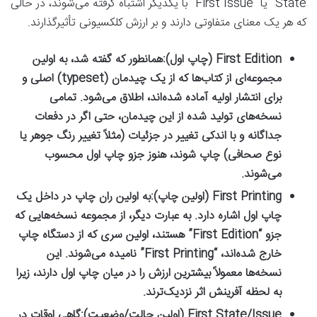
State” یا “First Issue” با یکدیگر اشتباه گرفته می‌شوند، در حالی
که هر یک معنای متفاوتی دارند و بر ارزش کلکسیونی تأثیرگذارند.
First Edition (چاپ اول):
همانطور که گفته شد، به اولین
مجموعه‌ای از کتاب‌ها که از یک چیدمان (typeset) اصلی و
برای انتشار اولیه آماده شده‌اند، اطلاق می‌شود. تمامی
نسخه‌های تولید شده از این چیدمان، حتی اگر در دفعات
جداگانه و با اندکی تغییر در جزئیات (مثلاً تغییر رنگ جوهر یا
نوع صحافی) چاپ شوند، هنوز جزو چاپ اول محسوب
می‌شوند.
First Printing (اولین چاپ):
به اولین ران چاپ در داخل یک
چاپ اول اشاره دارد. به عبارت دیگر، از مجموعه نسخه‌هایی که
جزو “First Edition” هستند، اولین سری که از دستگاه چاپ
خارج شده‌اند، “First Printing” نامیده می‌شوند. این
نسخه‌ها معمولاً بیشترین ارزش را در میان چاپ اول دارند، زیرا
به لحظه آفرینش اثر نزدیک‌ترند.
First State/Issue (اولین حالت/وضعیت):
گاهی اوقات در