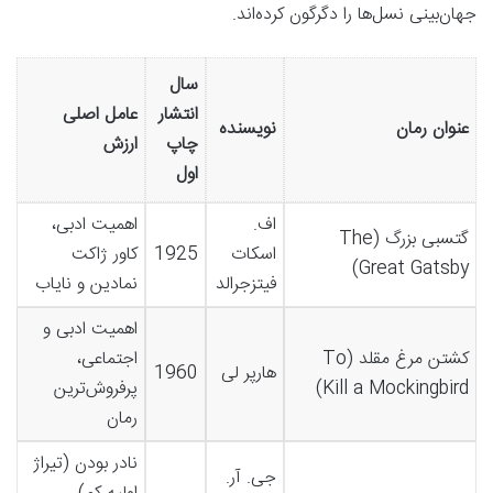
جهان‌بینی نسل‌ها را دگرگون کرده‌اند.
سال
انتشار
عامل اصلی
عنوان رمان
نویسنده
چاپ
ارزش
اول
اف.
اهمیت ادبی،
گتسبی بزرگ (The
اسکات
1925
کاور ژاکت
Great Gatsby)
فیتزجرالد
نمادین و نایاب
اهمیت ادبی و
کشتن مرغ مقلد (To
اجتماعی،
هارپر لی
1960
Kill a Mockingbird)
پرفروش‌ترین
رمان
نادر بودن (تیراژ
جی. آر.