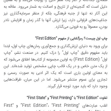
قصه‌ای جداگانه از آغاز یک سفر ادبی را روایت می‌کند و به همین
دلیل است که گنجینه‌ای از تاریخ و اصالت به شمار می‌رود. علاقه به
این آثار نه تنها از جنبه فرهنگی، بلکه از منظر سرمایه‌گذاری نیز
جذابیت‌های فراوانی دارد، زیرا ارزش آنها با گذر زمان و افزایش نادر
بودن، معمولاً رو به فزونی می‌گذارد.
چاپ اول چیست؟ رمزگشایی از مفهوم “First Edition”
برای ورود به دنیای ارزش‌گذاری و جمع‌آوری رمان‌های چاپ اول، ابتدا
باید مفهوم دقیق “چاپ اول” را درک کنیم. در صنعت نشر، “چاپ
اول” (First Edition) به اولین مجموعه از کتاب‌ها اطلاق می‌شود که
از یک متن خاص و در یک قالب چاپی مشخص تولید شده‌اند. این
به معنای اولین باری است که یک اثر ادبی به صورت رسمی و
تجاری برای عموم منتشر می‌شود. اما در این میان، ظرافت‌هایی
وجود دارد که باید مورد توجه قرار گیرند.
تفاوت “First Edition” با “First Printing” و “First State”
اغلب عبارت‌های “First Edition”، “First Printing” و “First