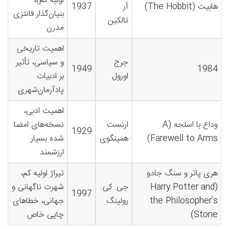
اولیه کم)،
هابیت (The Hobbit)
آر.
1937
بنیان‌گذار فانتزی
تالکین
مدرن
اهمیت تاریخی
جرج
و سیاسی، تأثیر
1949
1984
اورول
بر ادبیات
پادآرمان‌شهری
اهمیت ادبی،
وداع با اسلحه (A
ارنست
نسخه‌های امضا
1929
Farewell to Arms)
همینگوی
شده بسیار
ارزشمند
هری پاتر و سنگ جادو
تیراژ اولیه کم،
(Harry Potter and
جی. کی.
شهرت ناگهانی و
1997
the Philosopher’s
رولینگ
جهانی، خطاهای
Stone)
چاپی خاص