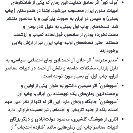
“بوف کور” اثر صادق هدایت:
این رمان که یکی از شاهکارهای
ادبیات مدرن ایران محسوب می‌شود، ابتدا در هندوستان (چاپ
بمبئی) و سپس در ایران به صورت پلی‌کپی و با سانسور منتشر
شد. نسخه‌های چاپ اول بمبئی، به دلیل نادر بودن و
دست‌نخورده بودن از سانسور، فوق‌العاده کمیاب و ارزشمند
هستند. حتی نسخه‌های اولیه چاپ ایران نیز از ارزش بالایی
برخوردارند.
“مدیر مدرسه” اثر جلال آل‌احمد:
این رمان اجتماعی-سیاسی، به
دلیل بازتاب مشکلات جامعه و نقش آل‌احمد در ادبیات معاصر
ایران، چاپ اول آن بسیار مورد توجه است.
“سووشون” اثر سیمین دانشور:
به عنوان یکی از اولین و
برجسته‌ترین رمان‌های یک نویسنده زن ایرانی، چاپ اول
“سووشون” جایگاه ویژه‌ای دارد. این اثر نه تنها از نظر ادبی مهم
است، بلکه از جنبه تاریخی و اجتماعی نیز اهمیت فراوانی دارد.
آثاری از هوشنگ گلشیری، محمود دولت‌آبادی و دیگر بزرگان
ادبیات معاصر:
چاپ اول رمان‌هایی مانند “شازده احتجاب” از