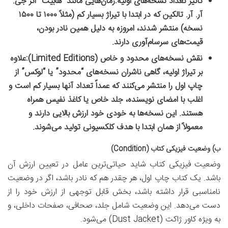
تأثیر تعداد نسخه‌های اولیه:
رمان‌هایی مانند “هابیت” اثر جی.
آر. آر. تالکین که در ابتدا با تیراژ بسیار کم (مثلاً ۱۰۰۰ تا ۱۵۰۰
نسخه) منتشر شدند، امروزه به دلیل همین نادر بودن،
قیمت‌های سرسام‌آوری دارند.
نقش نسخه‌های محدود و خاص (Limited Editions):
علاوه
بر تیراژ اولیه، گاهی ناشران نسخه‌های “محدود” یا “لوکس” از
چاپ اول را منتشر می‌کنند که عمداً تعداد آنها بسیار کم است و
اغلب با امضای نویسنده، جلد خاص یا کاغذ نفیس همراه
هستند. این نسخه‌ها به خودی خود ارزش بالایی دارند و
معمولاً از همان ابتدا با هدف کلکسیونی تولید می‌شوند.
ب) وضعیت فیزیکی کتاب (Condition)
وضعیت فیزیکی کتاب شاید حیاتی‌ترین عامل در تعیین ارزش آن
باشد. یک کتاب چاپ اول، هر چقدر هم که نادر باشد، اگر در وضعیت
نامناسبی قرار داشته باشد، بخش قابل توجهی از ارزش خود را از
دست می‌دهد. این وضعیت شامل جلد، صحافی، صفحات داخلی، و
به ویژه کاور ژاکت (Dust Jacket) می‌شود.