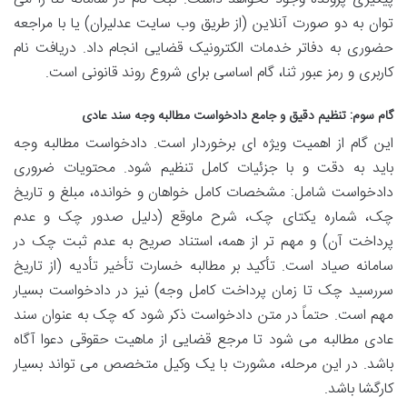
توان به دو صورت آنلاین (از طریق وب سایت عدلیران) یا با مراجعه
حضوری به
دفاتر خدمات الکترونیک قضایی انجام داد. دریافت نام
کاربری و رمز عبور ثنا، گام اساسی برای شروع روند قانونی است.
گام سوم: تنظیم دقیق و جامع دادخواست مطالبه وجه سند عادی
این گام از اهمیت ویژه ای برخوردار است.
دادخواست مطالبه وجه
باید به دقت و با جزئیات کامل تنظیم شود. محتویات ضروری
دادخواست شامل:
مشخصات کامل خواهان و خوانده،
مبلغ و تاریخ
چک،
شماره یکتای چک،
شرح ماوقع (دلیل صدور چک و عدم
پرداخت آن) و مهم تر از همه،
استناد صریح به عدم ثبت چک در
سامانه صیاد است. تأکید بر مطالبه
خسارت تأخیر تأدیه (از تاریخ
سررسید چک تا زمان پرداخت کامل وجه) نیز در دادخواست بسیار
مهم است. حتماً در متن دادخواست ذکر شود که
چک به عنوان سند
عادی مطالبه می شود تا مرجع قضایی از ماهیت حقوقی دعوا آگاه
باشد. در این مرحله، مشورت با یک وکیل متخصص می تواند بسیار
کارگشا باشد.