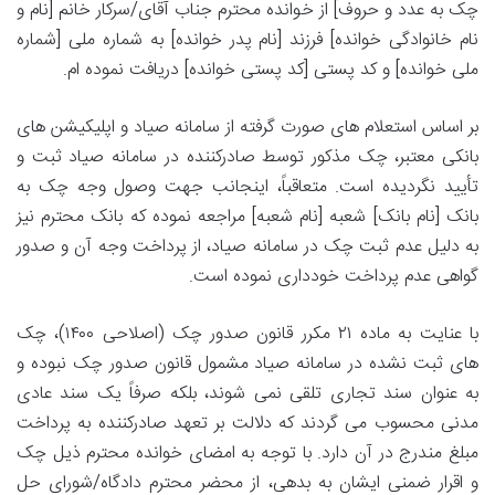
چک به عدد و حروف] از خوانده محترم جناب آقای/سرکار خانم [نام و
نام خانوادگی خوانده] فرزند [نام پدر خوانده] به شماره ملی [شماره
ملی خوانده] و کد پستی [کد پستی خوانده] دریافت نموده ام.
بر اساس استعلام های صورت گرفته از سامانه صیاد و اپلیکیشن های
بانکی معتبر، چک مذکور توسط صادرکننده در
سامانه صیاد ثبت و
تأیید نگردیده است. متعاقباً، اینجانب جهت وصول وجه چک به
بانک [نام بانک] شعبه [نام شعبه] مراجعه نموده که بانک محترم نیز
به دلیل عدم ثبت چک در سامانه صیاد، از پرداخت وجه آن و صدور
گواهی عدم پرداخت خودداری نموده است.
با عنایت به
ماده ۲۱ مکرر قانون صدور چک (اصلاحی ۱۴۰۰)، چک
های ثبت نشده در سامانه صیاد
مشمول قانون صدور چک نبوده و
به عنوان
سند تجاری تلقی نمی شوند، بلکه صرفاً یک
سند عادی
مدنی
محسوب می گردند که دلالت بر
تعهد صادرکننده به پرداخت
مبلغ مندرج
در آن دارد. با توجه به امضای خوانده محترم ذیل چک
و اقرار ضمنی ایشان به بدهی، از محضر محترم دادگاه/شورای حل