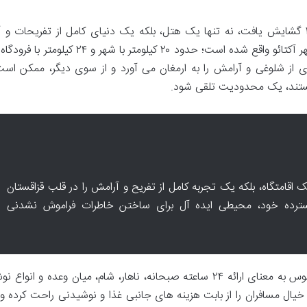
هتل ریکسوس واتر ورلد آکتائو، که در سال ۲۰۲۰ گشایش یافت، نه تنها یک هتل، بلکه یک دنیای کامل از تفریحات
است. این هتل در منطقه ای نسبتاً دور از مرکز شهر آکتائو واقع شده است؛ حدود ۲۰ کیلومتر با شه
 از شلوغی و آرامش را به ارمغان می آورد و از سوی دیگر، ممکن است
هستند، یک محدودیت تلقی شود.
ک اقامتگاه، بلکه یک تجربه کامل از تفریح و آرامش را در قلب قزاقستان
گسترده خود، محیطی ایده آل برای ساختن خاطرات فراموش نشدنی
خدمات UALL (Ultra All-Inclusive) در ریکسوس به معنای ارائه ۲۴ ساعته صبحانه، ناهار، شام، میان وعده و ا
خیال مسافران را از بابت هزینه های جانبی غذا و نوشیدنی راحت کرده و 