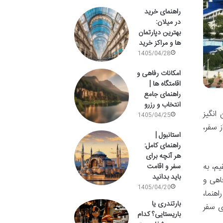
راهنمای خرید
در میلان:
بهترین دپارتمان
ها و مراکز خرید
1405/04/28
امکانات رفاهی و
اقامتگاه ها |
راهنمای جامع
انتخاب و رزرو
انگیز
1405/04/25
 سفر،
استانبول |
راهنمای کامل:
هر آنچه برای
م، به
سفر و اقامت
باید بدانید
اهی و
1405/04/20
 این راهنما،
بارتندری یا
ی سفر
باریستایی؟ کدام