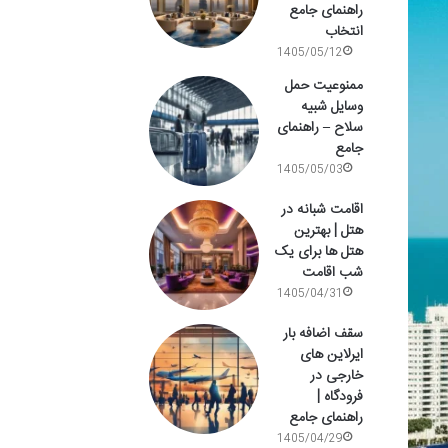
راهنمای جامع
انتخاب
1405/05/12
ممنوعیت حمل
وسایل شبیه
سلاح – راهنمای
جامع
1405/05/03
اقامت شبانه در
هتل | بهترین
هتل ها برای یک
شب اقامت
1405/04/31
سقف اضافه بار
ایرلاین های
خارجی در
فرودگاه |
راهنمای جامع
1405/04/29