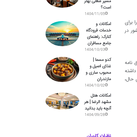
مسیر شغلی بهتر
است؟
1404/11/05
 برای
امکانات و
ور در
خدمات فرودگاه
کنارک: راهنمای
جامع مسافران
1404/10/03
کدو مسما |
ق نامه
غذای اصیل و
 در این کشور اقامت داشته
محبوب ساری و
 حال،
مازندران
1404/10/02
امکانات هتل
مشهد الرضا | هر
آنچه باید بدانید
1404/09/28
نظرات کاربران