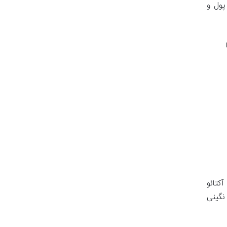
یی با این واحد پول و
آکتائو
 به نگینی