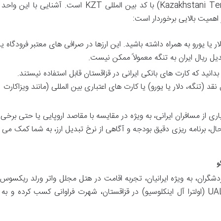
واحد پول رسمی قزاقستان، تنگه قزاقستان (Kazakhstani Tenge) با کد بین المللی KZT است. آشنا
 اهمیت بالایی برخوردار است:
یا یورو به همراه داشته باشید. این ارزها در صرافی های معتبر فرودگاه یا
ل ریال ایران به تنگه معمولاً ممکن نیست.
انید که کارت های بانکی ایرانی در قزاقستان قابل استفاده نیستند.
قد (تنگه، دلار یا یورو) یا کارت های اعتباری بین المللی (مانند ویزاکارت
اری از مسافران ایرانی، به ویژه در مقایسه با مقاصد اروپایی یا حتی برخی
ال، برنامه ریزی دقیق بودجه و آگاهی از نرخ تبدیل ارز، به شما کمک می
و
دشگران، به ویژه ایرانیان، تجربه اقامت در هتل مجلل واتر ورلد ریکسوس 
است. این هتل، به عنوان تنها هتل ۵ ستاره UALL (اولترا آل اینکلوسیو) در قزاقستان، شهرت فراوانی کسب کرده و