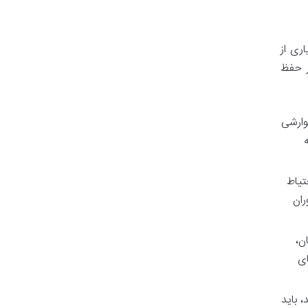
ری از
ر حفظ
وارشی
تیاط
ران
ن،
ای
 باید