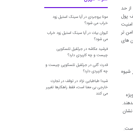
از حد
ف پول
مونا بروجردی
در
آیا سینک استیل زود
خراب می شود؟
امنیت
من تر
کیوان بیات
در
آیا سینک استیل زود خراب
می شود؟
ن های
فرشید عکاشه
در
جرثقیل تلسکوپی
چیست و چه کاربردی دارد؟
قدرت گلی
در
جرثقیل تلسکوپی چیست و
 شیوه
چه کاربردی دارد؟
شیدا طباطبایی نژاد
در
توقف در تجارت
خارجی بی معنا است، فقط راهکارها تغییر
می کنند
یژه
دهند.
 نشان
است.