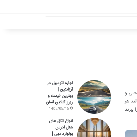
اجاره اتومبیل در
آرژانتین |
حلی و
بهترین قیمت و
ند هر
رزرو آنلاین آسان
ببرند
1405/05/15
انواع اتاق های
هتل ادرس
بولوارد دبی |