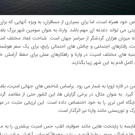
خود همراه است، اما برای بسیاری از مسافران، به ویژه آنهایی که برای 
تی می تواند دغدغه ای مهم باشد. وارنا، به عنوان سومین شهر بزرگ بلغا
ه میزبان هزاران گردشگر از سراسر جهان است. شناخت ابعاد مختلف امن
مت، رفتارهای اجتماعی و چالش های احتمالی رایج، برای یک سفر هوشمند
ه های مختلف امنیت در وارنا و راهکارهای عملی برای حفظ آرامش خا
امل قدم به این شهر زیبا بگذارند.
امن در قاره اروپا به شمار می رود. براساس شاخص های جهانی امنیت، بلغا
 گیرد. به عنوان مثال، در برخی گزارش ها، این کشور حتی از مقاصد گر
 جایگاه امن تری را به خود اختصاص داده است. این ارزیابی مثبت در مو
 و توریستی مانند وارنا نیز اثرگذار است.
ر مقایسه با پایتخت هایی مانند صوفیه، اغلب حس امنیت بیشتری را به مس
 ها و اماکن عمومی وارنا قدم می زنند، معمولاً احساس آرامش و امنیت بال