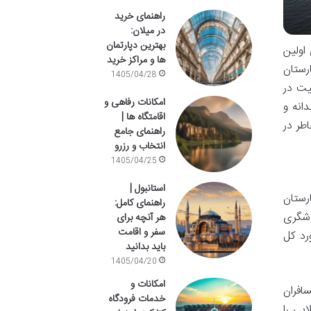
راهنمای خرید
در میلان:
بهترین دپارتمان
اولین
ها و مراکز خرید
رستان
1405/04/28
یت در
امکانات رفاهی و
انه و
اقامتگاه ها |
طر در
راهنمای جامع
انتخاب و رزرو
1405/04/25
استانبول |
رستان
راهنمای کامل:
دشگری
هر آنچه برای
سفر و اقامت
رد کل
باید بدانید
1405/04/20
امکانات و
افران
خدمات فرودگاه
ایی را