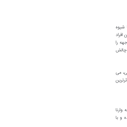
 شیوه
افراد
هه را
 چالش
نی، می
رترین
وارنا
 و با