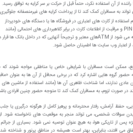
ننده از آن استفاده نکرد، حتماً قبل از حرکت بر سر کرایه به توافق رسید.
واند به مسافران کمک کند تا از پرداخت کرایه های غیرمنصفانه جلوگیری 
 استفاده از کارت های اعتباری در فروشگاه ها یا دستگاه های خودپرداز
(ATM)، دقت در حفظ حریم خصوصی کد PIN و مراقبت از اطلاعات کارت در برابر کلاهبرداری های احتمالی (مانند
اسکیمینگ کارت) بسیار حیاتی است. توصیه می شود از ATMهای معتبر و ترجیحاً آنهایی که در داخل بانک ها قر
 از اعتبار وب سایت ها اطمینان حاصل شود.
قع، ممکن است مسافران با شرایطی خاص یا مناطقی مواجه شوند که نی
حضور گروه هایی اشاره کرد که در برخی محافل از آن ها به عنوان «مافیا
ان عادی ندارند، اما شناخت ظاهری آن ها (مانند استفاده از ماشین های 
د در صورت لزوم، به مسافران کمک کند تا متوجه حضور چنین افرادی باشن
یی، حفظ آرامش، رفتار محترمانه و پرهیز کامل از هرگونه درگیری یا جلب
پرسیدن سوالات شخصی، می تواند منجر به موقعیت های ناخواسته شود. ا
یژه پس از تاریکی هوا، به هیچ عنوان توصیه نمی شود. بسیاری از جرائم 
ق می افتند، بنابراین، بهتر است همیشه در مناطق پرنور و شناخته شده