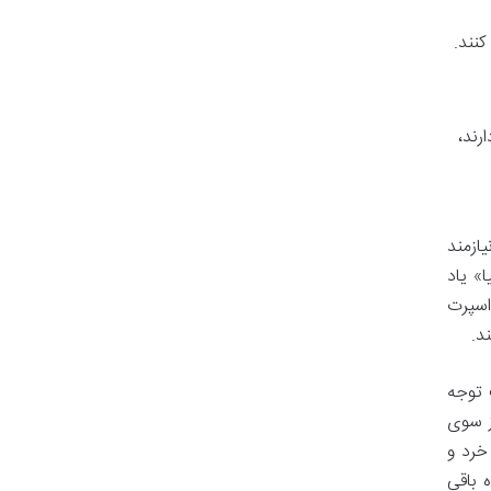
کنند.
ار دارند،
ازمند
» یاد
اسپرت
د.
 توجه
ز سوی
خرد و
 باقی