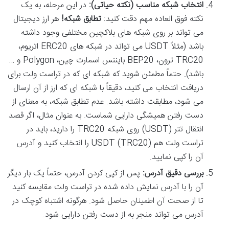
انتخاب شبکه مناسب (نکته حیاتی):
در این مرحله، به یک
نکته فوق العاده مهم دقت کنید:
تطابق شبکه!
هر ارز دیجیتال
می تواند بر روی شبکه های بلاکچین مختلفی وجود داشته
باشد (مثلاً USDT می تواند در شبکه های ERC20 اتریوم،
TRC20 ترون، BEP20 بایننس اسمارت چین، Polygon و …
باشد). حتماً مطمئن شوید که شبکه ای که در تراست ولت برای
دریافت انتخاب می کنید، دقیقاً با شبکه ای که ارز از آن ارسال
می شود، مطابقت داشته باشد. عدم تطابق شبکه، به معنای از
دست رفتن همیشگی دارایی شماست. به عنوان مثال، اگر قصد
انتقال تتر (USDT) روی شبکه TRC20 را دارید، باید در
تراست ولت هم USDT (TRC20) را انتخاب کنید و آدرس
آن را کپی نمایید.
بررسی دقیق آدرس:
پس از کپی کردن آدرس، حتماً یک بار دیگر
آن را با آدرس نمایش داده شده در تراست ولت مقایسه کنید
تا از صحت آن اطمینان حاصل شود. هرگونه اشتباه کوچک در
آدرس می تواند منجر به از دست رفتن دارایی شود.