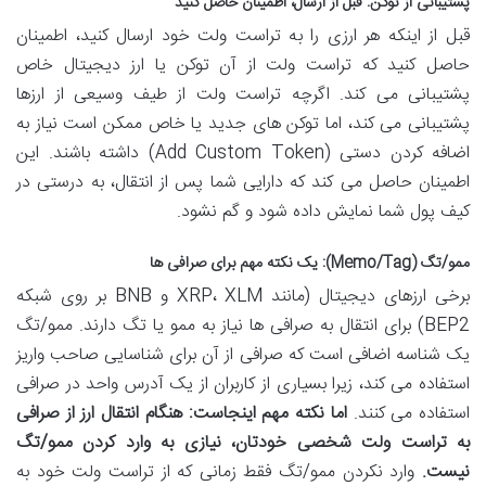
پشتیبانی از توکن: قبل از ارسال، اطمینان حاصل کنید
قبل از اینکه هر ارزی را به تراست ولت خود ارسال کنید، اطمینان
حاصل کنید که تراست ولت از آن توکن یا ارز دیجیتال خاص
پشتیبانی می کند. اگرچه تراست ولت از طیف وسیعی از ارزها
پشتیبانی می کند، اما توکن های جدید یا خاص ممکن است نیاز به
اضافه کردن دستی (Add Custom Token) داشته باشند. این
اطمینان حاصل می کند که دارایی شما پس از انتقال، به درستی در
کیف پول شما نمایش داده شود و گم نشود.
ممو/تگ (Memo/Tag): یک نکته مهم برای صرافی ها
برخی ارزهای دیجیتال (مانند XRP، XLM و BNB بر روی شبکه
BEP2) برای انتقال به صرافی ها نیاز به ممو یا تگ دارند. ممو/تگ
یک شناسه اضافی است که صرافی از آن برای شناسایی صاحب واریز
استفاده می کند، زیرا بسیاری از کاربران از یک آدرس واحد در صرافی
استفاده می کنند.
اما نکته مهم اینجاست: هنگام انتقال ارز از صرافی
به تراست ولت شخصی خودتان، نیازی به وارد کردن ممو/تگ
نیست.
وارد نکردن ممو/تگ فقط زمانی که از تراست ولت خود به