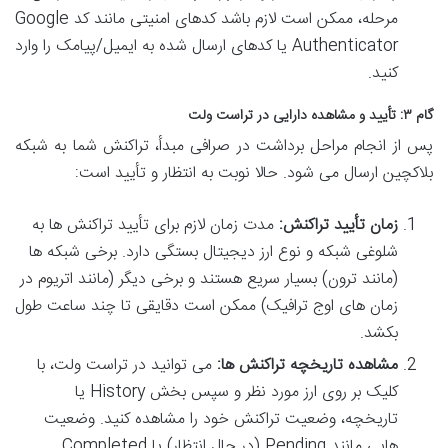
مرحله، ممکن است لازم باشد کدهای امنیتی مانند کد Google
Authenticator یا کدهای ارسال شده به ایمیل/پیامک را وارد
کنید.
گام ۳: تأیید و مشاهده دارایی در تراست ولت
پس از انجام مراحل برداشت در صرافی مبدأ، تراکنش شما به شبکه
بلاکچین ارسال می شود. حالا نوبت به انتظار و تأیید است:
زمان تأیید تراکنش:
مدت زمان لازم برای تأیید تراکنش ها به
شلوغی شبکه و نوع ارز دیجیتال بستگی دارد. برخی شبکه ها
(مانند ترون) بسیار سریع هستند و برخی دیگر (مانند اتریوم در
زمان های اوج ترافیک) ممکن است دقایقی تا چند ساعت طول
بکشد.
مشاهده تاریخچه تراکنش ها:
می توانید در تراست ولت، با
کلیک بر روی ارز مورد نظر و سپس بخش History یا
تاریخچه، وضعیت تراکنش خود را مشاهده کنید. وضعیت
هایی مانند Pending (در حال انتظار) یا Completed