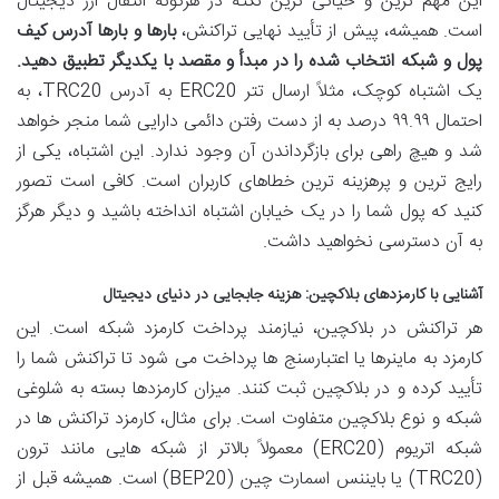
این مهم ترین و حیاتی ترین نکته در هرگونه انتقال ارز دیجیتال
است. همیشه، پیش از تأیید نهایی تراکنش،
بارها و بارها آدرس کیف
پول و شبکه انتخاب شده را در مبدأ و مقصد با یکدیگر تطبیق دهید.
یک اشتباه کوچک، مثلاً ارسال تتر ERC20 به آدرس TRC20، به
احتمال ۹۹.۹۹ درصد به از دست رفتن دائمی دارایی شما منجر خواهد
شد و هیچ راهی برای بازگرداندن آن وجود ندارد. این اشتباه، یکی از
رایج ترین و پرهزینه ترین خطاهای کاربران است. کافی است تصور
کنید که پول شما را در یک خیابان اشتباه انداخته باشید و دیگر هرگز
به آن دسترسی نخواهید داشت.
آشنایی با کارمزدهای بلاکچین: هزینه جابجایی در دنیای دیجیتال
هر تراکنش در بلاکچین، نیازمند پرداخت کارمزد شبکه است. این
کارمزد به ماینرها یا اعتبارسنج ها پرداخت می شود تا تراکنش شما را
تأیید کرده و در بلاکچین ثبت کنند. میزان کارمزدها بسته به شلوغی
شبکه و نوع بلاکچین متفاوت است. برای مثال، کارمزد تراکنش ها در
شبکه اتریوم (ERC20) معمولاً بالاتر از شبکه هایی مانند ترون
(TRC20) یا بایننس اسمارت چین (BEP20) است. همیشه قبل از