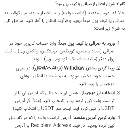
گام ۲: شروع انتقال از صرافی یا کیف پول مبدأ
حالا که آدرس مقصد (تراست ولت) را در اختیار دارید، می توانید به
صرافی یا کیف پول مبدأ بروید و فرآیند انتقال را آغاز کنید. مراحل کلی
به شرح زیر است:
ورود به صرافی یا کیف پول مبدأ:
وارد حساب کاربری خود در
صرافی (مانند بایننس، کوینکس، نوبیتکس، والکس و…) یا کیف
پول دیگر (مانند متامسک، کوینومی و…) شوید.
پیدا کردن بخش Withdraw (برداشت/انتقال):
در منوی
حساب خود، بخش مربوط به برداشت یا انتقال ارزهای
دیجیتال را پیدا کنید.
انتخاب ارز دیجیتال:
همان ارز دیجیتالی که آدرس آن را از
تراست ولت کپی کرده اید را انتخاب کنید (مثلاً اگر آدرس
USDT را کپی کرده اید، اینجا هم USDT را انتخاب کنید).
وارد کردن آدرس مقصد:
آدرس تراست ولت را که در گام قبل
کپی کرده بودید، در فیلد Recipient Address یا آدرس