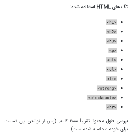
تگ های HTML استفاده شده:
<h1>
<h2>
<h3>
<p>
<ul>
<ol>
<li>
<strong>
<blockquote>
<hr>
بررسی طول محتوا:
تقریباً ۲۰۰۰ کلمه. (پس از نوشتن این قسمت
برای خودم محاسبه شده است)