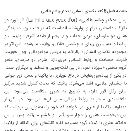
خلاصه فصل 8 کتاب کمدی انسانی : دختر چشم طلایی
رمان «
دختر چشم طلایی
» (La Fille aux yeux d’or) اثر انوره دو
بالزاک، داستانی
درام و روان‌شناسانه
است که در قالب روایت زندگی
هنری دو مارسای
، مردی جذاب و بی‌رحم از طبقه اشرافی پاریس، و
پاکیتا والدس
، زن زیبای با چشمان طلایی، روایت می‌شود. این اثر در
مجموعه «کمدی انسانی» بالزاک، به بررسی موضوعاتی چون هویت،
قدرت، حسادت و روابط انسانی می‌پردازد. هنری دو مارسای، عضو
گروه مخفی «سیزده نفر»، در پی لذت‌جویی و تسلط بر دیگران است.
در یکی از پیاده‌روی‌هایش در باغ تویلری، با پاکیتا والدس، زن جوانی
با چشمان طلایی، آشنا می‌شود. پاکیتا، که تحت کنترل شدید مارکیز
سان رئال قرار دارد، به تدریج به هنری علاقه‌مند می‌شود. این
علاقه‌مندی منجر به روابط پنهانی میان آن‌ها می‌شود. در یکی از
دیدارها، پاکیتا از هنری می‌خواهد که خود را به‌عنوان زن بپوشد، که
این درخواست هنری را دچار سردرگمی و خشم می‌کند. پس از این
حادثه، هنری با کمک گروه «سیزده نفر» نقشه‌ای برای انتقام از پاکیتا
می‌کشد. اما زمانی که به محل ملاقات می‌رسد، با صحنه‌ای مواجه