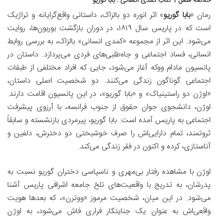
خلاصه فصل 1 کتاب کمدی انسانی : بابا گوریو
رمان «
بابا گوریو
» اثر انوره دو بالزاک، داستانی
واقع‌گرایانه و تراژیک
است که در پاریس سال ۱۸۱۹، در دوران بازگشت بوربون‌ها، روایت
می‌شود. این اثر از مجموعه «کمدی انسانی» بالزاک، به بررسی
روابط
انسانی، فساد اجتماعی و جاه‌طلبی‌های فردی
می‌پردازد. داستان در
پانسیون مادام ووکه آغاز می‌شود، جایی که افراد مختلفی از طبقات
اجتماعی گوناگون زندگی می‌کنند. دو شخصیت اصلی داستان،
«
اوژن دو راستینیاک
» و «
بابا گوریو
»، در این پانسیون اقامت دارند.
اوژن
، دانشجوی جوان حقوق از جنوب فرانسه، با
آرزوی پیشرفت
اجتماعی
به پاریس آمده است.
بابا گوریو
، پیرمردی بازنشسته و سابقاً
ثروتمند،
تمام دارایی‌اش را صرف خوشبختی دو دخترش، دلفین و
آناستازی، کرده
و اکنون در فقر زندگی می‌کند.
اوژن با مشاهده
رفتار بی‌مهری و ناسپاسی دختران گوریو
نسبت به
پدرشان، به تدریج با واقعیت‌های تلخ جامعه اشرافی پاریس آشنا
می‌شود. در این میان، شخصیت مرموز «
ووترن
»، که بعدها هویت
واقعی‌اش به عنوان یک جنایتکار فراری فاش می‌شود، به اوژن