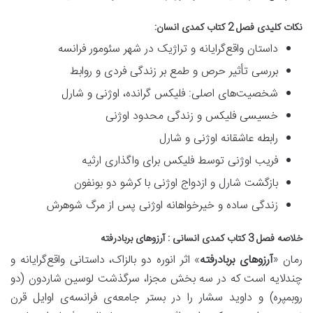
نکات کلیدی فصل 2 کتاب کمدی انسان:
داستان واقع‌گرایانه و تراژیک در شهر سئومور فرانسه
بررسی تأثیر حرص و طمع بر زندگی فردی و روابط
شخصیت‌های اصلی: فلیکس گرانده، اوژنی و شارل
خسیسی فلیکس و زندگی محدود اوژنی
رابطه عاشقانه اوژنی و شارل
فریب اوژنی توسط فلیکس برای واگذاری ارثیه
بازگشت شارل و ازدواج اوژنی با کرشو دو بونفون
زندگی ساده و خیرخواهانه اوژنی پس از مرگ شوهرش
خلاصه فصل 3 کتاب کمدی انسانی : آرزوهای بربادرفته
رمان «
آرزوهای بربادرفته
» اثر انوره دو بالزاک، داستانی
واقع‌گرایانه و
چندلایه
است که در سه بخش مجزا، سرگذشت
لوسین شاردون (دو
روبمپره)
و
داوید سشار
را در بستر جامعه‌ی فرانسه‌ی اوایل قرن