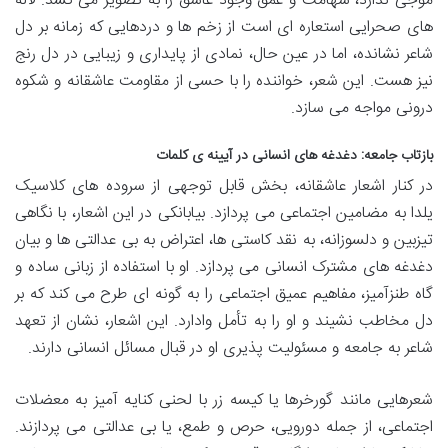
موجی ندارد، شهامت و عمق وجود عاشق را به تصویر می کشد. لاله
های صحرایی استعاره ای است از زخم ها و دردهایی که زمانه بر دل
شاعر نشانده، اما در عین حال، نمادی از پایداری و زیبایی در دل رنج
نیز هست. این شعر، خواننده را با حسی از مقاومت عاشقانه و شکوه
درونی مواجه می سازد.
بازتاب جامعه: دغدغه های انسانی در آیینه ی کلمات
در کنار اشعار عاشقانه، بخش قابل توجهی از سروده های کلاسیک
یلدا به مضامین اجتماعی می پردازد. بیابانکی در این اشعار، با نگاهی
تیزبین و دلسوزانه، به نقد کاستی ها، اعتراض به بی عدالتی ها و بیان
دغدغه های مشترک انسانی می پردازد. او با استفاده از زبانی ساده و
گاه طنزآمیز، مفاهیم عمیق اجتماعی را به گونه ای طرح می کند که بر
دل مخاطب نشیند و او را به تأمل وادارد. این اشعار، نشان از تعهد
شاعر به جامعه و مسئولیت پذیری او در قبال مسائل انسانی دارند.
شعرهایی مانند گورخرها یا کیسه زر با لحنی کنایه آمیز به معضلات
اجتماعی، از جمله دورویی، حرص و طمع، یا بی عدالتی می پردازند.