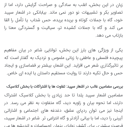
زبان در این بخش، اغلب به سادگی و صراحت گرایش دارد، اما از
تصاویر بکر و تشبیهات نو دور نمی ماند. بیابانکی در اشعار سپید
خود، گاه با جملات کوتاه و بریده بریده، حس شتاب یا تأمل را القا
می کند و گاه با جملات کشیده تر، سیالیت و گستردگی معنا را
بازتاب می دهد.
یکی از ویژگی های بارز این بخش، توانایی شاعر در بیان مفاهیم
پیچیده فلسفی و عاطفی با زبانی ملموس و نزدیک به گفتار است که
بر تاثیرگذاری شعر می افزاید. این اشعار، بیشتر بر فضاسازی و ایجاد
حس و حال تکیه دارند تا روایت مستقیم داستان یا ایده ای خاص.
بررسی مضامین غالب در اشعار سپید: تفاوت ها یا اشتراکات با بخش کلاسیک
مضامین اشعار سپید یلدا تا حد زیادی با بخش کلاسیک اشتراک
دارند، اما نحوه بیان و زاویه دید، گاه متفاوت به نظر می رسد. در
اینجا نیز می توان ردپای عشق، دغدغه های اجتماعی و اشاراتی
آیینی را دید، اما با بیانی آزادتر و گاه انتزاعی تر. شاعر در اشعار سپید،
فرصت بیشتری برای کشف زوایای پنهان احساسات و اندیشه ها می