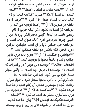
از حد طولانی است و در نتایج جستجو قطع خواهد
شد. 3. **بهینه سازی بر اساس راهنما:** * **کلمه
کلیدی در ابتدا (2.1):** عبارت “خلاصه کتاب” و نام
کتاب باید در ابتدای عنوان قرار گیرد. * **پرهیز از دو
نقطه در عناوین (1.3):** راهنما توصیه می کند از
دونقطه (:) استفاده نشود، مگر اینکه جزئی از نام
رسمی باشد. در اینجا، “کیتی دختر آتش پاره 6: من از
خیلی چیزها سر درمی آورم!” یک عنوان کتاب است و
دو نقطه جزء جدایی ناپذیر آن است. بنابراین، در این
مورد خاص، نگه داشتن دو نقطه منطقی است. *
**خوانایی و جذابیت (1.4):** عنوان باید برای کاربر
جذاب باشد و دقیقاً محتوا را توصیف کند. * **حذف
اطلاعات اضافه:** “نویسنده بل مونی” در پرانتز اضافه
است. نام نویسنده (یا برند) مهم است، اما وقتی عنوان
بسیار طولانی می شود، باید این اطلاعات به متا
دیسکریپشن یا داخل محتوا منتقل شود تا طول عنوان
رعایت شود و مهمترین بخش آن (نام کتاب و خلاصه)
بریده نشود. * **جداکننده ها (1.3):** در صورت نیاز
برای جداسازی بخش ها استفاده شود. * **کلمات
قدرتمند/تکنیک ها (بخش 4):** برای خلاصه کتاب،
نیازی به استفاده از تکنیک های پر زرق و برق نیست،