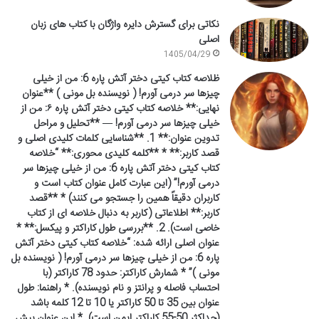
نکاتی برای گسترش دایره واژگان با کتاب های زبان
اصلی
1405/04/29
ظلاصه کتاب کیتی دختر آتش پاره 6: من از خیلی
چیزها سر درمی آورم! ( نویسنده بل مونی ) **عنوان
نهایی:** خلاصه کتاب کیتی دختر آتش پاره ۶: من از
خیلی چیزها سر درمی آورم! — **تحلیل و مراحل
تدوین عنوان:** 1. **شناسایی کلمات کلیدی اصلی و
قصد کاربر:** * **کلمه کلیدی محوری:** “خلاصه
کتاب کیتی دختر آتش پاره 6: من از خیلی چیزها سر
درمی آورم!” (این عبارت کامل عنوان کتاب است و
کاربران دقیقاً همین را جستجو می کنند) * **قصد
کاربر:** اطلاعاتی (کاربر به دنبال خلاصه ای از کتاب
خاصی است). 2. **بررسی طول کاراکتر و پیکسل:** *
عنوان اصلی ارائه شده: “خلاصه کتاب کیتی دختر آتش
پاره 6: من از خیلی چیزها سر درمی آورم! ( نویسنده بل
مونی )” * شمارش کاراکتر: حدود 78 کاراکتر (با
احتساب فاصله و پرانتز و نام نویسنده). * راهنما: طول
عنوان بین 35 تا 50 کاراکتر یا 10 تا 12 کلمه باشد
(حداکثر 50-55 کاراکتر ایمن است). * این عنوان بیش