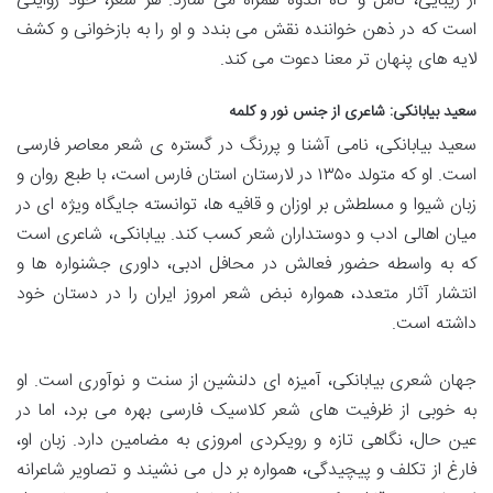
از زیبایی، تأمل و گاه اندوه همراه می سازد. هر شعر، خود روایتی
است که در ذهن خواننده نقش می بندد و او را به بازخوانی و کشف
لایه های پنهان تر معنا دعوت می کند.
سعید بیابانکی: شاعری از جنس نور و کلمه
سعید بیابانکی، نامی آشنا و پررنگ در گستره ی شعر معاصر فارسی
است. او که متولد ۱۳۵۰ در لارستان استان فارس است، با طبع روان و
زبان شیوا و مسلطش بر اوزان و قافیه ها، توانسته جایگاه ویژه ای در
میان اهالی ادب و دوستداران شعر کسب کند. بیابانکی، شاعری است
که به واسطه حضور فعالش در محافل ادبی، داوری جشنواره ها و
انتشار آثار متعدد، همواره نبض شعر امروز ایران را در دستان خود
داشته است.
جهان شعری بیابانکی، آمیزه ای دلنشین از سنت و نوآوری است. او
به خوبی از ظرفیت های شعر کلاسیک فارسی بهره می برد، اما در
عین حال، نگاهی تازه و رویکردی امروزی به مضامین دارد. زبان او،
فارغ از تکلف و پیچیدگی، همواره بر دل می نشیند و تصاویر شاعرانه