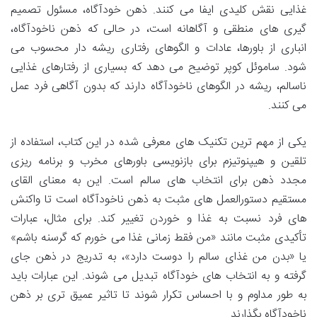
غذایی نقش کلیدی ایفا می کنند. ذهن خودآگاه، مسئول تصمیم
گیری های منطقی و آگاهانه است، در حالی که ذهن ناخودآگاه،
انباری از باورها، عادات و الگوهای رفتاری ریشه دار محسوب می
شود. ساموئل کوپر توضیح می دهد که بسیاری از رفتارهای غذایی
ناسالم، ریشه در الگوهای ناخودآگاه دارند که بدون آگاهی فرد عمل
می کنند.
یکی از مهم ترین تکنیک های معرفی شده در این کتاب، استفاده از
تلقین و هیپنوتیزم برای بازنویسی باورهای مخرب و برنامه ریزی
مجدد ذهن برای انتخاب های سالم است. این به معنای القای
مستقیم دستورالعمل های مثبت به ذهن ناخودآگاه است تا واکنش
های فرد نسبت به غذا و خوردن تغییر کند. برای مثال، عبارات
تأکیدی مثبت مانند «من فقط زمانی غذا می خورم که گرسنه باشم»
یا «بدن من غذای سالم را دوست دارد»، به تدریج در ذهن جای
گرفته و به انتخاب های خودآگاه تبدیل می شوند. این عبارات باید
به طور مداوم و با احساس تکرار شوند تا تاثیر عمیق تری بر ذهن
ناخودآگاه بگذارند.