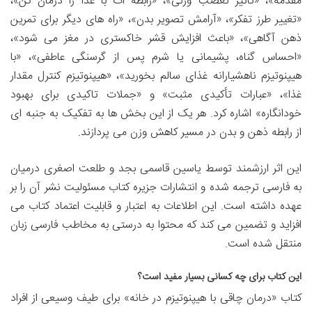
مقدمه»، «تاثیر تعصب وزنی»، «رابطه ات با غذا را درمان کن»،
«تغییر طرز تفکر»، «آرامش تصویر بدن»، «راه های دیگر برای تمرین
ذهن آگاهی»، «باعث افزایش قشر خاکستری در مغز می شود»،
«احساس گناه، پشیمانی یا شرم پس از گرسنگی عاطفی»، «با
هیپنوتیزم ناهشیارانه غذای سالم بخورید»، «هیپنوتیزم کنترل مقدار
غذا»، «عبارات تأکیدی مثبت» و «جملات تاکیدی برای بهبود
خودانگاره» اشاره کرد. هر یک از این بخش ها به تفکیک به جنبه ای
از رابطه ذهن و بدن در مسیر کاهش وزن می پردازند.
این اثر ارزشمند توسط یاسین قاسمی بجد و طلعت اصغری درمیان
به فارسی ترجمه شده و انتشارات جزیره کتاب مسئولیت نشر آن را بر
عهده داشته است. این اطلاعات به اعتبار و قابلیت اعتماد کتاب می
افزاید و تضمین می کند که محتوا به درستی به مخاطب فارسی زبان
منتقل شده است.
این کتاب برای چه کسانی بسیار مفید است؟
کتاب «درمان چاقی با هیپنوتیزم در خانه» برای طیف وسیعی از افراد