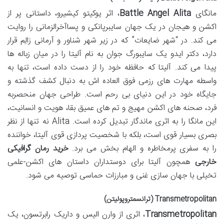
مانگای
Battle Angel Alita
، اثر یوکیتو کیشیرو، داستانی پر از
اکشن و هیجان در یک جهان سایبرپانکی و پساآخرالزمانی را روایت
می کند. در “شهر ضایعات” که در زیر شهر شناور و آرمانی زالِم قرار
دارد، دکتر ایدو یک سایبورگ جوان به نام آلیتا را در میان زباله ها
پیدا می کند. آلیتا که حافظه خود را از دست داده است، تنها به
واسطه مهارت های رزمی فوق العاده اش به دنبال کشف گذشته و
جایگاه خود در این دنیای بی رحم است. طراحی جهان منحصربه
فرد، صحنه های اکشن مهیج و تم های عمیق بقا، هویت و انسانیت،
این مانگا را به اثری ماندگار تبدیل کرده است. Alita نه تنها از نظر
بصری بسیار قوی است، بلکه با شخصیت پردازی قوی آلیتا، خواننده
را به سفری پرمخاطره و الهام بخش می برد.
خرید رمان گرافیکی
خارجی
همچون آلیتا برای دوستداران داستان های اکشن-علمی
تخیلی با جهان سازی غنی و مبارزات حماسی توصیه می شود.
Transmetropolitan (ترانسمتروپولیتن)
Transmetropolitan
، اثری از وارن الیس و داریک رابرتسون، یک