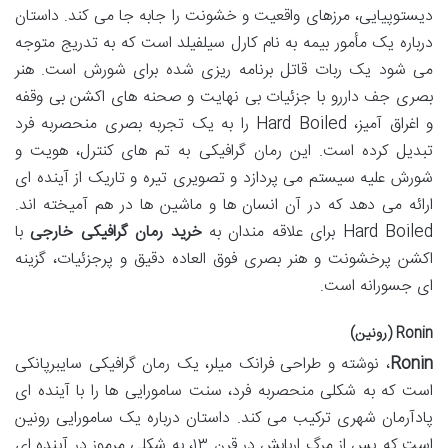
دیستوپیایی، مرزهای واقعیت و خشونت را جابه جا می کند. داستان
درباره یک مأمور بیمه به نام کارل سیلفیلد است که به تدریج متوجه
می شود یک ربات قاتل برنامه ریزی شده برای شورش است. هنر
بصری جف داررو با جزئیات بی نهایت و صحنه های اکشن بی وقفه
و اغراق آمیز، Hard Boiled را به یک تجربه بصری منحصربه فرد
تبدیل کرده است. این رمان گرافیکی به تم های کنترل، هویت و
شورش علیه سیستم می پردازد و تصویری تیره و تاریک از آینده ای
ارائه می دهد که در آن انسان ها و ماشین ها در هم آمیخته اند.
Hard Boiled برای علاقه مندان به
خرید رمان گرافیکی خارجی
با
اکشن پرخشونت و هنر بصری فوق العاده دقیق و پرجزئیات، گزینه
ای جسورانه است.
Ronin (رونین)
Ronin
، نوشته و طراحی فرانک میلر، یک رمان گرافیکی سایبرپانکی
است که به شکلی منحصربه فرد، سنت سامورایی ها را با آینده ای
پادآرمان شهری ترکیب می کند. داستان درباره یک سامورایی رونین
است که پس از مرگ اربابش در قرن ۱۳، به شکلی مرموز در آینده ای