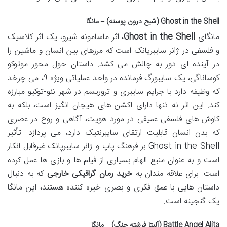
Ghost in the Shell (شبح درون پوسته) – مانگا
مانگای
Ghost in the Shell
، اثر ماسامونه شیرو، یک اثر کلاسیک
و فلسفی در ژانر سایبرپانک است که مرزهای بین انسان و ماشین را
در آینده ای دور به چالش می کشد. داستان حول محور موتوکو
کوساناگی، یک سایبورگ فرمانده در واحد عملیاتی ویژه ۹، می چرخد
که وظیفه دارد با جرایم سایبری و تروریسم در شهر نئو-توکیو مبارزه
کند. این اثر نه تنها دارای اکشن های هیجان انگیز است، بلکه به
کاوش های فلسفی عمیقی در مورد هویت، آگاهی و روح در عصری
که بدن انسان قابلیت ارتقای سایبرنتیک دارد، می پردازد. تأثیر
Ghost in the Shell بر فرهنگ پاپ و ژانر سایبرپانک غیرقابل انکار
است و به عنوان منبع الهام بسیاری از فیلم ها و بازی ها عمل کرده
است. برای علاقه مندان به
خرید رمان گرافیکی خارجی
که به دنبال
داستان هایی با عمق فکری و بصری خیره کننده هستند، این مانگا
یک گنجینه است.
Battle Angel Alita (آلیتا فرشته جنگ) – مانگا