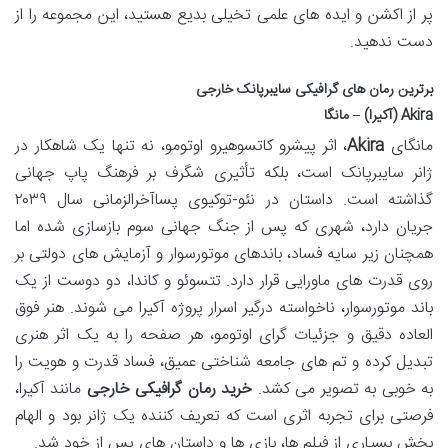
پر از اکشن و ایده های علمی تخیلی بدیع هستید، این مجموعه را از
دست ندهید.
برترین رمان های گرافیکی سایبرپانک خارجی
Akira (آکیرا) – مانگا
مانگای
Akira
، اثر پیشرو کاتسوهیرو اوتومو، نه تنها یک شاهکار در
ژانر سایبرپانک است، بلکه تأثیری شگرف بر فرهنگ پاپ جهانی
گذاشته است. داستان در نئو-توکیوی پساآخرالزمانی سال ۲۰۳۹
جریان دارد، شهری که پس از جنگ جهانی سوم بازسازی شده اما
همچنان زیر سایه فساد، باندهای موتورسوار و آزمایش های دولتی بر
روی قدرت های ماورایی قرار دارد. تتسوئو و کاندا، دو دوست از یک
باند موتورسوار، ناخواسته درگیر اسرار پروژه آکیرا می شوند. هنر فوق
العاده دقیق و جزئیات گرای اوتومو، هر صفحه را به یک اثر هنری
تبدیل کرده و تم های جامعه شناختی عمیق، فساد قدرت و هویت را
به خوبی به تصویر می کشد.
خرید رمان گرافیکی خارجی
مانند آکیرا،
فرصتی برای تجربه اثری است که تعریف کننده یک ژانر بود و الهام
بخش بسیاری از فیلم ها، بازی ها و داستان های پس از خود شد.