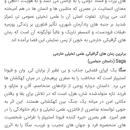
های بزرگ و فساد دولتی را به چالش می کشد و به هویت، آگاهی و
معنای انسانیت در عصری که ماشین ها و انسان ها در هم آمیخته
اند، می پردازد. تفاوت اصلی آن با علمی تخیلی عمومی تر، تمرکز
شدید بر جنبه های پادآرمان شهری، تأثیر فناوری بر زندگی روزمره
طبقات فرودست، و اتمسفر تاریک و غالباً نوآرگونه آن است که رمان
های گرافیکی خارجی به خوبی از پس نمایش این فضا برآمده اند.
برترین رمان های گرافیکی علمی تخیلی خارجی
Saga (داستان حماسی)
سگا
یک اپرای فضایی جذاب و بی نظیر از برایان کی. وان و فیونا
استیپلز است که مخاطب را به سفری پرهیجان در میان کهکشان ها
می برد. داستان درباره زوجی از نژادهای متخاصم، آلان و مارکو، و
فرزند تازه متولدشده شان، هزل، است که در تلاش برای بقا و یافتن
مکانی امن در میانه یک جنگ بین کهکشانی هستند. این اثر به
خوبی توانسته عناصری از فانتزی، علمی تخیلی و درام خانوادگی را در
هم آمیزد. هنر بصری خیره کننده فیونا استیپلز با طراحی شخصیت
های منحصربه فرد و جهان های عجیب و غریب، سگا را به اثری