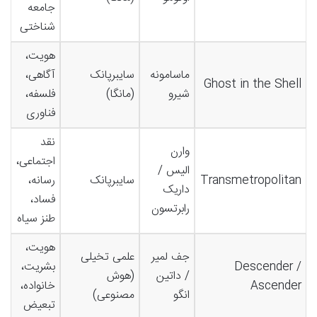
جامعه
آی
شناختی
هویت،
فن
ماسامونه
سایبرپانک
آگاهی،
Ghost in the Shell
دق
شیرو
(مانگا)
فلسفه،
ا
فناوری
نقد
جز
وارن
اجتماعی،
گر
الیس /
Transmetropolitan
سایبرپانک
رسانه،
هر
داریک
فساد،
مر
رابرتسون
طنز سیاه
کا
هویت،
آب
جف لمیر
علمی تخیلی
Descender /
بشریت،
ا
/ داتین
(هوش
Ascender
خانواده،
م
انگو
مصنوعی)
تبعیض
فر