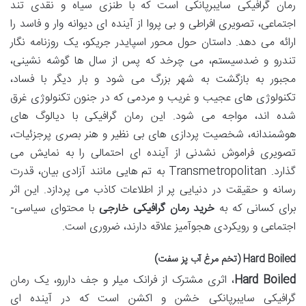
رمان گرافیکی سایبرپانکی است که با طنزی سیاه و نقدی تند
اجتماعی، تصویری افراطی و بی پروا از آینده ای دیوانه وار و فاسد را
ارائه می دهد. داستان حول محور اسپایدر جریکو، یک روزنامه نگار
تندرو و ضدسیستم، می چرخد که پس از سال ها گوشه نشینی،
مجبور به بازگشت به شهر بزرگ می شود و بار دیگر با فساد،
تکنولوژی های عجیب و غریب و مردمی که در جنون تکنولوژی غرق
شده اند، مواجه می شود. این رمان گرافیکی با دیالوگ های
هوشمندانه، شخصیت پردازی های بی نظیر و هنر بصری پرجزئیات،
تصویری فراموش نشدنی از آینده ای احتمالی را به نمایش می
گذارد. Transmetropolitan به تم هایی مانند آزادی بیان، قدرت
رسانه و حقیقت در دنیایی پر از اطلاعات کاذب می پردازد. این اثر
برای کسانی که به
خرید رمان گرافیکی خارجی
با محتوای سیاسی-
اجتماعی و رویکردی هجوآمیز علاقه دارند، ضروری است.
Hard Boiled (تخم مرغ آب پز سفت)
Hard Boiled
، اثری مشترک از فرانک میلر و جف داررو، یک رمان
گرافیکی سایبرپانکی خشن و اکشن است که در آینده ای