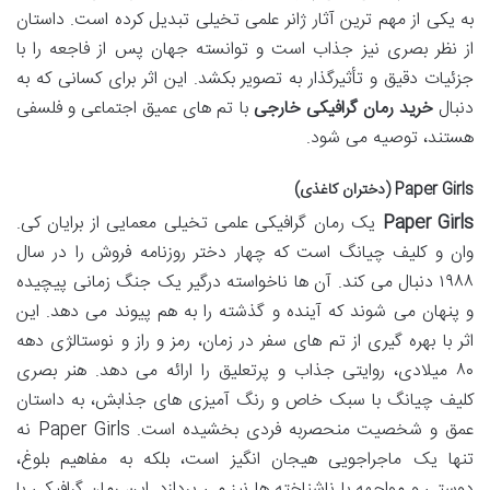
به یکی از مهم ترین آثار ژانر علمی تخیلی تبدیل کرده است. داستان
از نظر بصری نیز جذاب است و توانسته جهان پس از فاجعه را با
جزئیات دقیق و تأثیرگذار به تصویر بکشد. این اثر برای کسانی که به
دنبال
خرید رمان گرافیکی خارجی
با تم های عمیق اجتماعی و فلسفی
هستند، توصیه می شود.
Paper Girls (دختران کاغذی)
Paper Girls
یک رمان گرافیکی علمی تخیلی معمایی از برایان کی.
وان و کلیف چیانگ است که چهار دختر روزنامه فروش را در سال
۱۹۸۸ دنبال می کند. آن ها ناخواسته درگیر یک جنگ زمانی پیچیده
و پنهان می شوند که آینده و گذشته را به هم پیوند می دهد. این
اثر با بهره گیری از تم های سفر در زمان، رمز و راز و نوستالژی دهه
۸۰ میلادی، روایتی جذاب و پرتعلیق را ارائه می دهد. هنر بصری
کلیف چیانگ با سبک خاص و رنگ آمیزی های جذابش، به داستان
عمق و شخصیت منحصربه فردی بخشیده است. Paper Girls نه
تنها یک ماجراجویی هیجان انگیز است، بلکه به مفاهیم بلوغ،
دوستی و مواجهه با ناشناخته ها نیز می پردازد. این رمان گرافیکی با