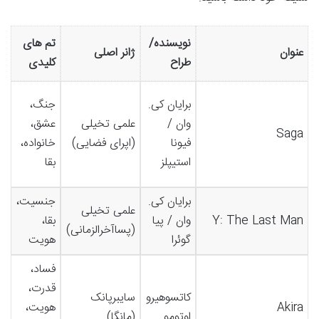
نویسنده/
تم های
س
عنوان
ژانر اصلی
طراح
کلیدی
ب
هن
برایان کی.
جنگ،
رن
وان /
علمی تخیلی
عشق،
Saga
ش
فیونا
(اپرای فضایی)
خانواده،
ه
استیپلز
بقا
مت
برایان کی.
جنسیت،
وا
علمی تخیلی
Y: The Last Man
وان / پیا
بقا،
گر
(پساآخرالزمانی)
گوئرا
هویت
ا
فساد،
قدرت،
جز
کاتسوهیرو
سایبرپانک
Akira
هویت،
گر
اوتومو
(مانگا)