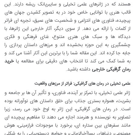
هستند که در ژانرهای علمی تخیلی و سایبرپانک ریشه دارند. این
قالب هنری با توانایی خاص خود در به تصویر کشیدن جهان های
پیچیده، فناوری های انتزاعی و شخصیت های عمیق، تجربه ای فراتر
از کلمات را ارائه می دهد. از سوی دیگر، آثار خارجی این ژانرها، با
دیدگاه ها و سبک های هنری متنوع، غنای فرهنگی و فکری
چشمگیری به این حوزه بخشیده اند و مرزهای داستان پردازی را
جابه جا کرده اند. این مقاله شما را با برترین این آثار آشنا می کند و
به شما کمک می کند تا انتخاب های دقیقی برای مطالعه یا
خرید
رمان گرافیکی خارجی
داشته باشید.
علمی تخیلی در رمان های گرافیکی: فراتر از مرزهای واقعیت
ژانر علمی تخیلی، با تمرکز بر آینده، فناوری، و تأثیر آن ها بر جامعه و
بشریت، همواره بستری جذاب برای خلق داستان های نوآورانه بوده
است. در رمان های گرافیکی، این ژانر به اوج خود می رسد، زیرا
تصاویر به نویسنده و هنرمند اجازه می دهند تا مفاهیم پیچیده ای
مانند سفرهای بین ستاره ای، برخورد با موجودات فرازمینی، هوش
مصنوعی، دنیاهای پساآخرالزمانی، و جوامع دیستوپیایی را به شکلی