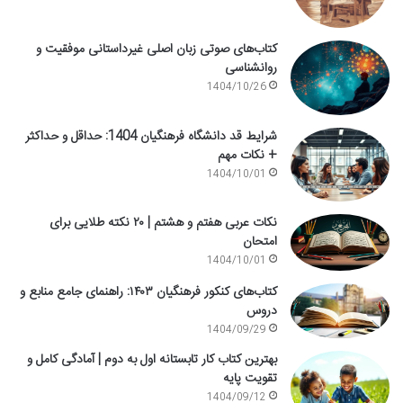
کتاب‌های صوتی زبان اصلی غیرداستانی موفقیت و
روانشناسی
1404/10/26
شرایط قد دانشگاه فرهنگیان 1404: حداقل و حداکثر
+ نکات مهم
1404/10/01
نکات عربی هفتم و هشتم | ۲۰ نکته طلایی برای
امتحان
1404/10/01
کتاب‌های کنکور فرهنگیان ۱۴۰۳: راهنمای جامع منابع و
دروس
1404/09/29
بهترین کتاب کار تابستانه اول به دوم | آمادگی کامل و
تقویت پایه
1404/09/12