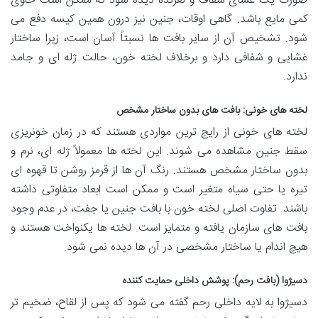
صورت یک غشای شفاف و لغزنده دیده شود که ممکن است حاوی
کمی مایع باشد. گاهی اوقات، جنین نیز درون همین کیسه دفع می
شود. تشخیص آن از سایر بافت ها نسبتاً آسان است، زیرا ساختار
غشایی و شفافی دارد و برخلاف لخته خون، حالت ژله ای و جامد
ندارد.
لخته های خونی: بافت های بدون ساختار مشخص
لخته های خونی از رایج ترین مواردی هستند که در زمان خونریزی
سقط جنین مشاهده می شوند. این لخته ها معمولاً ژله ای، نرم و
بدون ساختار مشخص هستند. رنگ آن ها از قرمز روشن تا قهوه ای
تیره یا حتی سیاه متغیر است و ممکن است ابعاد متفاوتی داشته
باشند. تفاوت اصلی لخته خون با بافت جنین یا جفت، در عدم وجود
بافت های سازمان یافته و متمایز است. لخته ها یکنواخت هستند و
هیچ اندام یا ساختار مشخصی در آن ها دیده نمی شود.
دسیژوا (بافت رحم): پوشش داخلی حمایت کننده
دسیژوا به لایه داخلی رحم گفته می شود که پس از لقاح، ضخیم تر