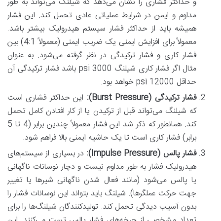
و حداکثر فشاری را نشان می‌دهد که شیلنگ می‌تواند به طور
مداوم و ایمن در شرایط عملیاتی عادی تحمل کند. این فشار
همیشه باید از حداکثر فشار سیستم هیدرولیک بیشتر باشد.
معمولاً برای افزایش ایمنی یک ضریب ایمنی (معمولاً 4:1) بین
فشار کاری و فشار ترکیدگی در نظر گرفته می‌شود. به عنوان
مثال اگر فشار کاری شیلنگ
3000 psi
باشد فشار ترکیدگی آن
حداقل
12000 psi
خواهد بود.
فشار ترکیدگی (Burst Pressure):
این حداکثر فشاری است
که شیلنگ می‌تواند قبل از ترکیدن یا از کار افتادن کامل تحمل
کند. همانطور که ذکر شد این فشار معمولاً چندین برابر (4 تا 5
برابر) فشار کاری است تا یک حاشیه ایمنی بالا فراهم شود.
فشار پالس (Impulse Pressure):
در بسیاری از سیستم‌های
هیدرولیک فشار به طور مداوم نیست و دچار نوسانات ناگهانی
یا پالس می‌شود (مانند فعال شدن ناگهانی شیرها یا تغییر
جهت حرکت عملگرها). شیلنگ باید بتواند این نوسانات فشار را
بدون آسیب دیدگی تحمل کند. تولیدکنندگان شیلنگ‌ها را برای
تعداد مشخصی از چرخه‌های فشار پالس تست می‌کنند. این