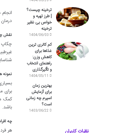
1404/06/20
ترخینه چیست؟
انجام 
| طرز تهیه و
درمان ز
خواص بی نظیر
ترخینه
نقش چک
1404/06/03
چکاپ ع
کم کالری ترین
غذاها برای
غیرطبی
کاهش وزن:
شناسای
راهنمای انتخاب
و تأثیرگذاری
نمونه ه
1404/05/11
بسیاری
بهترین زمان
برای م
برای آزمایش
اسپرم چه زمانی
کمک مد
است؟
باشد.
1403/06/22
چه افرا
هر فرد
نظرات کاربران