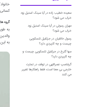
کسانی 
سعیده خطیب زاده
در
آیا سینک استیل زود
خراب می شود؟
گروه ها
مهران رسولی
در
آیا سینک استیل زود
خراب می شود؟
والدین
رسول خالقیان
در
جرثقیل تلسکوپی
به این
چیست و چه کاربردی دارد؟
سها گلرخ
در
جرثقیل تلسکوپی چیست و
چه کاربردی دارد؟
گرشاسپ نصراللهی
در
توقف در تجارت
خارجی بی معنا است، فقط راهکارها تغییر
می کنند