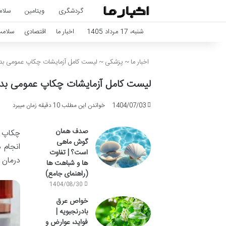
گردشگری
ویتامین
سلام
شنبه، 17 مرداد 1405
اخبار ما
اقتصادی
سلام
اخبار ما
~
پزشکی
~
لیست کامل آزمایشات چکاپ عمومی بد
لیست کامل آزمایشات چکاپ عمومی بد
1404/07/03
خواندن این مطلب 10 دقیقه زمان میبرد
صدف همان
چکاپ ع
گوش ماهی
انجام 
است؟ | تفاوت
درمان ب
ها و شباهت ها
(راهنمای جامع)
1404/08/30
خواص عرق
بادرنجبویه |
فواید، عوارض و