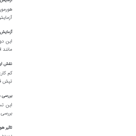
آزمایش 
هورمون
آزمایش
آزمایش
این دو
مانند 
نقش این
کم کار
تپش قل
بررسی ه
این تس
بررسی 
تاثیر ه