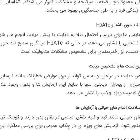
ی معمولاً دچار ضعف، سرگیجه و مشکلات تمرکز می شوند. شناسایی سری
زندگی فرد را به طور چشمگیری بهبود می بخشد.
قند خون ناشتا و
HbA1c
اشتایی را نشان می دهد، در حالی که
HbA1c
میانگین سطح قند خون 
 تست، ابزار قدرتمندی برای تشخیص مشکلات متابولیک است.
این تست ها با تشخیص دیابت
دیابت در مراحل اولیه می تواند از بروز عوارض خطرناک مانند نارسای
یاری از بیماران دیابتی، تنها با نتایج این آزمایش ها و بدون وجود علا
اهمیت ویژه چکاپ را نشان می دهد.
لامت اندام های حیاتی با آزمایش ها
های حیاتی مانند کبد و کلیه نقش اساسی در بقای بدن دارند و کوچک تری
جر شود. آزمایش های ویژه ای در چکاپ عمومی برای بررسی عملکرد این ا