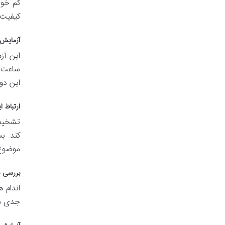
کم خون
کیفیت 
آزمایش 
ساعت ن
این دو
ارتباط 
تشخیص 
کند. بس
موضوع 
بررسی س
اندام 
جدی من