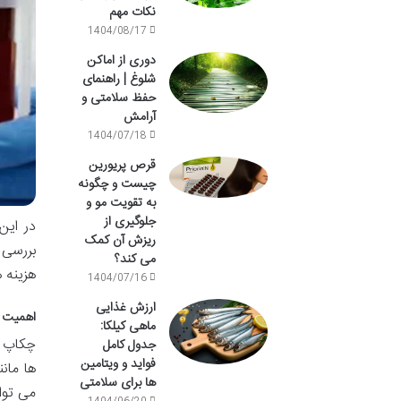
نکات مهم
1404/08/17
دوری از اماکن
شلوغ | راهنمای
حفظ سلامتی و
آرامش
1404/07/18
قرص پریورین
چیست و چگونه
به تقویت مو و
جلوگیری از
در این
ریزش آن کمک
بررسی 
می کند؟
هزینه 
1404/07/16
ارزش غذایی
اهمیت 
ماهی کیلکا:
چکاپ ع
جدول کامل
فواید و ویتامین
ها مان
ها برای سلامتی
می توان