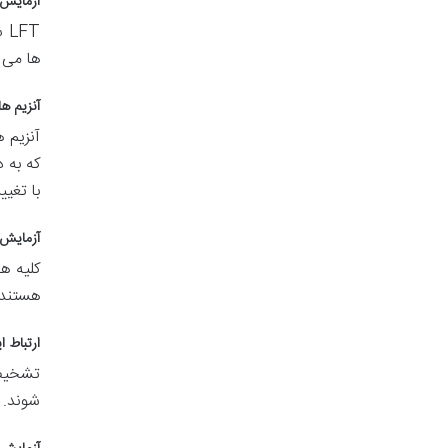
آزمایش 
LFT
شا
ها می 
آنزیم ه
آنزیم 
که به 
با تغی
آزمایش 
کلیه ه
هستند.
ارتباط ا
تشخیص 
شوند. 