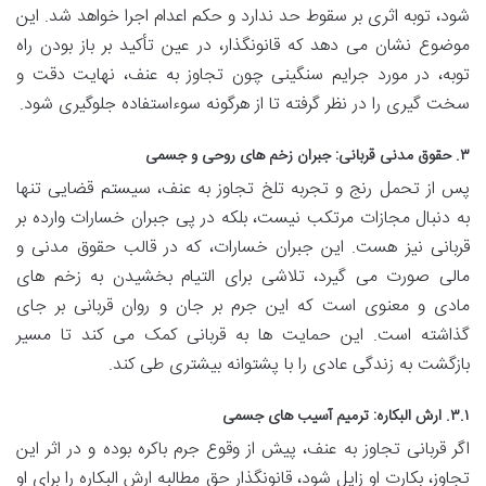
شود، توبه اثری بر سقوط حد ندارد و حکم اعدام اجرا خواهد شد. این
موضوع نشان می دهد که قانونگذار، در عین تأکید بر باز بودن راه
توبه، در مورد جرایم سنگینی چون تجاوز به عنف، نهایت دقت و
سخت گیری را در نظر گرفته تا از هرگونه سوءاستفاده جلوگیری شود.
۳. حقوق مدنی قربانی: جبران زخم های روحی و جسمی
پس از تحمل رنج و تجربه تلخ تجاوز به عنف، سیستم قضایی تنها
به دنبال مجازات مرتکب نیست، بلکه در پی جبران خسارات وارده بر
قربانی نیز هست. این جبران خسارات، که در قالب حقوق مدنی و
مالی صورت می گیرد، تلاشی برای التیام بخشیدن به زخم های
مادی و معنوی است که این جرم بر جان و روان قربانی بر جای
گذاشته است. این حمایت ها به قربانی کمک می کند تا مسیر
بازگشت به زندگی عادی را با پشتوانه بیشتری طی کند.
۳.۱. ارش البکاره: ترمیم آسیب های جسمی
اگر قربانی تجاوز به عنف، پیش از وقوع جرم باکره بوده و در اثر این
تجاوز، بکارت او زایل شود، قانونگذار حق مطالبه ارش البکاره را برای او