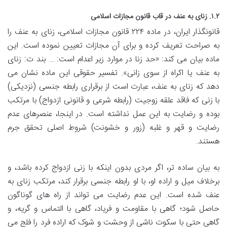
۱.۲. زنای به عنف در قاب قانون مجازات اسلامی
قانونگذار ایران، در ماده ۲۲۴ قانون مجازات اسلامی، زنای به عنف را
به صراحت تعریف کرده و برای آن مجازات تعیین نموده است. این
ماده بیان می کند: «حد زنا در موارد زیر اعدام است: … بند ت: زنای
به عنف یا اکراه از سوی زانی». تفسیر حقوقی این ماده نشان می
دهد که زنای به عنف، عبارت است از برقراری رابطه جنسی (نزدیکی)
با زنی که فاقد علقه زوجیت (رابطه شرعی و قانونی ازدواج) با مرتکب
بوده و رضایت به این عمل نداشته است. در اینجا، عنصرهای عدم
رضایت و قهر و غلبه (زور و خشونت) شروط اصلی تحقق جرم
هستند.
به بیان ساده تر، اگر مردی بدون اینکه با زنی ازدواج کرده باشد، و
برخلاف میل و اراده او، با او رابطه جنسی برقرار کند، مرتکب زنای به
عنف شده است. این عدم رضایت می تواند از راه های گوناگون
حاصل شود؛ گاهی با مقاومت و فریاد، گاهی با التماس و گریه، و
گاهی حتی با سکوت ناشی از وحشت و شوک که اراده فرد را فلج می