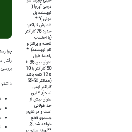
خیلی چیزها سر
درمی آورم! (
نویسنده بل
مونی )” *
شمارش کاراکتر:
حدود 78 کاراکتر
(با احتساب
فاصله و پرانتز و
نام نویسنده). *
چرا رستو
راهنما: طول
رفتار م
عنوان بین 35 تا
بررسی م
50 کاراکتر یا 10
تا 12 کلمه باشد
(حداکثر 50-55
داشتن 
کاراکتر ایمن
است). * این
ا
عنوان بیش از
حد طولانی
م
است و در نتایج
ج
جستجو قطع
خواهد شد. 3.
ا
**بهینه سازی بر