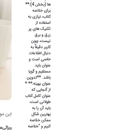
ها (بخش 4):**
برای خلاصه
کتاب، نیازی به
استفاده از
تکنیک های پر
زرق و برق
نیست، چون
کاربر دقیقاً به
دنبال اطلاعات
خاصی است و
عنوان باید
مستقیم و گویا
باشد. **تدوین
عنوان بهینه:** *
از آنجایی که
عنوان کامل کتاب
طولانی است،
باید آن را به
این مو
بهترین شکل
ممکن خلاصه
کنیم و “خلاصه
ویژگی‌ه