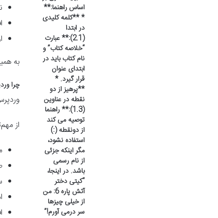
ن
اساس راهنما:**
* **کلمه کلیدی
ا
در ابتدا
(2.1):** عبارت
ا
“خلاصه کتاب” و
نام کتاب باید در
به همی
ابتدای عنوان
قرار گیرد. *
چرا ورد
**پرهیز از دو
وردپرس
نقطه در عناوین
(1.3):** راهنما
توصیه می کند
از مهم‌
از دونقطه (:)
استفاده نشود،
م
مگر اینکه جزئی
از نام رسمی
ط
باشد. در اینجا،
س
“کیتی دختر
آتش پاره 6: من
ا
از خیلی چیزها
سر درمی آورم!”
ا