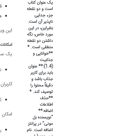
یک عنوان کتاب
ق
است و دو نقطه
جزء جدایی
ه
ناپذیر آن است.
بنابراین، در این
این وی
مورد خاص، نگه
داشتن دو نقطه
امکانات
منطقی است. *
**خوانایی و
یک سای
جذابیت
(1.4):** عنوان
ن
باید برای کاربر
جذاب باشد و
کاربران
دقیقاً محتوا را
توصیف کند. *
**حذف
ث
اطلاعات
اضافه:**
امکان 
“نویسنده بل
مونی” در پرانتز
ر
اضافه است. نام