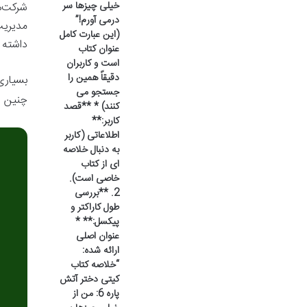
خیلی چیزها سر
شرکت‌ه
درمی آورم!”
مدیریت
(این عبارت کامل
داشته 
عنوان کتاب
است و کاربران
دقیقاً همین را
بسیاری
جستجو می
چنین ش
کنند) * **قصد
کاربر:**
اطلاعاتی (کاربر
به دنبال خلاصه
ای از کتاب
خاصی است).
2. **بررسی
طول کاراکتر و
پیکسل:** *
عنوان اصلی
ارائه شده:
“خلاصه کتاب
کیتی دختر آتش
پاره 6: من از