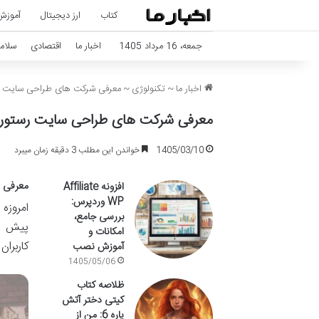
کتاب
ارز دیجیتال
آموزش
جمعه، 16 مرداد 1405
اخبار ما
اقتصادی
سلام
اخبار ما
~
تکنولوژی
~
معرفی شرکت های طراحی سایت رس
معرفی شرکت های طراحی سایت رستورا
1405/03/10
خواندن این مطلب 3 دقیقه زمان میبرد
معرفی ش
افزونه Affiliate
WP وردپرس:
امروزه
بررسی جامع،
پیش از
امکانات و
کاربرا
آموزش نصب
1405/05/06
ظلاصه کتاب
کیتی دختر آتش
پاره 6: من از