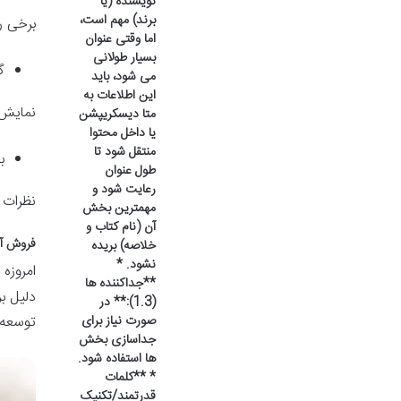
نویسنده (یا
برند) مهم است،
برخی رس
اما وقتی عنوان
بسیار طولانی
گ
می شود، باید
این اطلاعات به
نمایش 
متا دیسکریپشن
یا داخل محتوا
منتقل شود تا
ب
طول عنوان
رعایت شود و
نظرات م
مهمترین بخش
آن (نام کتاب و
فروش آن
خلاصه) بریده
نشود. *
امروزه
**جداکننده ها
دلیل ب
(1.3):** در
صورت نیاز برای
توسعه 
جداسازی بخش
ها استفاده شود.
* **کلمات
قدرتمند/تکنیک