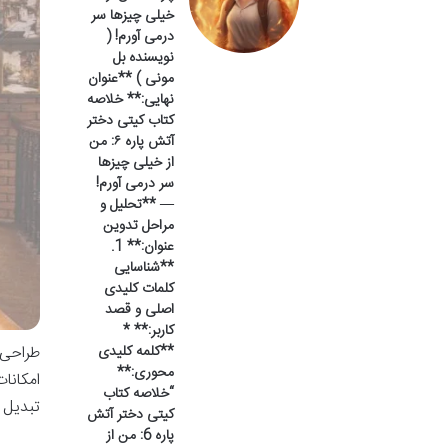
خیلی چیزها سر
درمی آورم! (
نویسنده بل
مونی ) **عنوان
نهایی:** خلاصه
کتاب کیتی دختر
آتش پاره ۶: من
از خیلی چیزها
سر درمی آورم!
— **تحلیل و
مراحل تدوین
عنوان:** 1.
**شناسایی
کلمات کلیدی
اصلی و قصد
کاربر:** *
**کلمه کلیدی
طراحی 
محوری:**
امکانا
“خلاصه کتاب
تبدیل 
کیتی دختر آتش
پاره 6: من از