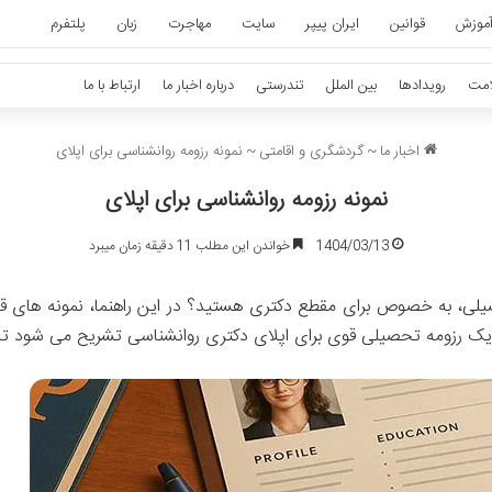
موزش
قوانین
ایران پیپر
سایت
مهاجرت
زبان
پلتفرم
امت
رویدادها
بین الملل
تندرستی
درباره اخبار ما
ارتباط با ما
اخبار ما
~
گردشگری و اقامتی
~
نمونه رزومه روانشناسی برای اپلای
نمونه رزومه روانشناسی برای اپلای
1404/03/13
خواندن این مطلب 11 دقیقه زمان میبرد
ی، به خصوص برای مقطع دکتری هستید؟ در این راهنما، نمونه های قابل
یک رزومه تحصیلی قوی برای اپلای دکتری روانشناسی تشریح می شود تا م