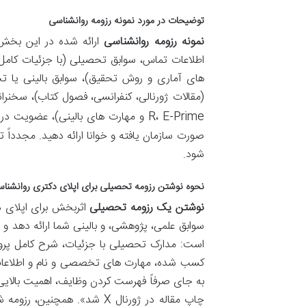
توضیحات در مورد نمونه رزومه روانشناسی
نمونه رزومه روانشناسی
ارائه شده در این بخش،
اطلاعات تماس، سوابق تحصیلی (با جزئیات کامل 
های آماری و روش تحقیق)، سوابق بالینی یا تجرب
R، E-Prime و مهارت های بالینی)، عضویت در انجمن های علمی و فهرست معرف ها (
صورت سازمان یافته و خوانا ارائه دهید. مجدداً
شود.
نحوه نوشتن رزومه تحصیلی برای اپلای دکتری روانشنا
نوشتن یک رزومه تحصیلی
اثربخش برای اپلای د
سوابق علمی، پژوهشی، و بالینی شما ارائه دهد و
است: مدارک تحصیلی با جزئیات، شرح کامل پروژه
کسب شده، مهارت های تخصصی و نام و اطلاعات تما
به جای صرفاً فهرست کردن وظایف، اهمیت بالایی
چاپ مقاله در ژورنال X شد»