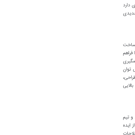
 دارد
جدیدی
 ساخت
 بهینه را فراهم
مگیری
 توان
راحی،
الایی
و تیم
م دهند. از ایده
صلاحات