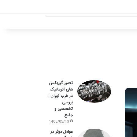
تعمیر گیربکس
های اتوماتیک
در غرب تهران :
بررسی
تخصصی و
جامع
1405/05/13
عوامل موثر در