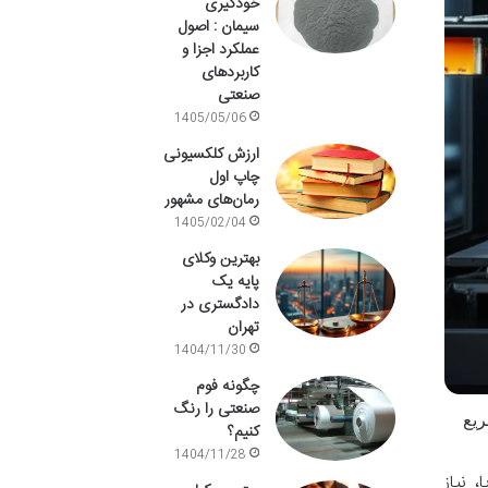
خودگیری
سیمان : اصول
عملکرد اجزا و
کاربردهای
صنعتی
1405/05/06
ارزش کلکسیونی
چاپ اول
رمان‌های مشهور
1405/02/04
بهترین وکلای
پایه یک
دادگستری در
تهران
1404/11/30
چگونه فوم
صنعتی را رنگ
ریع
کنیم؟
1404/11/28
 نیاز