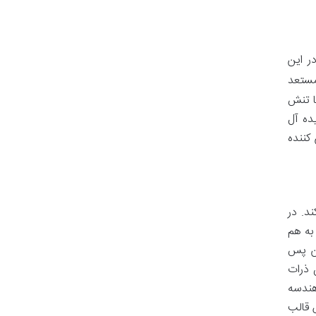
 در این
مستعد
ا تنش
می کند. این ویژگی ها EBM را برای تولید قطعات بزرگ تر و با سرعت بالاتر نسبت به SLM ایده آل
کننده
د. در
به هم
ین پس
ت که طی آن ذرات
هندسه
 روش قالب