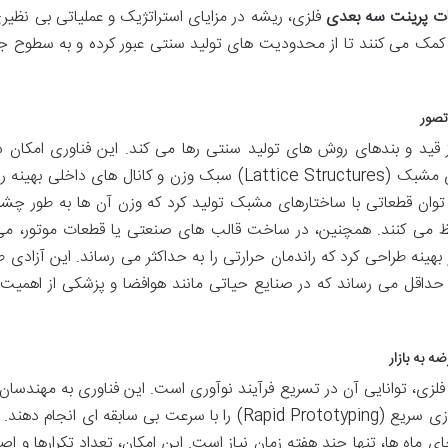
ت پرینت سه بعدی
فلزی، ریشه در مزایای استراتژیک و عملیاتی بی نظیری
ایع کمک می کنند تا از محدودیت های تولید سنتی عبور کرده و به سطوح 
 قید و بندهای روش های تولید سنتی رها می کند. این فناوری امکان
قطعات با هندسه های بسیار پیچیده، ساختارهای مشبک (Lattice Structures) سبک وزن و کانال های داخلی
 توان قطعاتی با ساختارهای مشبک تولید کرد که وزن آن ها به طور چش
فظ می کنند. همچنین، در ساخت قالب های صنعتی یا قطعات موتور، می
هینه طراحی کرد که راندمان حرارتی را به حداکثر می رساند. این آزادی ط
 حداقل می رساند که در صنایع حیاتی مانند هوافضا و پزشکی از اهمیت ب
لزی، توانایی آن در تسریع فرآیند نوآوری است. این فناوری به مهندسان 
های تحقیق و توسعه اجازه می دهد تا نمونه سازی سریع (Rapid Prototyping) را با سرعت بی سابقه ای انجا
جای ماه ها، تنها چند هفته زمان نیاز است. این امکان، تعداد تکرارها و ا