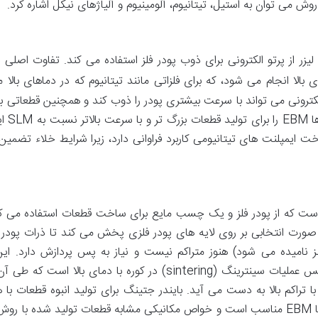
روش می توان به استیل، تیتانیوم، آلومینیوم و آلیاژهای نیکل اشاره کرد.
S دارد، اما به جای لیزر از پرتو الکترونی برای ذوب پودر فلز استفاده می کند. تفاوت اصلی
الا انجام می شود، که برای فلزاتی مانند تیتانیوم که در دماهای بالا 
ترونی می تواند با سرعت بیشتری پودر را ذوب کند و همچنین قطعاتی ب
های باقی مانده کمتر تولید 
ایمپلنت های تیتانیومی کاربرد فراوانی دارد، زیرا شرایط خلاء تضمین 
ت که از پودر فلز و یک چسب مایع برای ساخت قطعات استفاده می کن
ورت انتخابی بر روی لایه های پودر فلزی پخش می کند تا ذرات پودر 
نامیده می شود) هنوز متراکم نیست و نیاز به پس پردازش دارد. ا
پردازش شامل حذف چسب (debinding) و سپس عملیات سینترینگ (sintering) در کوره با دمای بالا اس
تراکم بالا به دست می آید. بایندر جتینگ برای تولید انبوه قطعات با 
پیچیده و هزینه نسبتاً کمتر در مقایسه با SLM یا EBM مناسب است و خواص مکانیکی مشابه قطعات تولید شده با