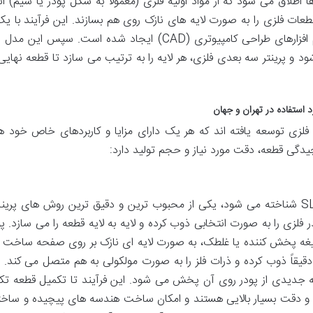
اطلاق می شود که از مواد اولیه فلزی (معمولاً به شکل پودر یا سیم) اس
قطعات فلزی را به صورت لایه های نازک روی هم بسازند. این فرآیند با ی
سه بعدی دیجیتالی آغاز می شود که توسط نرم افزارهای طراحی کامپیوتری (CAD) ایجاد شده است. سپس 
و پرینتر سه بعدی فلزی، هر لایه را به ترتیب می سازد تا قطعه نهای
زی توسعه یافته اند که هر یک دارای مزایا و کاربردهای خاص خود ه
دگی قطعه، دقت مورد نیاز و حجم تولید دارد:
این فناوری، که اغلب با نام پرینت سه بعدی SLM شناخته می شود، یکی از محبوب ترین و دقیق ترین روش های 
 لیزر پرقدرت پودر فلزی را به صورت انتخابی ذوب کرده و لایه به لایه قطعه را می سازد. پ
تیغه پخش کننده یا غلطک، به صورت لایه ای نازک بر روی صفحه ساخ
قیقاً ذوب کرده و ذرات فلز را به صورت مولکولی به هم متصل می کند. 
 جدیدی از پودر روی آن پخش می شود. این فرآیند تا تکمیل قطعه تکر
ده با SLM دارای استحکام و دقت بسیار بالایی هستند و امکان ساخت هندسه های پیچیده و سا