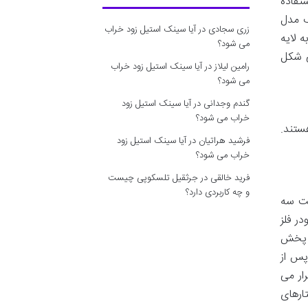
تفاده
ک مدل
زری سجادی
در
آیا سینک استیل زود خراب
این مدل به لایه
می شود؟
ی شکل
رامین لیلاز
در
آیا سینک استیل زود خراب
می شود؟
گندم وجدانی
در
آیا سینک استیل زود
خراب می شود؟
ستند.
فرشید هراتیان
در
آیا سینک استیل زود
خراب می شود؟
فرید خالقی
در
جرثقیل تلسکوپی چیست
و چه کاربردی دارد؟
پرینت سه
ودر فلز
ت پخش
پس از
ار می
ختارهای