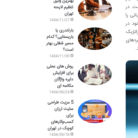
بهترین وکیل
ت. در
تنظیم لایحه
تهران
تی را
1404/11/27
ود در
بارتندری یا
اتژیک
باریستایی؟ کدام
ردهای
مسیر شغلی بهتر
.
است؟
1404/11/05
روش های عملی
برای افزایش
دایره واژگان
مکالمه ای
1404/09/26
5 مزیت طراحی
سایت ارزان
برای
کسب‌وکارهای
کوچک در تهران
1404/09/18