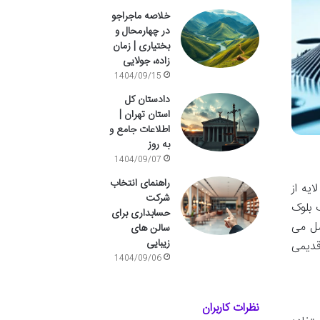
خلاصه ماجراجو
در چهارمحال و
بختیاری | زمان
زاده، جولایی
1404/09/15
دادستان کل
استان تهران |
اطلاعات جامع و
به روز
1404/09/07
راهنمای انتخاب
یه از
شرکت
 بلوک
حسابداری برای
صل می
سالن های
زیبایی
قدیمی
1404/09/06
نظرات کاربران