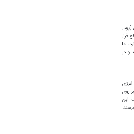
 (پودر
 قرار
ارد، اما
 و در
انرژی
ر روی
ست. این
ری CNC به دقت های بالا برسند.