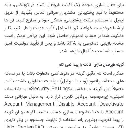
برای فعال سازی مجدد یک اکانت غیرفعال شده در کوینکس، باید
مستقیماً با تیم پشتیبانی مشتریان صرافی تماس بگیرید. از طریق
ایمیل یا سیستم تیکت پشتیبانی، مشکل خود را مطرح کنید. آن ها
از شما درخواست خواهند کرد تا مراحل تأیید هویت را طی کنید تا از
مالکیت شما بر حساب اطمینان حاصل شود. این مراحل ممکن است
مشابه بازیابی دسترسی به 2FA باشد و پس از تأیید موفقیت آمیز،
حساب شما مجدداً فعال خواهد شد.
گزینه غیرفعال سازی اکانت را پیدا نمی کنم.
ممکن است نام دقیق گزینه در منوها کمی متفاوت باشد یا در نسخه
های مختلف پلتفرم (وب یا موبایل) موقعیت متفاوتی داشته باشد.
معمولاً این گزینه در بخش «Security Settings» یا «تنظیمات
امنیتی» زیرمجموعه پروفایل کاربری قرار دارد. به دنبال عباراتی مانند
Account Management, Disable Account, Deactivate
Account یا حذف/غیرفعال سازی حساب باشید. اگر همچنان گزینه
را پیدا نکردید، بهترین راه، استفاده از قابلیت جستجو در پنل کاربری
(اگر موجود باشد) یا مراجعه به بخش Help Center/FAQ