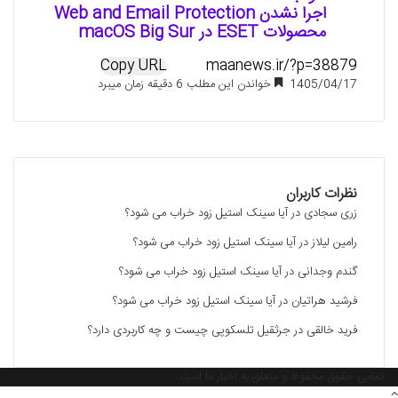
اجرا نشدن Web and Email Protection
محصولات ESET در macOS Big Sur
Copy URL
1405/04/17
خواندن این مطلب 6 دقیقه زمان میبرد
نظرات کاربران
زری سجادی
در
آیا سینک استیل زود خراب می شود؟
رامین لیلاز
در
آیا سینک استیل زود خراب می شود؟
گندم وجدانی
در
آیا سینک استیل زود خراب می شود؟
فرشید هراتیان
در
آیا سینک استیل زود خراب می شود؟
فرید خالقی
در
جرثقیل تلسکوپی چیست و چه کاربردی دارد؟
تمامی حقوق محفوظ و متعلق به اخبار ما است.
دکمه