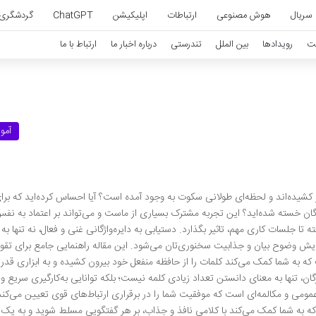
سریال
هوش مصنوعی
ارتباطات
اپلیکیشن
ChatGPT
گردشگری
ت
رویدادها
بین الملل
تندرستی
درباره اخبار ما
ارتباط با ما
آمو
پر کشیده‌اند و لحظه‌ای طولانی سکوت به وجود آمده است؟ آیا احساس کرده‌اید که برا
اژگان خسته شده‌اید؟ این تجربه مشترک بسیاری از ماست و می‌تواند بر اعتماد به نف
 تا جلسات کاری مهم، تاثیر بگذارد. دستیابی به دایره‌واژگانی غنی و فعال، نه تنها به 
یش وضوح بیان و جذابیت سخنوری‌تان می‌شود. این مقاله راهنمایی جامع برای تق
که به شما کمک می‌کند کلمات را از حافظه منفعل خود بیرون کشیده و به ابزاری قدرت
اژگان، تنها به معنای دانستن تعداد زیادی کلمه نیست؛ بلکه توانایی به‌کارگیری سریع 
 عمومی و مکالمه‌ای است که موفقیت شما را در برقراری ارتباط‌های قوی تعیین می‌کند