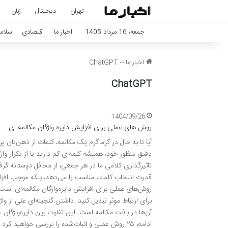
تهران
دیجیتال
زبان
جمعه، 16 مرداد 1405
اخبار ما
اقتصادی
سلام
اخبار ما
~
ChatGPT
ChatGPT
1404/09/26
روش های عملی برای افزایش دایره واژگان مکالمه ای
آیا تا به حال در گرماگرم یک مکالمه، کلمات از ذهن‌تان 
دقیق منظور خود، همیشه کلمه‌ای کم دارید یا از تکرار و
تاثیرگذاری کلامی ما در هر جمعی، از محافل دوستانه گرفته
قدرت انتخاب کلمات مناسب را می‌دهد، بلکه موجب افزا
روش‌های عملی برای افزایش دایره‌واژگان مکالمه‌ای است 
برای ارتباط موثر تبدیل کنید. داشتن گنجینه‌ای غنی از و
آن‌ها در بافت مکالمه است. این تفاوت بین دایره‌واژگان
ادامه، ۲۵ روش عملی و اثبات‌شده را بررسی خواهیم کرد که به شما کمک می‌کند با کلامی نافذ و جذاب، بر هر گفتگویی مسلط شوید و به یک …