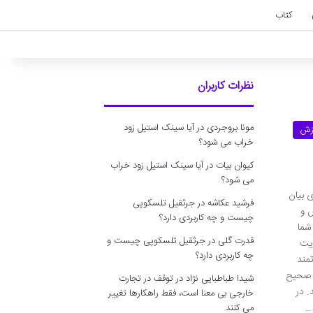
کتاب
نظرات کاربران
مونا بروجردی
در
آیا سینک استیل زود
زش
خراب می شود؟
کیوان بیات
در
آیا سینک استیل زود خراب
می شود؟
ی بیان
فرشید عکاشه
در
جرثقیل تلسکوپی
س و
چیست و چه کاربردی دارد؟
شما
قدرت گلی
در
جرثقیل تلسکوپی چیست و
ویت
چه کاربردی دارد؟
مند
و صحیح
شیدا طباطبایی نژاد
در
توقف در تجارت
. در
خارجی بی معنا است، فقط راهکارها تغییر
می کنند