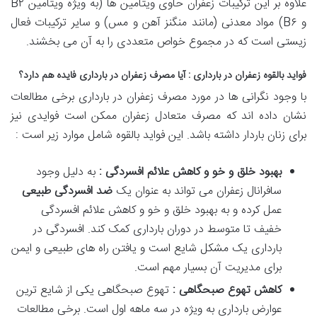
علاوه بر این ترکیبات زعفران حاوی ویتامین ها (به ویژه ویتامین B۲
و B۶) مواد معدنی (مانند منگنز آهن و مس) و سایر ترکیبات فعال
زیستی است که در مجموع خواص متعددی را به آن می بخشند.
فواید بالقوه زعفران در بارداری : آیا مصرف زعفران در بارداری فایده هم دارد؟
با وجود نگرانی ها در مورد مصرف زعفران در بارداری برخی مطالعات
نشان داده اند که مصرف متعادل زعفران ممکن است فوایدی نیز
برای زنان باردار داشته باشد. این فواید بالقوه شامل موارد زیر است :
بهبود خلق و خو و کاهش علائم افسردگی :
به دلیل وجود
سافرانال زعفران می تواند به عنوان یک
ضد افسردگی طبیعی
عمل کرده و به بهبود خلق و خو و کاهش علائم افسردگی
خفیف تا متوسط در دوران بارداری کمک کند. افسردگی در
بارداری یک مشکل شایع است و یافتن راه های طبیعی و ایمن
برای مدیریت آن بسیار مهم است.
کاهش تهوع صبحگاهی :
تهوع صبحگاهی یکی از شایع ترین
عوارض بارداری به ویژه در سه ماهه اول است. برخی مطالعات