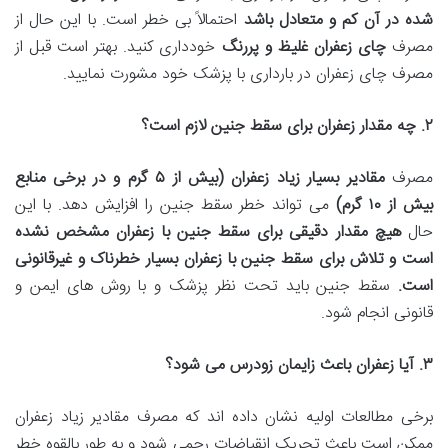
شده در آن کم و متعادل باشد
احتمالاً بی خطر است. با این حال از
مصرف
چای زعفران غلیظ و پررنگ
خودداری کنید. بهتر است قبل از
مصرف چای زعفران در بارداری با پزشک خود مشورت نمایید.
۲
.
چه مقدار زعفران برای سقط جنین لازم است؟
مصرف
مقادیر بسیار زیاد زعفران (بیش از
۵
گرم و در برخی منابع
بیش از
۱۰
گرم)
می تواند خطر سقط جنین را افزایش دهد. با این
حال
هیچ مقدار دقیقی برای سقط جنین با زعفران مشخص نشده
است و تلاش برای سقط جنین با زعفران بسیار خطرناک و غیرقانونی
است
.
سقط جنین باید تحت نظر پزشک و با روش های ایمن و
قانونی انجام شود.
۳
.
آیا زعفران باعث زایمان زودرس می شود؟
برخی مطالعات اولیه نشان داده اند که مصرف مقادیر زیاد زعفران
ممکن است باعث تحریک انقباضات رحمی شود و به طور بالقوه خطر