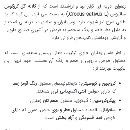
زعفران
ادویه ای گران بها و ارزشمند است که از
کلاله گل کروکوس
ساتیوس
(Crocus sativus L.)
به دست می آید. این گیاه که به
طلای سرخ نیز شهرت دارد بومی ایران و مناطق مدیترانه ای است و
به دلیل عطر طعم و رنگ منحصر به فردش در آشپزی صنایع دارویی
و آرایشی بهداشتی کاربردهای فراوانی دارد.
از نظر علمی زعفران حاوی ترکیبات فعال زیستی متعددی است که
مسئول خواص دارویی و طعم و رنگ آن هستند. مهم ترین این
ترکیبات عبارتند از :
کروچین و کروسیتن :
کاروتنوئیدهای مسئول
رنگ قرمز
زعفران
که دارای خواص
آنتی اکسیدانی
قوی هستند.
پیکروکروسین :
گلیکوزید مسئول
طعم تلخ
زعفران.
سافرانال :
آلدهید مسئول
عطر و بوی
خاص زعفران که دارای
خواص
ضد افسردگی
و
آرام بخش
است.