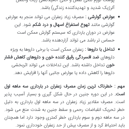
پوست تورم تنگی نفس و حتی آنافیلاکسی (یک واکنش
آلرژیک شدید و تهدیدکننده زندگی) باشد.
عوارض گوارشی :
مصرف زیاد زعفران می تواند منجر به عوارض
گوارشی مانند
تهوع استفراغ اسهال و درد شکم
شود. این
عوارض در دوران بارداری که سیستم گوارش ممکن است
حساس تر باشد می تواند آزاردهنده باشد.
تداخل با داروها :
زعفران ممکن است با برخی داروها به ویژه
داروهای
ضد افسردگی رقیق کننده خون و داروهای کاهش فشار
خون
تداخل داشته باشد. این تداخلات می تواند اثربخشی
داروها را کاهش داده یا عوارض جانبی آنها را افزایش دهد.
مهم : خطرناک ترین زمان مصرف زعفران در بارداری سه ماهه اول
است
.
در این دوره جنین در حال شکل گیری و بسیار آسیب پذیر
است. مصرف مقادیر زیاد زعفران در سه ماهه اول بارداری به دلیل
خطر تحریک انقباضات رحمی و سقط جنین به شدت منع می شود.
در سه ماهه دوم و سوم بارداری خطر کمتری وجود دارد اما همچنان
باید احتیاط کرد و از مصرف بیش از حد زعفران خودداری نمود.