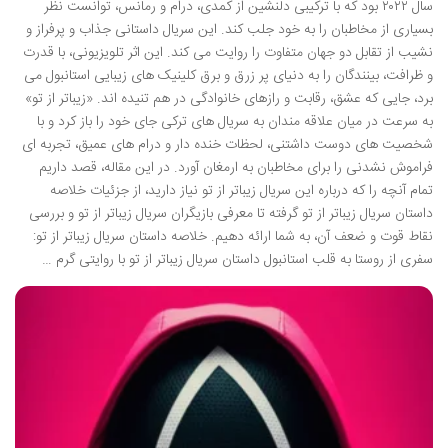
سال ۲۰۲۲ بود که با ترکیبی دلنشین از کمدی، درام و رمانس، توانست نظر
بسیاری از مخاطبان را به خود جلب کند. این سریال داستانی جذاب و پرفراز و
نشیب از تقابل دو جهان متفاوت را روایت می کند. این اثر تلویزیونی، با قدرت
و ظرافت، بینندگان را به دنیای پر زرق و برق کلینیک های زیبایی استانبول می
برد، جایی که عشق، رقابت و رازهای خانوادگی در هم تنیده اند. «زیباتر از تو»
به سرعت در میان علاقه مندان به سریال های ترکی جای خود را باز کرد و با
شخصیت های دوست داشتنی، لحظات خنده دار و درام های عمیق، تجربه ای
فراموش نشدنی را برای مخاطبان به ارمغان آورد. در این مقاله، قصد داریم
تمام آنچه را که درباره این سریال زیباتر از تو نیاز دارید، از جزئیات خلاصه
داستان سریال زیباتر از تو گرفته تا معرفی بازیگران سریال زیباتر از تو و بررسی
نقاط قوت و ضعف آن، به شما ارائه دهیم. خلاصه داستان سریال زیباتر از تو:
سفری از روستا به قلب استانبول داستان سریال زیباتر از تو با روایتی گرم …