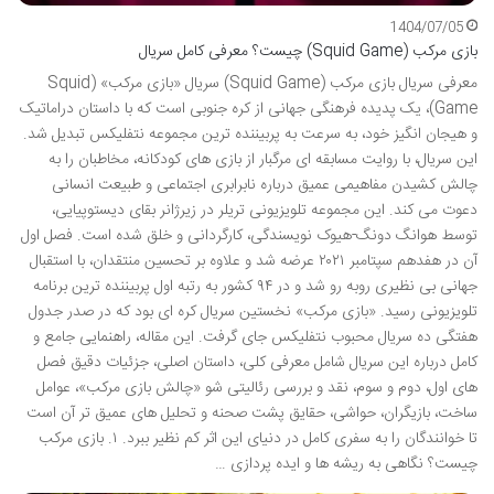
1404/07/05
بازی مرکب (Squid Game) چیست؟ معرفی کامل سریال
معرفی سریال بازی مرکب (Squid Game) سریال «بازی مرکب» (Squid
Game)، یک پدیده فرهنگی جهانی از کره جنوبی است که با داستان دراماتیک
و هیجان انگیز خود، به سرعت به پربیننده ترین مجموعه نتفلیکس تبدیل شد.
این سریال، با روایت مسابقه ای مرگبار از بازی های کودکانه، مخاطبان را به
چالش کشیدن مفاهیمی عمیق درباره نابرابری اجتماعی و طبیعت انسانی
دعوت می کند. این مجموعه تلویزیونی تریلر در زیرژانر بقای دیستوپیایی،
توسط هوانگ دونگ-هیوک نویسندگی، کارگردانی و خلق شده است. فصل اول
آن در هفدهم سپتامبر ۲۰۲۱ عرضه شد و علاوه بر تحسین منتقدان، با استقبال
جهانی بی نظیری روبه رو شد و در ۹۴ کشور به رتبه اول پربیننده ترین برنامه
تلویزیونی رسید. «بازی مرکب» نخستین سریال کره ای بود که در صدر جدول
هفتگی ده سریال محبوب نتفلیکس جای گرفت. این مقاله، راهنمایی جامع و
کامل درباره این سریال شامل معرفی کلی، داستان اصلی، جزئیات دقیق فصل
های اول، دوم و سوم، نقد و بررسی رئالیتی شو «چالش بازی مرکب»، عوامل
ساخت، بازیگران، حواشی، حقایق پشت صحنه و تحلیل های عمیق تر آن است
تا خوانندگان را به سفری کامل در دنیای این اثر کم نظیر ببرد. ۱. بازی مرکب
چیست؟ نگاهی به ریشه ها و ایده پردازی …