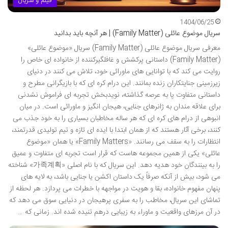
فیلم و سریال
1404/06/25
سریال موضوع عائلی (Family Matter) | هر آنچه باید بدانید
معرفی سریال موضوع عائلی (Family Matter) سریال «موضوع عائلی»
(Family Matter) داستانی پرکشش و غافلگیرکننده از خانواده ای خاص را
روایت می کند که با توانایی های ماورائی خود، تلاش می کنند در دنیای
زیرزمینی جنایتکاران زنده بمانند. این درام کره ای که با بازیگرانی مطرح و
داستانی متفاوت پا به عرصه گذاشته، نویدبخش تجربه ای فراموش نشدنی
برای علاقه مندان به ژانرهای جنایی، هیجان انگیز و ماورائی است. در میان
انبوهی از درام های کره ای که هر ساله مخاطبان بسیاری را به خود جذب می
کنند، برخی آثار هستند که از همان ابتدا با ایده ای تازه و تیم تولیدی قدرتمند،
انتظارات را به سقف می رسانند. «Family Matters» یا همان «موضوع
عائلی» یکی از همین مجموعه هاست که قرار است تجربه ای متفاوت و عمیق
را به بینندگان خود هدیه دهد. این سریال که با نام اصلی «가족계획» شناخته
می شود، بیش از آنکه صرفاً یک داستان اکشن یا جنایی باشد، به لایه های
پنهان مفهوم خانواده، بقا و هویت در مواجهه با خطرات می پردازد. هر لحظه از
تماشای این سریال، مخاطب را به سفری پرهیجان در دنیایی سوق می دهد که
در آن مرزهای واقعیت و ماوراء به زیبایی درهم تنیده شده اند. زمانی که …