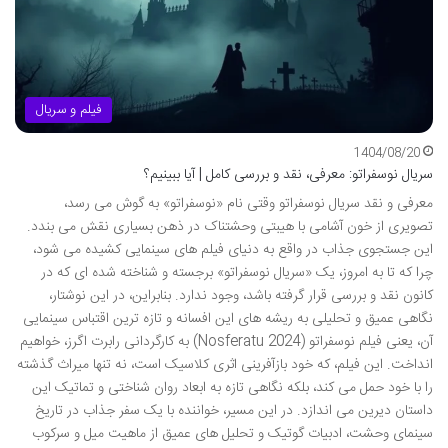
فیلم و سریال
1404/08/20
سریال نوسفراتو: معرفی، نقد و بررسی کامل | آیا ببینیم؟
معرفی و نقد سریال نوسفراتو وقتی نام «نوسفراتو» به گوش می رسد،
تصویری از خون آشامی با هیبتی وحشتناک در ذهن بسیاری نقش می بندد.
این جستجوی جذاب در واقع به دنیای فیلم های سینمایی کشیده می شود،
چرا که تا به امروز، یک «سریال نوسفراتو» برجسته و شناخته شده ای که در
کانون نقد و بررسی قرار گرفته باشد، وجود ندارد. بنابراین، در این نوشتار،
نگاهی عمیق و تحلیلی به ریشه های این افسانه و تازه ترین اقتباس سینمایی
آن، یعنی فیلم نوسفراتو (Nosferatu 2024) به کارگردانی رابرت اگرز، خواهیم
انداخت. این فیلم، که خود بازآفرینی اثری کلاسیک است، نه تنها میراث گذشته
را با خود حمل می کند، بلکه نگاهی تازه به ابعاد روان شناختی و تماتیک این
داستان دیرین می اندازد. در این مسیر، خواننده با یک سفر جذاب در تاریخ
سینمای وحشت، ادبیات گوتیک و تحلیل های عمیق از ماهیت میل و سرکوب