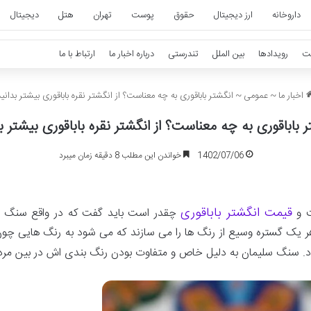
داروخانه
ارز دیجیتال
حقوق
پوست
تهران
هتل
دیجیتال
ت
رویدادها
بین الملل
تندرستی
درباره اخبار ما
ارتباط با ما
اخبار ما
~
عمومی
~
انگشتر باباقوری به چه معناست؟ از انگشتر نقره باباقوری بیشتر بدانید
ر باباقوری به چه معناست؟ از انگشتر نقره باباقوری بیشتر ب
1402/07/06
خواندن این مطلب 8 دقیقه زمان میبرد
قیمت انگشتر باباقوری
ت و
چقدر است باید گفت که در واقع سنگ س
هر یک گستره وسیع از رنگ ها را می سازند که می شود به رنگ هایی چون 
. سنگ سلیمان به دلیل خاص و متفاوت بودن رنگ بندی اش در بین مردم ط