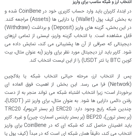
انتخاب ارز و شبکه مناسب برای واریز
در ابتدا، کاربران باید وارد حساب کاربری خود در CoinBene شده و
به بخش کیف پول (Wallet) یا دارایی ها (Assets) مراجعه کنند.
در این بخش، گزینه های واریز (Deposit) و برداشت (Withdraw)
قابل مشاهده است. با انتخاب گزینه واریز، لیستی از تمامی ارزهای
دیجیتالی که صرافی از آن ها پشتیبانی می کند، نمایش داده می
شود. کاربر باید ارز دیجیتال مورد نظر برای واریز (به عنوان مثال، بیت
کوین BTC یا تتر USDT) را از این لیست انتخاب کند.
پس از انتخاب ارز، مرحله حیاتی انتخاب شبکه یا بلاکچین
(Network) فرا می رسد. این بخش از اهمیت فوق العاده ای
برخوردار است؛ زیرا انتخاب اشتباه شبکه می تواند منجر به از دست
رفتن دائمی دارایی ها شود. به عنوان مثال، برای واریز تتر (USDT)،
چندین شبکه رایج وجود دارد: ERC20 (بر بستر اتریوم)، TRC20
(بر بستر ترون)، BEP20 (بر بستر بایننس اسمارت چین) و غیره. کاربر
باید اطمینان حاصل کند که شبکه ای که در CoinBene برای واریز
انتخاب می کند، دقیقاً همان شبکه ای است که در مبدأ (کیف پول یا