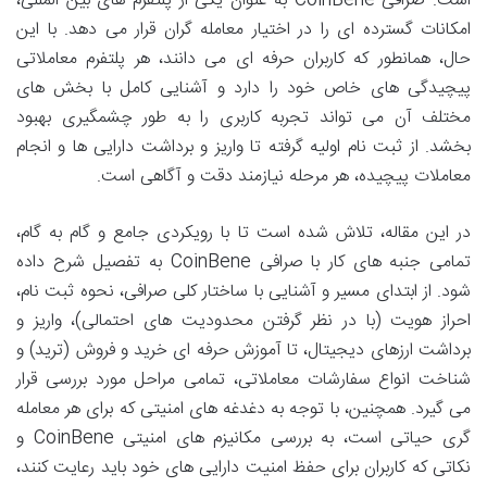
است. صرافی CoinBene به عنوان یکی از پلتفرم های بین المللی،
امکانات گسترده ای را در اختیار معامله گران قرار می دهد. با این
حال، همانطور که کاربران حرفه ای می دانند، هر پلتفرم معاملاتی
پیچیدگی های خاص خود را دارد و آشنایی کامل با بخش های
مختلف آن می تواند تجربه کاربری را به طور چشمگیری بهبود
بخشد. از ثبت نام اولیه گرفته تا واریز و برداشت دارایی ها و انجام
معاملات پیچیده، هر مرحله نیازمند دقت و آگاهی است.
در این مقاله، تلاش شده است تا با رویکردی جامع و گام به گام،
تمامی جنبه های کار با صرافی CoinBene به تفصیل شرح داده
شود. از ابتدای مسیر و آشنایی با ساختار کلی صرافی، نحوه ثبت نام،
احراز هویت (با در نظر گرفتن محدودیت های احتمالی)، واریز و
برداشت ارزهای دیجیتال، تا آموزش حرفه ای خرید و فروش (ترید) و
شناخت انواع سفارشات معاملاتی، تمامی مراحل مورد بررسی قرار
می گیرد. همچنین، با توجه به دغدغه های امنیتی که برای هر معامله
گری حیاتی است، به بررسی مکانیزم های امنیتی CoinBene و
نکاتی که کاربران برای حفظ امنیت دارایی های خود باید رعایت کنند،