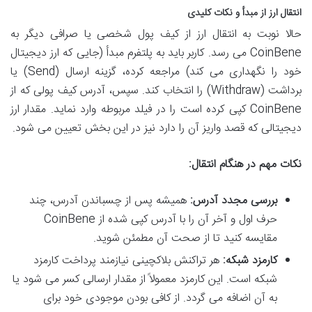
انتقال ارز از مبدأ و نکات کلیدی
حالا نوبت به انتقال ارز از کیف پول شخصی یا صرافی دیگر به
CoinBene می رسد. کاربر باید به پلتفرم مبدأ (جایی که ارز دیجیتال
خود را نگهداری می کند) مراجعه کرده، گزینه ارسال (Send) یا
برداشت (Withdraw) را انتخاب کند. سپس، آدرس کیف پولی که از
CoinBene کپی کرده است را در فیلد مربوطه وارد نماید. مقدار ارز
دیجیتالی که قصد واریز آن را دارد نیز در این بخش تعیین می شود.
نکات مهم در هنگام انتقال:
بررسی مجدد آدرس:
همیشه پس از چسباندن آدرس، چند
حرف اول و آخر آن را با آدرس کپی شده از CoinBene
مقایسه کنید تا از صحت آن مطمئن شوید.
کارمزد شبکه:
هر تراکنش بلاکچینی نیازمند پرداخت کارمزد
شبکه است. این کارمزد معمولاً از مقدار ارسالی کسر می شود یا
به آن اضافه می گردد. از کافی بودن موجودی خود برای