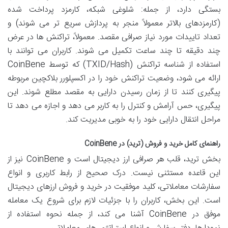
بستگی دارد، از جمله: شلوغی شبکه، کارمزد پرداخت شده
(کارمزدهای بالاتر معمولاً منجر به پردازش سریع تر می شوند) و
تعداد تاییدات مورد نیاز صرافی مقصد. معمولاً، تراکنش ها در عرض
چند دقیقه تا چند ساعت تکمیل می شوند. کاربران می توانند با
استفاده از شناسه تراکنش (TXID/Hash) که توسط CoinBene
ارائه می شود، وضعیت تراکنش خود را در اکسپلورر بلاکچین مربوطه
پیگیری کنند تا از زمان رسیدن دارایی به مقصد مطلع شوند. این
پیگیری، حس آرامش و کنترل را به کاربر می دهد و اجازه می دهد تا
مراحل انتقال دارایی خود را به خوبی مدیریت کند.
راهنمای کامل خرید و فروش (ترید) در CoinBene
بخش ترید، قلب هر صرافی ارز دیجیتال است و CoinBene نیز از
این قاعده مستثنی نیست. درک صحیح از رابط کاربری و انواع
سفارشات معاملاتی، کلید موفقیت در خرید و فروش ارزهای دیجیتال
است. این بخش، کاربران را با جزئیات لازم برای شروع یک معامله
موفق در CoinBene آشنا می کند، از جمله نحوه استفاده از