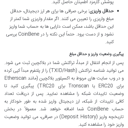
پوشش کارمزد اطمینان حاصل کنید.
حداقل واریزی:
برخی صرافی ها برای هر ارز دیجیتال، حداقل
مبلغ واریزی را تعیین می کنند. اگر مقدار واریزی شما کمتر از
این حداقل باشد، ممکن است دارایی ها به حساب شما واریز
نشود و از دست برود. حتماً این نکته را در CoinBene بررسی
کنید.
پیگیری وضعیت واریز و حداقل مبلغ
پس از انجام انتقال از مبدأ، تراکنش شما در بلاکچین ثبت می شود.
می توانید شناسه تراکنش (TXID/Hash) را از پلتفرم مبدأ کپی کرده
و در وب سایت های مربوط به اکسپلورر بلاکچین (مانند Etherscan
برای ERC20 یا Tronscan برای TRC20) پیگیری کنید تا
وضعیت تاییدات شبکه را مشاهده نمایید. پس از دریافت تعداد
کافی تاییدات از شبکه، ارز دیجیتال واریز شده به طور خودکار به
حساب CoinBene شما اضافه خواهد شد. معمولاً در بخش
تاریخچه واریز (Deposit History) در صرافی، می توانید وضعیت
واریز خود را مشاهده کنید.