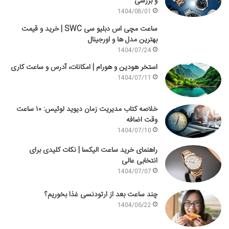
و بررسی
1404/08/01
ساعت مچی اس دبلیو سی SWC | خرید و قیمت
بهترین مدل ها و اورجینال
1404/07/24
استخر هودین و هورام | امکانات، آدرس و ساعت کاری
1404/07/11
خلاصه کتاب مدیریت زمان دیوید لوئیس: ۱۰ ساعت
وقت اضافه
1404/07/10
راهنمای خرید ساعت الیکسا | نکات کلیدی برای
انتخابی عالی
1404/07/07
چند ساعت بعد از ارتودنسی غذا بخوریم؟
1404/06/22