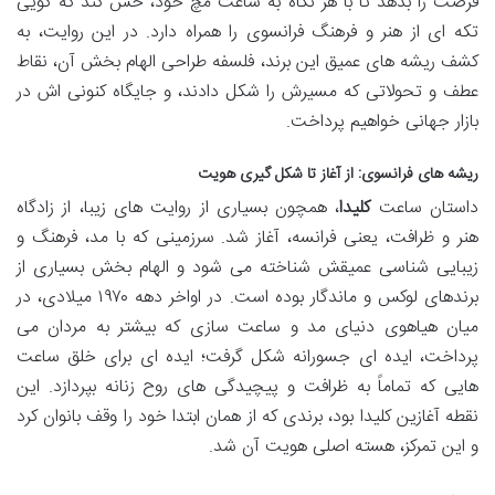
فرصت را بدهد تا با هر نگاه به ساعت مچ خود، حس کند که گویی
تکه ای از هنر و فرهنگ فرانسوی را همراه دارد. در این روایت، به
کشف ریشه های عمیق این برند، فلسفه طراحی الهام بخش آن، نقاط
عطف و تحولاتی که مسیرش را شکل دادند، و جایگاه کنونی اش در
بازار جهانی خواهیم پرداخت.
ریشه های فرانسوی: از آغاز تا شکل گیری هویت
داستان ساعت
کلیدا
، همچون بسیاری از روایت های زیبا، از زادگاه
هنر و ظرافت، یعنی فرانسه، آغاز شد. سرزمینی که با مد، فرهنگ و
زیبایی شناسی عمیقش شناخته می شود و الهام بخش بسیاری از
برندهای لوکس و ماندگار بوده است. در اواخر دهه ۱۹۷۰ میلادی، در
میان هیاهوی دنیای مد و ساعت سازی که بیشتر به مردان می
پرداخت، ایده ای جسورانه شکل گرفت؛ ایده ای برای خلق ساعت
هایی که تماماً به ظرافت و پیچیدگی های روح زنانه بپردازد. این
نقطه آغازین کلیدا بود، برندی که از همان ابتدا خود را وقف بانوان کرد
و این تمرکز، هسته اصلی هویت آن شد.