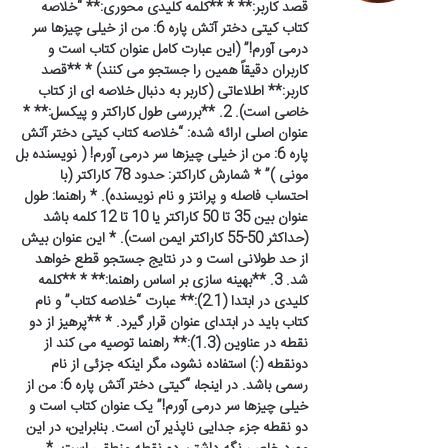
قصد کاربر:** * **کلمه کلیدی محوری:** “خلاصه
کتاب کیتی دختر آتش پاره 6: من از خیلی چیزها سر
درمی آورم!” (این عبارت کامل عنوان کتاب است و
کاربران دقیقاً همین را جستجو می کنند) * **قصد
کاربر:** اطلاعاتی (کاربر به دنبال خلاصه ای از کتاب
خاصی است). 2. **بررسی طول کاراکتر و پیکسل:** *
عنوان اصلی ارائه شده: “خلاصه کتاب کیتی دختر آتش
پاره 6: من از خیلی چیزها سر درمی آورم! ( نویسنده بل
مونی )” * شمارش کاراکتر: حدود 78 کاراکتر (با
احتساب فاصله و پرانتز و نام نویسنده). * راهنما: طول
عنوان بین 35 تا 50 کاراکتر یا 10 تا 12 کلمه باشد
(حداکثر 50-55 کاراکتر ایمن است). * این عنوان بیش
از حد طولانی است و در نتایج جستجو قطع خواهد
شد. 3. **بهینه سازی بر اساس راهنما:** * **کلمه
کلیدی در ابتدا (2.1):** عبارت “خلاصه کتاب” و نام
کتاب باید در ابتدای عنوان قرار گیرد. * **پرهیز از دو
نقطه در عناوین (1.3):** راهنما توصیه می کند از
دونقطه (:) استفاده نشود، مگر اینکه جزئی از نام
رسمی باشد. در اینجا، “کیتی دختر آتش پاره 6: من از
خیلی چیزها سر درمی آورم!” یک عنوان کتاب است و
دو نقطه جزء جدایی ناپذیر آن است. بنابراین، در این