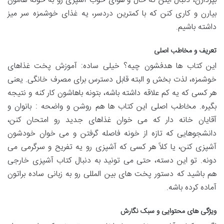
بپردازن، دنبال اینن که حال و هوای خوب آشپزی رو به خونه هامون
بیارن و کاری کنن که با کمترین دردسر، یه غذای خوشمزه سر میز
داشته باشیم.
تعریف و مخاطب اصلی
این کتاب ها هدفشون چیه؟ خیلی ساده: آموزش پخت غذاهای
خوشمزه، لذت بخش و البته قابل دسترس برای مصرف خانگی. یعنی
هر کسی که یه کم علاقه داشته باشه، بتونه باهاشون کار کنه و نتیجه
بگیره. مخاطب اصلی این کتاب ها هم روشن و واضحه : بانوان و
آقایان خانه دار که می خوان غذاهای جدید رو امتحان کنن،
دانشجوهایی که تازه از خونه فاصله گرفتن و می خوان خودشون
آشپزی کنن، یا کلاً هر کسی که آشپزی رو یه تفریح و سرگرمی می
دونه. تو این دسته، حتی می تونید به دنبال کتاب آشپزی خارجی
هم باشید که دستور پخت های بین المللی رو به زبانی ساده براتون
آماده کرده باشه.
ویژگی های محتوایی و سبک نگارش