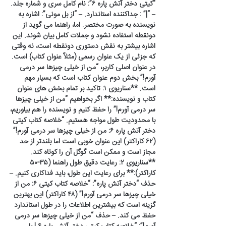
“کیتی دختر آتش پاره ۶”: نام کامل سری و شماره جلد.
– “|” : جداکننده استاندارد. – “از بل مونی”: اشاره به
نویسنده به صورت مختصر. اما، راهنما می گوید از
دونقطه استفاده نشود و جملات کامل بیان شوند. این
اشاره بیشتر به نقش دستوری دونقطه است، نه وقتی
که جزئی از یک عنوان رسمی (مثلاً عنوان کتاب) است.
در عنوان اصلی کاربر، “من از خیلی چیزها سر درمی
آورم!” بخش دوم عنوان کتاب است که بسیار مهم
است. **سناریوی ۱: تاکید بر تمام بخش های عنوان
کتاب و نویسنده:** اگر بخواهیم “من از خیلی چیزها
سر درمی آورم!” را حفظ کنیم و نویسنده را هم بیاوریم،
با محدودیت طول مواجه هستیم. “خلاصه کتاب کیتی
دختر آتش پاره ۶: من از خیلی چیزها سر درمی آورم!”
(۶۲ کاراکتر) این عنوان خوبی است اما بلندتر از حد
مجاز است و ممکن است گوگل آن را کوتاه کند.
**سناریوی ۲: رعایت دقیق طول راهنما (۳۵-۵۰
کاراکتر):** برای رعایت این طول، باید فداکاری کنیم. –
حذف “دختر آتش پاره”: “خلاصه کتاب کیتی ۶: من از
خیلی چیزها سر درمی آورم!” (۴۸ کاراکتر) این بهترین
گزینه است که بیشترین اطلاعات را در طول استاندارد
حفظ می کند. – حذف “من از خیلی چیزها سر درمی