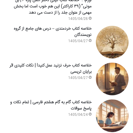
آورم!”: “خلاصه کتاب کیتی دختر آتش پاره ۶ | بل
مونی” (۳۹ کاراکتر) این هم خوب است اما بخش
مهمی از عنوان جلد را از دست می دهد
1405/04/28
خلاصه کتاب خردمندی – درس های جامع از گروه
نویسندگان
1405/04/27
خلاصه کتاب حرف نزنید عمل کنید! | نکات کلیدی اثر
برایان تریسی
1405/04/27
خلاصه کتاب گام به گام هشتم فارسی | تمام نکات و
پاسخ سوالات
1405/04/24