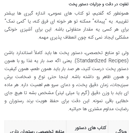
تفاوت در دقت و جزئیات دستور پخت
همونطور که گفتیم، تو کتاب های عمومی، اندازه گیری ها بیشتر
تقریبیه. یه “پیمانه” ممکنه تو هر خونه ای فرق کنه، یا “کمی نمک”
برای هر کسی یه مقدار متفاوتی باشه. این برای آشپزی خونگی
مشکلی ایجاد نمی کنه چون انعطاف پذیری مهمه.
ولی تو منابع تخصصی، دستور پخت ها باید کاملاً استاندارد باشن
(Standardized Recipes). یعنی اگه صد بار یه غذا رو با همون
دستور پخت درست کنید، هر صد بار باید همون طعم، همون کیفیت
و همون ظاهر رو داشته باشه. اینجا حتی نوع و ضخامت برش
سبزیجات، زمان دقیق پخت، و دمای سرو هم اهمیت داره. هر ماده
ای باید با وزن دقیق (گرم یا میلی لیتر) مشخص بشه تا هیچ جای
خطایی باقی نمونه. این دقت برای حفظ هویت برند رستوران و
رضایت مداوم مشتری ها حیاتیه.
کتاب های دستور
ویژگی
منابع تخصصی رستوران داری