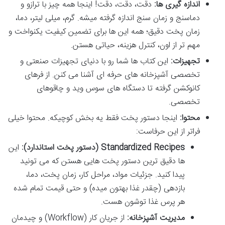
اندازه گیری ها:
دقت، دقت، دقت! اینجا همه چیز با ترازو و
دماسنج و زمان سنج اندازه گرفته میشه. گرم، میلی لیتر، دما،
زمان پخت دقیق؛ همه این ها برای تضمین کیفیت یکنواخت و
مهم تر از اون، کنترل هزینه، حیاتی هستن.
تجهیزات:
این کتاب ها شما رو با دنیای تجهیزات صنعتی و
تخصصی آشپزخانه های حرفه ای آشنا می کنن. از فرهای
کانوکشن گرفته تا دستگاه های سوس وید و چاقوهای
تخصصی.
محتوا:
اینجا دستور پخت فقط یه بخش کوچیکه. محتوا خیلی
فراتر از این حرفاست:
Standardized Recipes (دستور پخت استاندارد):
این
ها دقیق ترین دستور پخت هایی هستن که می تونید
پیدا کنید. جزئیات مواد، مراحل کار، زمان پخت، دما،
بازدهی (چقدر غذا بهتون میده) و حتی قیمت تمام شده
هر پرس غذا توشون هست.
مدیریت آشپزخانه:
از جریان کار (Workflow) و چیدمان