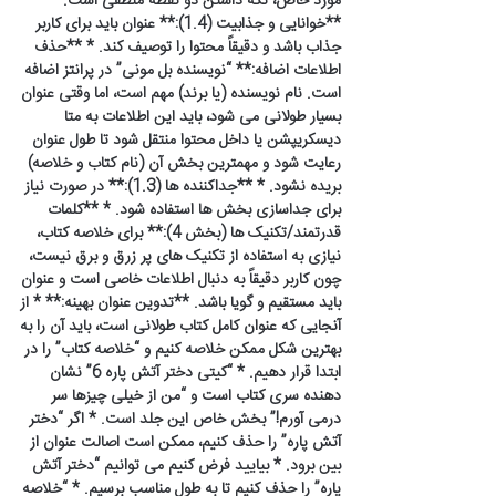
مورد خاص، نگه داشتن دو نقطه منطقی است. *
**خوانایی و جذابیت (1.4):** عنوان باید برای کاربر
جذاب باشد و دقیقاً محتوا را توصیف کند. * **حذف
اطلاعات اضافه:** “نویسنده بل مونی” در پرانتز اضافه
است. نام نویسنده (یا برند) مهم است، اما وقتی عنوان
بسیار طولانی می شود، باید این اطلاعات به متا
دیسکریپشن یا داخل محتوا منتقل شود تا طول عنوان
رعایت شود و مهمترین بخش آن (نام کتاب و خلاصه)
بریده نشود. * **جداکننده ها (1.3):** در صورت نیاز
برای جداسازی بخش ها استفاده شود. * **کلمات
قدرتمند/تکنیک ها (بخش 4):** برای خلاصه کتاب،
نیازی به استفاده از تکنیک های پر زرق و برق نیست،
چون کاربر دقیقاً به دنبال اطلاعات خاصی است و عنوان
باید مستقیم و گویا باشد. **تدوین عنوان بهینه:** * از
آنجایی که عنوان کامل کتاب طولانی است، باید آن را به
بهترین شکل ممکن خلاصه کنیم و “خلاصه کتاب” را در
ابتدا قرار دهیم. * “کیتی دختر آتش پاره 6” نشان
دهنده سری کتاب است و “من از خیلی چیزها سر
درمی آورم!” بخش خاص این جلد است. * اگر “دختر
آتش پاره” را حذف کنیم، ممکن است اصالت عنوان از
بین برود. * بیایید فرض کنیم می توانیم “دختر آتش
پاره” را حذف کنیم تا به طول مناسب برسیم. * “خلاصه