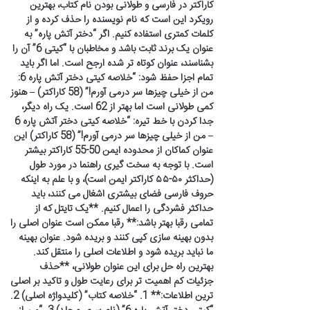
کاراکتر در فارسی و طولانی بودن نام کتاب، بهترین
رویکرد این است که نام نویسنده را حذف کرده و از
کلمات کمتری استفاده کنیم. اگر “دختر آتش پاره” به
عنوان یک برند ثابت باشد و مخاطبان با “کیتی 6” آن را
بشناسند، عنوان کوتاه تر شده ارجح است. اما اگر باید
تمام اجزا حفظ شود: “خلاصه کیتی دختر آتش پاره 6:
من از خیلی چیزها سر درمی آورم!” (58 کاراکتر) – هنوز
کمی طولانی است اما بهتر از 62 است. یک راه دیگر،
جدا کردن با خط تیره: “خلاصه کیتی دختر آتش پاره 6
– من از خیلی چیزها سر درمی آورم!” (58 کاراکتر) این
عنوان کماکان از محدوده ایمن 50-55 کاراکتر بیشتر
است. با توجه به سخت گیری راهنما در مورد طول
(حداکثر ۵۰-۵۵ کاراکتر ایمن است)، و با علم به اینکه
حروف فارسی فضای بیشتری اشغال می کنند، باید
حداکثر فشردگی را اعمال کنیم. **یک تایتل که از
تمامی رقبا بهتر باشد:** رقبا ممکن است عنوان اصلی را
بدون بهینه سازی کپی کنند و بریده شود. عنوان بهینه
ما نباید بریده شود و اطلاعات اصلی را منتقل کند.
بهترین راه حل برای این عنوان طولانی، **حذف
جزئیات کم اهمیت تر برای رعایت طول و تاکید بر اصلی
ترین اطلاعات:** 1. “خلاصه کتاب” (کلیدواژه اصلی) 2.