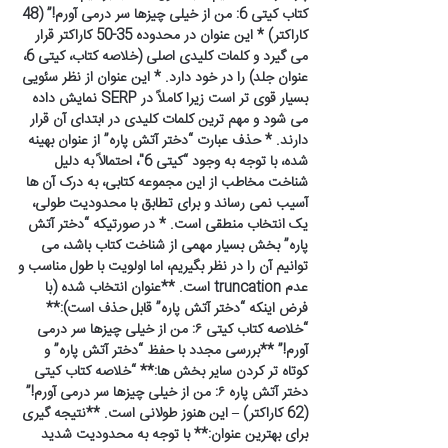
کتاب کیتی 6: من از خیلی چیزها سر درمی آورم!” (48
کاراکتر) * این عنوان در محدوده 35-50 کاراکتر قرار
می گیرد و کلمات کلیدی اصلی (خلاصه کتاب، کیتی 6،
عنوان جلد) را در خود دارد. * این عنوان از نظر سئویی
بسیار قوی تر است زیرا کاملاً در SERP نمایش داده
می شود و مهم ترین کلمات کلیدی در ابتدای آن قرار
دارند. * حذف عبارت “دختر آتش پاره” از عنوان بهینه
شده، با توجه به وجود “کیتی 6″، احتمالاً به دلیل
شناخت مخاطب از این مجموعه کتابی، به درک آن ها
آسیب نمی رساند و برای تطابق با محدودیت طولی،
یک انتخاب منطقی است. * در صورتیکه “دختر آتش
پاره” بخش بسیار مهمی از شناخت کتاب باشد، می
توانیم آن را در نظر بگیریم، اما اولویت با طول مناسب و
عدم truncation است. **عنوان انتخاب شده (با
فرض اینکه “دختر آتش پاره” قابل حذف است):**
“خلاصه کتاب کیتی ۶: من از خیلی چیزها سر درمی
آورم!” **بررسی مجدد با حفظ “دختر آتش پاره” و
کوتاه تر کردن سایر بخش ها:** “خلاصه کتاب کیتی
دختر آتش پاره ۶: من از خیلی چیزها سر درمی آورم!”
(62 کاراکتر) – این هنوز طولانی است. **نتیجه گیری
برای بهترین عنوان:** با توجه به محدودیت شدید