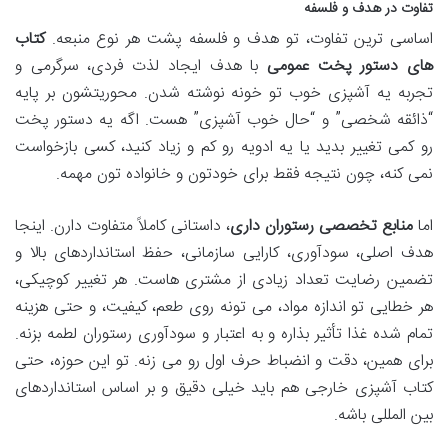
تفاوت در هدف و فلسفه
اساسی ترین تفاوت، تو هدف و فلسفه پشت هر نوع منبعه.
کتاب
های دستور پخت عمومی
با هدف ایجاد لذت فردی، سرگرمی و
تجربه یه آشپزی خوب تو خونه نوشته شدن. محوریتشون بر پایه
“ذائقه شخصی” و “حال خوب آشپزی” هست. اگه یه دستور پخت
رو کمی تغییر بدید یا یه ادویه رو کم و زیاد کنید، کسی بازخواست
نمی کنه، چون نتیجه فقط برای خودتون و خانواده تون مهمه.
اما
منابع تخصصی رستوران داری
، داستانی کاملاً متفاوت دارن. اینجا
هدف اصلی، سودآوری، کارایی سازمانی، حفظ استانداردهای بالا و
تضمین رضایت تعداد زیادی از مشتری هاست. هر تغییر کوچیکی،
هر خطایی تو اندازه مواد، می تونه روی طعم، کیفیت، و حتی هزینه
تمام شده غذا تأثیر بذاره و به اعتبار و سودآوری رستوران لطمه بزنه.
برای همین، دقت و انضباط حرف اول رو می زنه. تو این حوزه، حتی
کتاب آشپزی خارجی هم باید خیلی دقیق و بر اساس استانداردهای
بین المللی باشه.