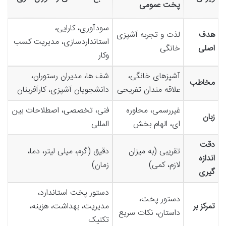
پخت عمومی
سودآوری، کارایی،
هدف
لذت و تجربه آشپزی
استانداردسازی، مدیریت کسب
اصلی
خانگی
وکار
آشپزهای خانگی،
شف ها، مدیران رستوران،
مخاطب
علاقه مندان تفریحی
دانشجویان آشپزی، کارآفرینان
غیررسمی، محاوره
فنی، تخصصی، اصطلاحات بین
زبان
ای، الهام بخش
المللی
دقت
تقریبی (به میزان
دقیق (گرم، میلی لیتر، دما،
اندازه
لازم، کمی)
زمان)
گیری
دستور پخت استاندارد،
دستور پخت،
تمرکز بر
مدیریت، بهداشت، هزینه،
داستان، نکات سریع
تکنیک