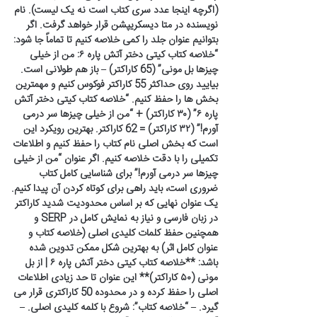
(اگرچه اینجا عدد سری کتاب است نه یک لیست). نام
نویسنده در متا دیسکریپشن قرار خواهد گرفت. اگر
بتوانیم عنوان جلد را کمی خلاصه کنیم تا تماماً جا شود:
“خلاصه کتاب کیتی دختر آتش پاره ۶: من از خیلی
چیزها بل مونی” (65 کاراکتر) – باز هم طولانی است.
بیایید روی حداکثر 55 کاراکتر فوکوس کنیم و مهمترین
بخش ها را حفظ کنیم. “خلاصه کتاب کیتی دختر آتش
پاره ۶” (۳۰ کاراکتر) + “من از خیلی چیزها سر درمی
آورم!” (۳۲ کاراکتر) = 62 کاراکتر. بهترین رویکرد این
است که بخش اصلی نام کتاب را حفظ کنیم و اطلاعات
تکمیلی را با دقت خلاصه کنیم. اگر عنوان “من از خیلی
چیزها سر درمی آورم!” برای شناسایی کامل کتاب
ضروری است، باید راهی برای کوتاه کردن آن پیدا کنیم.
یک عنوان نهایی که بر اساس محدودیت شدید کاراکتر
در زبان فارسی و نیاز به نمایش کامل در SERP و
همچنین حفظ کلمات کلیدی اصلی (خلاصه کتاب و
عنوان کامل اثر) به بهترین شکل ممکن تدوین شده
باشد: **خلاصه کتاب کیتی دختر آتش پاره ۶ | از بل
مونی (۵۰ کاراکتر)** این عنوان تا حد زیادی اطلاعات
اصلی را حفظ کرده و در محدوده 50 کاراکتری قرار می
گیرد. – “خلاصه کتاب”: شروع با کلمه کلیدی اصلی. –