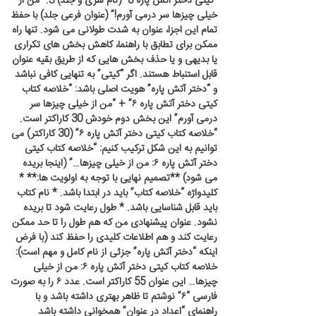
“کیتی دختر آتش پاره 6” (نام سری و جلد) 3. “من از
خیلی چیزها سر درمی آورم!” (عنوان فرعی جلد) با حفظ
تمام این اجزا، عنوان به شدت طولانی می شود. تنها راه
ممکن برای تطابق با راهنما، کاهش بخش های تکراری
یا بدیهی و یا حذف بخش هایی که از طریق بقیه عنوان
قابل استنباط هستند. اگر “کیتی” به تنهایی کافی نباشد
و “دختر آتش پاره” هویت اصلی باشد: “خلاصه کتاب
کیتی دختر آتش پاره ۶” + “من از خیلی چیزها سر
درمی آورم” این بخش دوم خودش 30 کاراکتر است.
“خلاصه کتاب کیتی دختر آتش پاره ۶” (30 کاراکتر) می
توانیم به این شکل ترکیب کنیم: “خلاصه کتاب کیتی
دختر آتش پاره ۶: من از خیلی چیزها…” (اینجا بریده
می شود) **تصمیم نهایی با توجه به اولویت ها:** *
کلیدواژه “خلاصه کتاب” باید در ابتدا باشد. * نام کتاب
باید قابل شناسایی باشد. * طول رعایت شود تا بریده
نشود. عنوان پیشنهادی من که هم طول را تا حد ممکن
رعایت کند و هم اطلاعات کلیدی را حفظ کند (با فرض
اینکه “دختر آتش پاره” جزئی از نام کامل و مهم است):
خلاصه کتاب کیتی دختر آتش پاره ۶: من از خیلی
چیزها… این عنوان 55 کاراکتر است. عدد ۶ را به صورت
فارسی “۶” نوشتم تا ظاهر بهتری داشته باشد و با
راهنمای “اعداد در عنوان” همخوانی داشته باشد