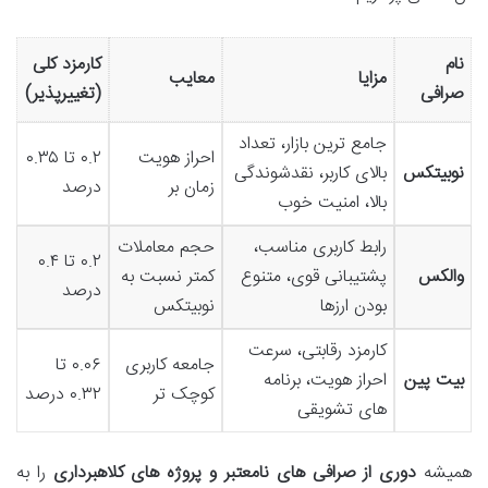
نام
کارمزد کلی
مزایا
معایب
صرافی
(تغییرپذیر)
جامع ترین بازار، تعداد
احراز هویت
۰.۲ تا ۰.۳۵
نوبیتکس
بالای کاربر، نقدشوندگی
زمان بر
درصد
بالا، امنیت خوب
رابط کاربری مناسب،
حجم معاملات
۰.۲ تا ۰.۴
والکس
پشتیبانی قوی، متنوع
کمتر نسبت به
درصد
بودن ارزها
نوبیتکس
کارمزد رقابتی، سرعت
جامعه کاربری
۰.۰۶ تا
بیت پین
احراز هویت، برنامه
کوچک تر
۰.۳۲ درصد
های تشویقی
همیشه
دوری از صرافی های نامعتبر و پروژه های کلاهبرداری
را به