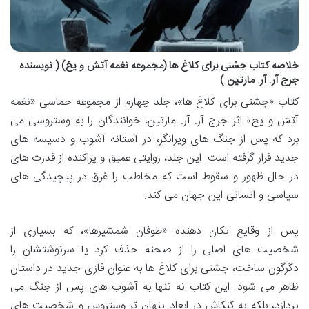
خلاصه کتاب جشنی برای کلاغ ها (مجموعه نغمه آتش و یخ) ( نویسنده
جرج آر. آر. مارتین )
کتاب «جشنی برای کلاغ ها»، جلد چهارم از مجموعه حماسی «نغمه
آتش و یخ» اثر جرج آر. آر. مارتین، خوانندگان را به وستروسی می
برد که پس از جنگ های ویرانگر، در آستانه آشوب و دسیسه های
جدید قرار گرفته است. این جلد، روایتی عمیق و پراکنده از قدرت های
در حال ظهور و سقوط است که مخاطب را غرق در پیچیدگی های
سیاسی و انسانی این جهان می کند.
پس از وقایع تکان دهنده «طوفان شمشیرها»، که بسیاری از
شخصیت های اصلی را از صحنه حذف کرد یا سرنوشتشان را
دگرگون ساخت، جشنی برای کلاغ ها به عنوان فازی جدید در داستان
ظاهر می شود. این کتاب نه تنها به آشوب های پس از جنگ می
پردازد، بلکه به کنکاش در ابعاد پنهان تر وستروس و شخصیت های