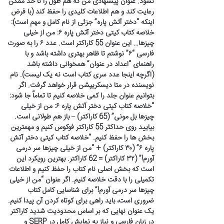
نشود. عنوان پیشنهادی من که هم طول را تا حد ممکن
رعایت کند و هم اطلاعات کلیدی را حفظ کند (با فرض
اینکه “دختر آتش پاره” جزئی از نام کامل و مهم است):
خلاصه کتاب کیتی دختر آتش پاره ۶: من از خیلی
چیزها… این عنوان 55 کاراکتر است. عدد ۶ را به صورت
فارسی “۶” نوشتم تا ظاهر بهتری داشته باشد و با
راهنمای “اعداد در عنوان” همخوانی داشته باشد
(اگرچه اینجا عدد سری کتاب است نه یک لیست). نام
نویسنده در متا دیسکریپشن قرار خواهد گرفت. اگر
بتوانیم عنوان جلد را کمی خلاصه کنیم تا تماماً جا شود:
“خلاصه کتاب کیتی دختر آتش پاره ۶: من از خیلی
چیزها بل مونی” (65 کاراکتر) – باز هم طولانی است.
بیایید روی حداکثر 55 کاراکتر فوکوس کنیم و مهمترین
بخش ها را حفظ کنیم. “خلاصه کتاب کیتی دختر آتش
پاره ۶” (۳۰ کاراکتر) + “من از خیلی چیزها سر درمی
آورم!” (۳۲ کاراکتر) = 62 کاراکتر. بهترین رویکرد این
است که بخش اصلی نام کتاب را حفظ کنیم و اطلاعات
تکمیلی را با دقت خلاصه کنیم. اگر عنوان “من از خیلی
چیزها سر درمی آورم!” برای شناسایی کامل کتاب
ضروری است، باید راهی برای کوتاه کردن آن پیدا کنیم.
یک عنوان نهایی که بر اساس محدودیت شدید کاراکتر
در زبان فارسی و نیاز به نمایش کامل در SERP و