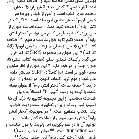
بهترین شکل ممکن خلاصه کنیم و “خلاصه کتاب” را در
ابتدا قرار دهیم. * “کیتی دختر آتش پاره 6” نشان
دهنده سری کتاب است و “من از خیلی چیزها سر
درمی آورم!” بخش خاص این جلد است. * اگر “دختر
آتش پاره” را حذف کنیم، ممکن است اصالت عنوان از
بین برود. * بیایید فرض کنیم می توانیم “دختر آتش
پاره” را حذف کنیم تا به طول مناسب برسیم. * “خلاصه
کتاب کیتی 6: من از خیلی چیزها سر درمی آورم!” (48
کاراکتر) * این عنوان در محدوده 35-50 کاراکتر قرار
می گیرد و کلمات کلیدی اصلی (خلاصه کتاب، کیتی 6،
عنوان جلد) را در خود دارد. * این عنوان از نظر سئویی
بسیار قوی تر است زیرا کاملاً در SERP نمایش داده
می شود و مهم ترین کلمات کلیدی در ابتدای آن قرار
دارند. * حذف عبارت “دختر آتش پاره” از عنوان بهینه
شده، با توجه به وجود “کیتی 6″، احتمالاً به دلیل
شناخت مخاطب از این مجموعه کتابی، به درک آن ها
آسیب نمی رساند و برای تطابق با محدودیت طولی،
یک انتخاب منطقی است. * در صورتیکه “دختر آتش
پاره” بخش بسیار مهمی از شناخت کتاب باشد، می
توانیم آن را در نظر بگیریم، اما اولویت با طول مناسب و
عدم truncation است. **عنوان انتخاب شده (با
فرض اینکه “دختر آتش پاره” قابل حذف است):**