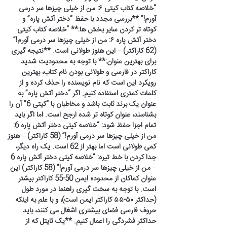
“خلاصه کتاب کیتی ۶: من از خیلی چیزها سر درمی
آورم!” **بررسی مجدد با حفظ “دختر آتش پاره” و
کوتاه تر کردن سایر بخش ها:** “خلاصه کتاب کیتی
دختر آتش پاره ۶: من از خیلی چیزها سر درمی آورم!”
(62 کاراکتر) – این هنوز طولانی است. **نتیجه گیری
برای بهترین عنوان:** با توجه به محدودیت شدید
کاراکتر در فارسی و طولانی بودن نام کتاب، بهترین
رویکرد این است که نام نویسنده را حذف کرده و از
کلمات کمتری استفاده کنیم. اگر “دختر آتش پاره” به
عنوان یک برند ثابت باشد و مخاطبان با “کیتی 6” آن را
بشناسند، عنوان کوتاه تر شده ارجح است. اما اگر باید
تمام اجزا حفظ شود: “خلاصه کیتی دختر آتش پاره 6:
من از خیلی چیزها سر درمی آورم!” (58 کاراکتر) – هنوز
کمی طولانی است اما بهتر از 62 است. یک راه دیگر،
جدا کردن با خط تیره: “خلاصه کیتی دختر آتش پاره 6
– من از خیلی چیزها سر درمی آورم!” (58 کاراکتر) این
عنوان کماکان از محدوده ایمن 50-55 کاراکتر بیشتر
است. با توجه به سخت گیری راهنما در مورد طول
(حداکثر ۵۰-۵۵ کاراکتر ایمن است)، و با علم به اینکه
حروف فارسی فضای بیشتری اشغال می کنند، باید
حداکثر فشردگی را اعمال کنیم. **یک تایتل که از