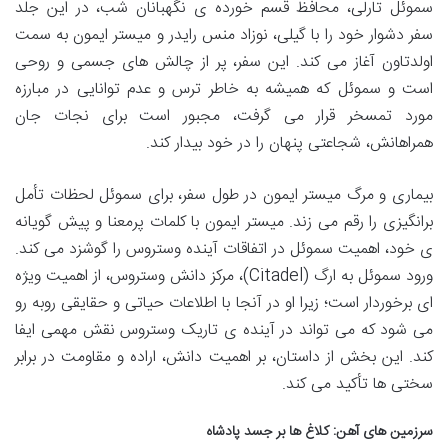
سموئل تارلی، محافظ قسم خورده ی نگهبانان شب، در این جلد
سفر دشوار خود را با گیلی، نوزاد منس رایدر و میستر ایمون به سمت
اولدتاون آغاز می کند. این سفر، پر از چالش های جسمی و روحی
است و سموئل که همیشه به خاطر ترس و عدم توانایی در مبارزه
مورد تمسخر قرار می گرفت، مجبور است برای نجات جان
همراهانش، شجاعتی پنهان را در خود بیدار کند.
بیماری و مرگ میستر ایمون در طول سفر، برای سموئل لحظات تأمل
برانگیزی را رقم می زند. میستر ایمون با کلمات پرمعنا و پیش گویانه
ی خود، اهمیت سموئل در اتفاقات آینده وستروس را گوشزد می کند.
ورود سموئل به ارگ (Citadel)، مرکز دانش وستروس، از اهمیت ویژه
ای برخوردار است؛ زیرا او در آنجا با اطلاعات حیاتی و حقایقی روبه رو
می شود که می تواند در آینده ی تاریک وستروس نقش مهمی ایفا
کند. این بخش از داستان، بر اهمیت دانش، اراده و مقاومت در برابر
سختی ها تأکید می کند.
سرزمین های آهن: کلاغ ها بر جسد پادشاه