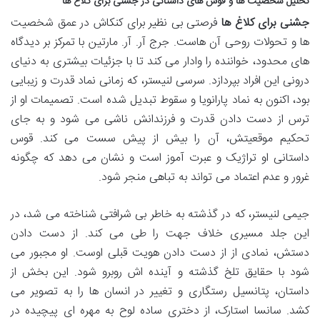
تحلیل شخصیت ها و قوس های داستانی در
جشنی برای کلاغ ها
جشنی برای کلاغ ها
فرصتی بی نظیر برای کنکاش در عمق شخصیت
ها و تحولات روحی آن هاست. جرج آر. آر. مارتین با تمرکز بر دیدگاه
های محدود، خواننده را وادار می کند تا با جزئیات بیشتری به دنیای
درونی این افراد بپردازد. سرسی لنیستر، که زمانی نماد قدرت و زیبایی
بود، اکنون به نماد پارانویا و سقوط تبدیل شده است. تصمیمات او از
ترس از دست دادن قدرت و فرزندانش ناشی می شود و به جای
تحکیم موقعیتش، آن را بیش از پیش سست می کند. قوس
داستانی او تراژیک و عبرت آموز است و نشان می دهد که چگونه
غرور و عدم اعتماد می تواند به تباهی منجر شود.
جیمی لنیستر، که در گذشته به خاطر بی شرافتی شناخته می شد، در
این جلد مسیری خلاف جهت را طی می کند. از دست دادن
دستش، نمادی از از دست دادن هویت قبلی اوست. او مجبور می
شود با حقایق تلخ گذشته و آینده اش روبرو شود. این بخش از
داستان، پتانسیل رستگاری و تغییر در انسان ها را به تصویر می
کشد. سانسا استارک، از دختری ساده لوح به مهره ای پیچیده در