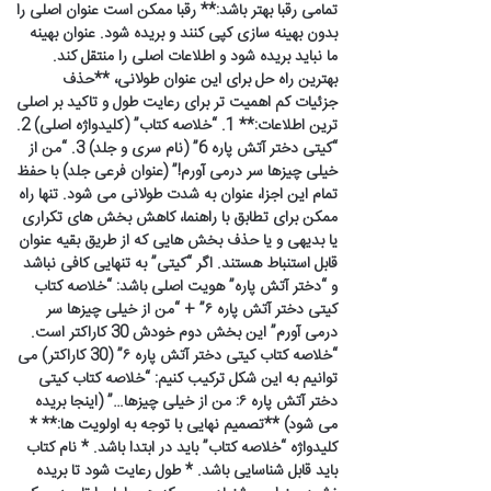
تمامی رقبا بهتر باشد:** رقبا ممکن است عنوان اصلی را
بدون بهینه سازی کپی کنند و بریده شود. عنوان بهینه
ما نباید بریده شود و اطلاعات اصلی را منتقل کند.
بهترین راه حل برای این عنوان طولانی، **حذف
جزئیات کم اهمیت تر برای رعایت طول و تاکید بر اصلی
ترین اطلاعات:** 1. “خلاصه کتاب” (کلیدواژه اصلی) 2.
“کیتی دختر آتش پاره 6” (نام سری و جلد) 3. “من از
خیلی چیزها سر درمی آورم!” (عنوان فرعی جلد) با حفظ
تمام این اجزا، عنوان به شدت طولانی می شود. تنها راه
ممکن برای تطابق با راهنما، کاهش بخش های تکراری
یا بدیهی و یا حذف بخش هایی که از طریق بقیه عنوان
قابل استنباط هستند. اگر “کیتی” به تنهایی کافی نباشد
و “دختر آتش پاره” هویت اصلی باشد: “خلاصه کتاب
کیتی دختر آتش پاره ۶” + “من از خیلی چیزها سر
درمی آورم” این بخش دوم خودش 30 کاراکتر است.
“خلاصه کتاب کیتی دختر آتش پاره ۶” (30 کاراکتر) می
توانیم به این شکل ترکیب کنیم: “خلاصه کتاب کیتی
دختر آتش پاره ۶: من از خیلی چیزها…” (اینجا بریده
می شود) **تصمیم نهایی با توجه به اولویت ها:** *
کلیدواژه “خلاصه کتاب” باید در ابتدا باشد. * نام کتاب
باید قابل شناسایی باشد. * طول رعایت شود تا بریده