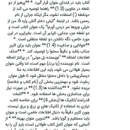
کتاب باید در ابتدای عنوان قرار گیرد. * **پرهیز از دو
نقطه در عناوین (1.3):** راهنما توصیه می کند از
دونقطه (:) استفاده نشود، مگر اینکه جزئی از نام
رسمی باشد. در اینجا، “کیتی دختر آتش پاره 6: من از
خیلی چیزها سر درمی آورم!” یک عنوان کتاب است و
دو نقطه جزء جدایی ناپذیر آن است. بنابراین، در این
مورد خاص، نگه داشتن دو نقطه منطقی است. *
**خوانایی و جذابیت (1.4):** عنوان باید برای کاربر
جذاب باشد و دقیقاً محتوا را توصیف کند. * **حذف
اطلاعات اضافه:** “نویسنده بل مونی” در پرانتز اضافه
است. نام نویسنده (یا برند) مهم است، اما وقتی عنوان
بسیار طولانی می شود، باید این اطلاعات به متا
دیسکریپشن یا داخل محتوا منتقل شود تا طول عنوان
رعایت شود و مهمترین بخش آن (نام کتاب و خلاصه)
بریده نشود. * **جداکننده ها (1.3):** در صورت نیاز
برای جداسازی بخش ها استفاده شود. * **کلمات
قدرتمند/تکنیک ها (بخش 4):** برای خلاصه کتاب،
نیازی به استفاده از تکنیک های پر زرق و برق نیست،
چون کاربر دقیقاً به دنبال اطلاعات خاصی است و عنوان
باید مستقیم و گویا باشد. **تدوین عنوان بهینه:** * از
آنجایی که عنوان کامل کتاب طولانی است، باید آن را به