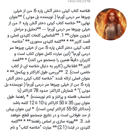
1405/04/29
ظلاصه کتاب کیتی دختر آتش پاره 6: من از خیلی
چیزها سر درمی آورم! ( نویسنده بل مونی ) **عنوان
نهایی:** خلاصه کتاب کیتی دختر آتش پاره ۶: من از
خیلی چیزها سر درمی آورم! — **تحلیل و مراحل
تدوین عنوان:** 1. **شناسایی کلمات کلیدی اصلی و
قصد کاربر:** * **کلمه کلیدی محوری:** “خلاصه
کتاب کیتی دختر آتش پاره 6: من از خیلی چیزها سر
درمی آورم!” (این عبارت کامل عنوان کتاب است و
کاربران دقیقاً همین را جستجو می کنند) * **قصد
کاربر:** اطلاعاتی (کاربر به دنبال خلاصه ای از کتاب
خاصی است). 2. **بررسی طول کاراکتر و پیکسل:** *
عنوان اصلی ارائه شده: “خلاصه کتاب کیتی دختر آتش
پاره 6: من از خیلی چیزها سر درمی آورم! ( نویسنده بل
مونی )” * شمارش کاراکتر: حدود 78 کاراکتر (با
احتساب فاصله و پرانتز و نام نویسنده). * راهنما: طول
عنوان بین 35 تا 50 کاراکتر یا 10 تا 12 کلمه باشد
(حداکثر 50-55 کاراکتر ایمن است). * این عنوان بیش
از حد طولانی است و در نتایج جستجو قطع خواهد
شد. 3. **بهینه سازی بر اساس راهنما:** * **کلمه
کلیدی در ابتدا (2.1):** عبارت “خلاصه کتاب” و نام