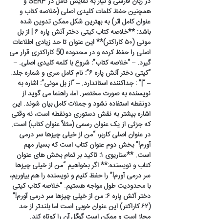
در زبان فارسی و نیاز به نمایش کامل در SERP و
همچنین حفظ کلمات کلیدی اصلی (خلاصه کتاب و
عنوان کامل اثر) به بهترین شکل ممکن تدوین شده
باشد: **خلاصه کتاب کیتی دختر آتش پاره ۶ | از بل
مونی (۵۰ کاراکتر)** این عنوان تا حد زیادی اطلاعات
اصلی را حفظ کرده و در محدوده 50 کاراکتری قرار می
گیرد. – “خلاصه کتاب”: شروع با کلمه کلیدی اصلی. –
“کیتی دختر آتش پاره ۶”: نام کامل سری و شماره جلد.
– “|” : جداکننده استاندارد. – “از بل مونی”: اشاره به
نویسنده به صورت مختصر. اما، راهنما می گوید از
دونقطه استفاده نشود و جملات کامل بیان شوند. این
اشاره بیشتر به نقش دستوری دونقطه است، نه وقتی
که جزئی از یک عنوان رسمی (مثلاً عنوان کتاب) است.
در عنوان اصلی کاربر، “من از خیلی چیزها سر درمی
آورم!” بخش دوم عنوان کتاب است که بسیار مهم
است. **سناریوی ۱: تاکید بر تمام بخش های عنوان
کتاب و نویسنده:** اگر بخواهیم “من از خیلی چیزها
سر درمی آورم!” را حفظ کنیم و نویسنده را هم بیاوریم،
با محدودیت طول مواجه هستیم. “خلاصه کتاب کیتی
دختر آتش پاره ۶: من از خیلی چیزها سر درمی آورم!”
(۶۲ کاراکتر) این عنوان خوبی است اما بلندتر از حد
مجاز است و ممکن است گوگل آن را کوتاه کند.