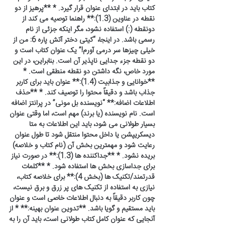
کتاب باید در ابتدای عنوان قرار گیرد. * **پرهیز از دو
نقطه در عناوین (1.3):** راهنما توصیه می کند از
دونقطه (:) استفاده نشود، مگر اینکه جزئی از نام
رسمی باشد. در اینجا، “کیتی دختر آتش پاره 6: من از
خیلی چیزها سر درمی آورم!” یک عنوان کتاب است و
دو نقطه جزء جدایی ناپذیر آن است. بنابراین، در این
مورد خاص، نگه داشتن دو نقطه منطقی است. *
**خوانایی و جذابیت (1.4):** عنوان باید برای کاربر
جذاب باشد و دقیقاً محتوا را توصیف کند. * **حذف
اطلاعات اضافه:** “نویسنده بل مونی” در پرانتز اضافه
است. نام نویسنده (یا برند) مهم است، اما وقتی عنوان
بسیار طولانی می شود، باید این اطلاعات به متا
دیسکریپشن یا داخل محتوا منتقل شود تا طول عنوان
رعایت شود و مهمترین بخش آن (نام کتاب و خلاصه)
بریده نشود. * **جداکننده ها (1.3):** در صورت نیاز
برای جداسازی بخش ها استفاده شود. * **کلمات
قدرتمند/تکنیک ها (بخش 4):** برای خلاصه کتاب،
نیازی به استفاده از تکنیک های پر زرق و برق نیست،
چون کاربر دقیقاً به دنبال اطلاعات خاصی است و عنوان
باید مستقیم و گویا باشد. **تدوین عنوان بهینه:** * از
آنجایی که عنوان کامل کتاب طولانی است، باید آن را به