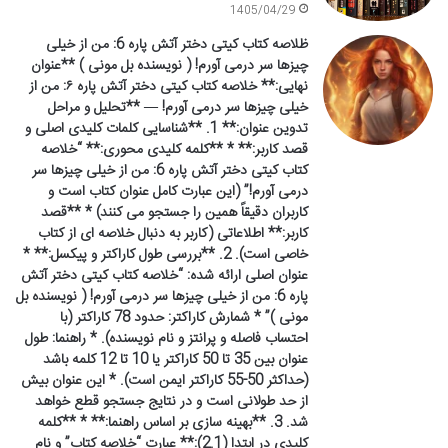
1405/04/29
ظلاصه کتاب کیتی دختر آتش پاره 6: من از خیلی
چیزها سر درمی آورم! ( نویسنده بل مونی ) **عنوان
نهایی:** خلاصه کتاب کیتی دختر آتش پاره ۶: من از
خیلی چیزها سر درمی آورم! — **تحلیل و مراحل
تدوین عنوان:** 1. **شناسایی کلمات کلیدی اصلی و
قصد کاربر:** * **کلمه کلیدی محوری:** “خلاصه
کتاب کیتی دختر آتش پاره 6: من از خیلی چیزها سر
درمی آورم!” (این عبارت کامل عنوان کتاب است و
کاربران دقیقاً همین را جستجو می کنند) * **قصد
کاربر:** اطلاعاتی (کاربر به دنبال خلاصه ای از کتاب
خاصی است). 2. **بررسی طول کاراکتر و پیکسل:** *
عنوان اصلی ارائه شده: “خلاصه کتاب کیتی دختر آتش
پاره 6: من از خیلی چیزها سر درمی آورم! ( نویسنده بل
مونی )” * شمارش کاراکتر: حدود 78 کاراکتر (با
احتساب فاصله و پرانتز و نام نویسنده). * راهنما: طول
عنوان بین 35 تا 50 کاراکتر یا 10 تا 12 کلمه باشد
(حداکثر 50-55 کاراکتر ایمن است). * این عنوان بیش
از حد طولانی است و در نتایج جستجو قطع خواهد
شد. 3. **بهینه سازی بر اساس راهنما:** * **کلمه
کلیدی در ابتدا (2.1):** عبارت “خلاصه کتاب” و نام