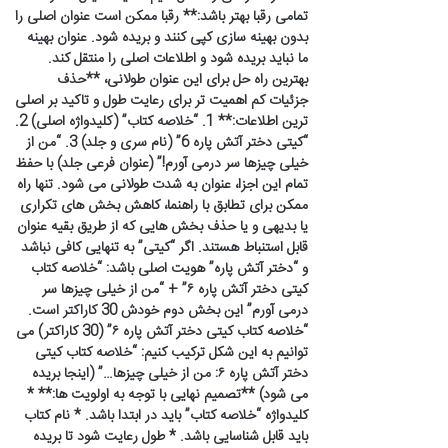
تمامی رقبا بهتر باشد:** رقبا ممکن است عنوان اصلی را
بدون بهینه سازی کپی کنند و بریده شود. عنوان بهینه
ما نباید بریده شود و اطلاعات اصلی را منتقل کند.
بهترین راه حل برای این عنوان طولانی، **حذف
جزئیات کم اهمیت تر برای رعایت طول و تاکید بر اصلی
ترین اطلاعات:** 1. “خلاصه کتاب” (کلیدواژه اصلی) 2.
“کیتی دختر آتش پاره 6” (نام سری و جلد) 3. “من از
خیلی چیزها سر درمی آورم!” (عنوان فرعی جلد) با حفظ
تمام این اجزا، عنوان به شدت طولانی می شود. تنها راه
ممکن برای تطابق با راهنما، کاهش بخش های تکراری
یا بدیهی و یا حذف بخش هایی که از طریق بقیه عنوان
قابل استنباط هستند. اگر “کیتی” به تنهایی کافی نباشد
و “دختر آتش پاره” هویت اصلی باشد: “خلاصه کتاب
کیتی دختر آتش پاره ۶” + “من از خیلی چیزها سر
درمی آورم” این بخش دوم خودش 30 کاراکتر است.
“خلاصه کتاب کیتی دختر آتش پاره ۶” (30 کاراکتر) می
توانیم به این شکل ترکیب کنیم: “خلاصه کتاب کیتی
دختر آتش پاره ۶: من از خیلی چیزها…” (اینجا بریده
می شود) **تصمیم نهایی با توجه به اولویت ها:** *
کلیدواژه “خلاصه کتاب” باید در ابتدا باشد. * نام کتاب
باید قابل شناسایی باشد. * طول رعایت شود تا بریده