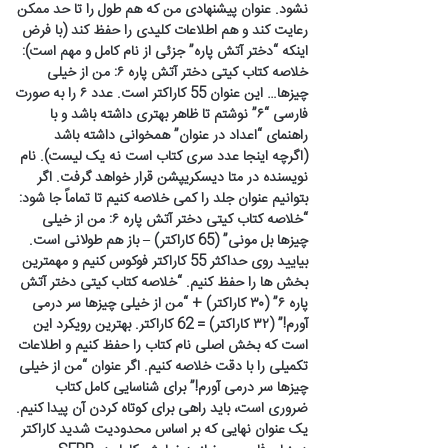
نشود. عنوان پیشنهادی من که هم طول را تا حد ممکن
رعایت کند و هم اطلاعات کلیدی را حفظ کند (با فرض
اینکه “دختر آتش پاره” جزئی از نام کامل و مهم است):
خلاصه کتاب کیتی دختر آتش پاره ۶: من از خیلی
چیزها… این عنوان 55 کاراکتر است. عدد ۶ را به صورت
فارسی “۶” نوشتم تا ظاهر بهتری داشته باشد و با
راهنمای “اعداد در عنوان” همخوانی داشته باشد
(اگرچه اینجا عدد سری کتاب است نه یک لیست). نام
نویسنده در متا دیسکریپشن قرار خواهد گرفت. اگر
بتوانیم عنوان جلد را کمی خلاصه کنیم تا تماماً جا شود:
“خلاصه کتاب کیتی دختر آتش پاره ۶: من از خیلی
چیزها بل مونی” (65 کاراکتر) – باز هم طولانی است.
بیایید روی حداکثر 55 کاراکتر فوکوس کنیم و مهمترین
بخش ها را حفظ کنیم. “خلاصه کتاب کیتی دختر آتش
پاره ۶” (۳۰ کاراکتر) + “من از خیلی چیزها سر درمی
آورم!” (۳۲ کاراکتر) = 62 کاراکتر. بهترین رویکرد این
است که بخش اصلی نام کتاب را حفظ کنیم و اطلاعات
تکمیلی را با دقت خلاصه کنیم. اگر عنوان “من از خیلی
چیزها سر درمی آورم!” برای شناسایی کامل کتاب
ضروری است، باید راهی برای کوتاه کردن آن پیدا کنیم.
یک عنوان نهایی که بر اساس محدودیت شدید کاراکتر