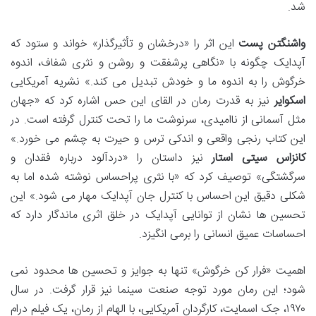
شد.
واشنگتن پست
این اثر را «درخشان و تأثیرگذار» خواند و ستود که
آپدایک چگونه با «نگاهی پرشفقت و روشن و نثری شفاف، اندوه
خرگوش را به اندوه ما و خودش تبدیل می کند.» نشریه آمریکایی
اسکوایر
نیز به قدرت رمان در القای این حس اشاره کرد که «جهان
مثل آسمانی از ناامیدی، سرنوشت ما را تحت کنترل گرفته است. در
این کتاب رنجی واقعی و اندکی ترس و حیرت به چشم می خورد.»
کانزاس سیتی استار
نیز داستان را «دردآلود درباره فقدان و
سرگشتگی» توصیف کرد که «با نثری پراحساس نوشته شده اما به
شکلی دقیق این احساس با کنترل جان آپدایک مهار می شود.» این
تحسین ها نشان از توانایی آپدایک در خلق اثری ماندگار دارد که
احساسات عمیق انسانی را برمی انگیزد.
اهمیت «فرار کن خرگوش» تنها به جوایز و تحسین ها محدود نمی
شود؛ این رمان مورد توجه صنعت سینما نیز قرار گرفت. در سال
۱۹۷۰، جک اسمایت، کارگردان آمریکایی، با الهام از رمان، یک فیلم درام