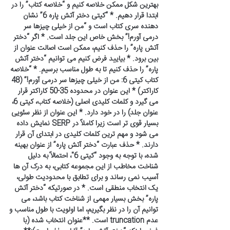
بهترین شکل ممکن خلاصه کنیم و “خلاصه کتاب” را در
ابتدا قرار دهیم. * “کیتی دختر آتش پاره 6” نشان
دهنده سری کتاب است و “من از خیلی چیزها سر
درمی آورم!” بخش خاص این جلد است. * اگر “دختر
آتش پاره” را حذف کنیم، ممکن است اصالت عنوان از
بین برود. * بیایید فرض کنیم می توانیم “دختر آتش
پاره” را حذف کنیم تا به طول مناسب برسیم. * “خلاصه
کتاب کیتی 6: من از خیلی چیزها سر درمی آورم!” (48
کاراکتر) * این عنوان در محدوده 35-50 کاراکتر قرار
می گیرد و کلمات کلیدی اصلی (خلاصه کتاب، کیتی 6،
عنوان جلد) را در خود دارد. * این عنوان از نظر سئویی
بسیار قوی تر است زیرا کاملاً در SERP نمایش داده
می شود و مهم ترین کلمات کلیدی در ابتدای آن قرار
دارند. * حذف عبارت “دختر آتش پاره” از عنوان بهینه
شده، با توجه به وجود “کیتی 6″، احتمالاً به دلیل
شناخت مخاطب از این مجموعه کتابی، به درک آن ها
آسیب نمی رساند و برای تطابق با محدودیت طولی،
یک انتخاب منطقی است. * در صورتیکه “دختر آتش
پاره” بخش بسیار مهمی از شناخت کتاب باشد، می
توانیم آن را در نظر بگیریم، اما اولویت با طول مناسب و
عدم truncation است. **عنوان انتخاب شده (با