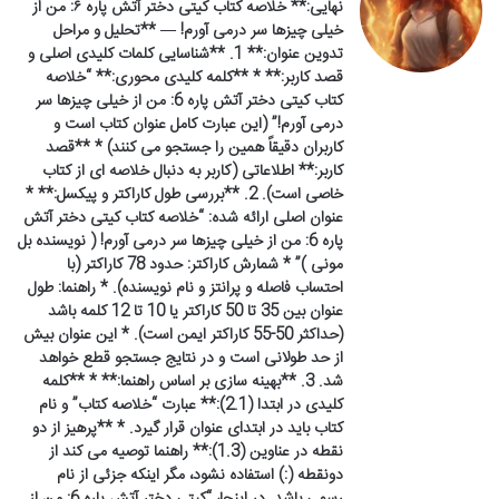
نهایی:** خلاصه کتاب کیتی دختر آتش پاره ۶: من از
خیلی چیزها سر درمی آورم! — **تحلیل و مراحل
تدوین عنوان:** 1. **شناسایی کلمات کلیدی اصلی و
قصد کاربر:** * **کلمه کلیدی محوری:** “خلاصه
کتاب کیتی دختر آتش پاره 6: من از خیلی چیزها سر
درمی آورم!” (این عبارت کامل عنوان کتاب است و
کاربران دقیقاً همین را جستجو می کنند) * **قصد
کاربر:** اطلاعاتی (کاربر به دنبال خلاصه ای از کتاب
خاصی است). 2. **بررسی طول کاراکتر و پیکسل:** *
عنوان اصلی ارائه شده: “خلاصه کتاب کیتی دختر آتش
پاره 6: من از خیلی چیزها سر درمی آورم! ( نویسنده بل
مونی )” * شمارش کاراکتر: حدود 78 کاراکتر (با
احتساب فاصله و پرانتز و نام نویسنده). * راهنما: طول
عنوان بین 35 تا 50 کاراکتر یا 10 تا 12 کلمه باشد
(حداکثر 50-55 کاراکتر ایمن است). * این عنوان بیش
از حد طولانی است و در نتایج جستجو قطع خواهد
شد. 3. **بهینه سازی بر اساس راهنما:** * **کلمه
کلیدی در ابتدا (2.1):** عبارت “خلاصه کتاب” و نام
کتاب باید در ابتدای عنوان قرار گیرد. * **پرهیز از دو
نقطه در عناوین (1.3):** راهنما توصیه می کند از
دونقطه (:) استفاده نشود، مگر اینکه جزئی از نام
رسمی باشد. در اینجا، “کیتی دختر آتش پاره 6: من از