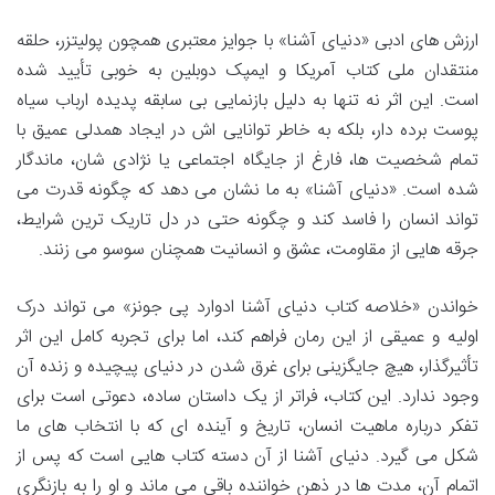
ارزش های ادبی «دنیای آشنا» با جوایز معتبری همچون پولیتزر، حلقه
منتقدان ملی کتاب آمریکا و ایمپک دوبلین به خوبی تأیید شده
است. این اثر نه تنها به دلیل بازنمایی بی سابقه پدیده ارباب سیاه
پوست برده دار، بلکه به خاطر توانایی اش در ایجاد همدلی عمیق با
تمام شخصیت ها، فارغ از جایگاه اجتماعی یا نژادی شان، ماندگار
شده است. «دنیای آشنا» به ما نشان می دهد که چگونه قدرت می
تواند انسان را فاسد کند و چگونه حتی در دل تاریک ترین شرایط،
جرقه هایی از مقاومت، عشق و انسانیت همچنان سوسو می زنند.
خواندن «خلاصه کتاب دنیای آشنا ادوارد پی جونز» می تواند درک
اولیه و عمیقی از این رمان فراهم کند، اما برای تجربه کامل این اثر
تأثیرگذار، هیچ جایگزینی برای غرق شدن در دنیای پیچیده و زنده آن
وجود ندارد. این کتاب، فراتر از یک داستان ساده، دعوتی است برای
تفکر درباره ماهیت انسان، تاریخ و آینده ای که با انتخاب های ما
شکل می گیرد. دنیای آشنا از آن دسته کتاب هایی است که پس از
اتمام آن، مدت ها در ذهن خواننده باقی می ماند و او را به بازنگری