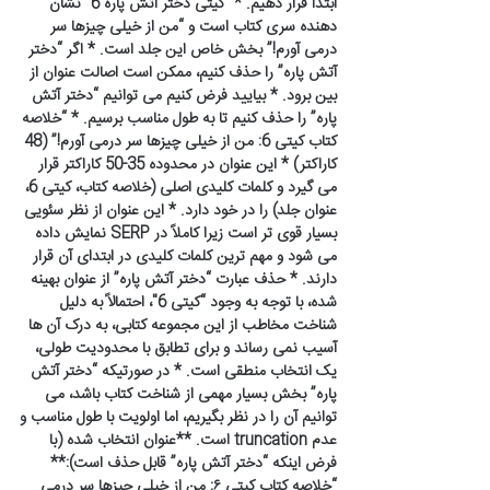
ابتدا قرار دهیم. * “کیتی دختر آتش پاره 6” نشان
دهنده سری کتاب است و “من از خیلی چیزها سر
درمی آورم!” بخش خاص این جلد است. * اگر “دختر
آتش پاره” را حذف کنیم، ممکن است اصالت عنوان از
بین برود. * بیایید فرض کنیم می توانیم “دختر آتش
پاره” را حذف کنیم تا به طول مناسب برسیم. * “خلاصه
کتاب کیتی 6: من از خیلی چیزها سر درمی آورم!” (48
کاراکتر) * این عنوان در محدوده 35-50 کاراکتر قرار
می گیرد و کلمات کلیدی اصلی (خلاصه کتاب، کیتی 6،
عنوان جلد) را در خود دارد. * این عنوان از نظر سئویی
بسیار قوی تر است زیرا کاملاً در SERP نمایش داده
می شود و مهم ترین کلمات کلیدی در ابتدای آن قرار
دارند. * حذف عبارت “دختر آتش پاره” از عنوان بهینه
شده، با توجه به وجود “کیتی 6″، احتمالاً به دلیل
شناخت مخاطب از این مجموعه کتابی، به درک آن ها
آسیب نمی رساند و برای تطابق با محدودیت طولی،
یک انتخاب منطقی است. * در صورتیکه “دختر آتش
پاره” بخش بسیار مهمی از شناخت کتاب باشد، می
توانیم آن را در نظر بگیریم، اما اولویت با طول مناسب و
عدم truncation است. **عنوان انتخاب شده (با
فرض اینکه “دختر آتش پاره” قابل حذف است):**
“خلاصه کتاب کیتی ۶: من از خیلی چیزها سر درمی