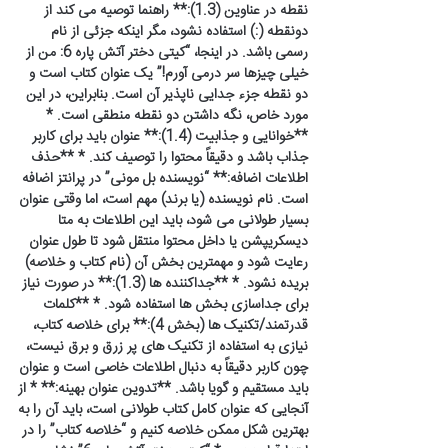
نقطه در عناوین (1.3):** راهنما توصیه می کند از
دونقطه (:) استفاده نشود، مگر اینکه جزئی از نام
رسمی باشد. در اینجا، “کیتی دختر آتش پاره 6: من از
خیلی چیزها سر درمی آورم!” یک عنوان کتاب است و
دو نقطه جزء جدایی ناپذیر آن است. بنابراین، در این
مورد خاص، نگه داشتن دو نقطه منطقی است. *
**خوانایی و جذابیت (1.4):** عنوان باید برای کاربر
جذاب باشد و دقیقاً محتوا را توصیف کند. * **حذف
اطلاعات اضافه:** “نویسنده بل مونی” در پرانتز اضافه
است. نام نویسنده (یا برند) مهم است، اما وقتی عنوان
بسیار طولانی می شود، باید این اطلاعات به متا
دیسکریپشن یا داخل محتوا منتقل شود تا طول عنوان
رعایت شود و مهمترین بخش آن (نام کتاب و خلاصه)
بریده نشود. * **جداکننده ها (1.3):** در صورت نیاز
برای جداسازی بخش ها استفاده شود. * **کلمات
قدرتمند/تکنیک ها (بخش 4):** برای خلاصه کتاب،
نیازی به استفاده از تکنیک های پر زرق و برق نیست،
چون کاربر دقیقاً به دنبال اطلاعات خاصی است و عنوان
باید مستقیم و گویا باشد. **تدوین عنوان بهینه:** * از
آنجایی که عنوان کامل کتاب طولانی است، باید آن را به
بهترین شکل ممکن خلاصه کنیم و “خلاصه کتاب” را در