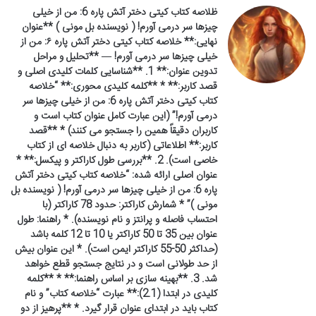
ظلاصه کتاب کیتی دختر آتش پاره 6: من از خیلی
چیزها سر درمی آورم! ( نویسنده بل مونی ) **عنوان
نهایی:** خلاصه کتاب کیتی دختر آتش پاره ۶: من از
خیلی چیزها سر درمی آورم! — **تحلیل و مراحل
تدوین عنوان:** 1. **شناسایی کلمات کلیدی اصلی و
قصد کاربر:** * **کلمه کلیدی محوری:** “خلاصه
کتاب کیتی دختر آتش پاره 6: من از خیلی چیزها سر
درمی آورم!” (این عبارت کامل عنوان کتاب است و
کاربران دقیقاً همین را جستجو می کنند) * **قصد
کاربر:** اطلاعاتی (کاربر به دنبال خلاصه ای از کتاب
خاصی است). 2. **بررسی طول کاراکتر و پیکسل:** *
عنوان اصلی ارائه شده: “خلاصه کتاب کیتی دختر آتش
پاره 6: من از خیلی چیزها سر درمی آورم! ( نویسنده بل
مونی )” * شمارش کاراکتر: حدود 78 کاراکتر (با
احتساب فاصله و پرانتز و نام نویسنده). * راهنما: طول
عنوان بین 35 تا 50 کاراکتر یا 10 تا 12 کلمه باشد
(حداکثر 50-55 کاراکتر ایمن است). * این عنوان بیش
از حد طولانی است و در نتایج جستجو قطع خواهد
شد. 3. **بهینه سازی بر اساس راهنما:** * **کلمه
کلیدی در ابتدا (2.1):** عبارت “خلاصه کتاب” و نام
کتاب باید در ابتدای عنوان قرار گیرد. * **پرهیز از دو