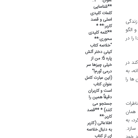
عنوان:** 1.
**شناسایی
کلمات کلیدی
اصلی و قصد
زندگی
کاربر:** *
 الگو
**کلمه کلیدی
را در
محوری:**
“خلاصه کتاب
کیتی دختر آتش
پاره 6: من از
ند در
خیلی چیزها سر
ه، به
درمی آورم!”
(این عبارت کامل
ها را
عنوان کتاب
است و کاربران
دقیقاً همین را
اطرات
جستجو می
کنند) * **قصد
 همان
کاربر:**
د، به
اطلاعاتی (کاربر
 سازد.
به دنبال خلاصه
ای از کتاب
د خود