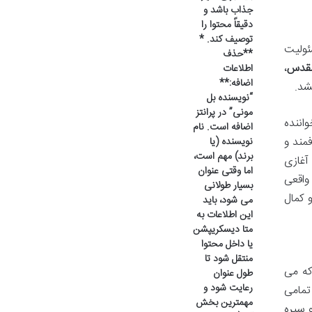
جذاب باشد و
دقیقاً محتوا را
توصیف کند. *
ئولیت
**حذف
مقدس
،
اطلاعات
اضافه:**
شد.
“نویسنده بل
مونی” در پرانتز
اننده
اضافه است. نام
مند و
نویسنده (یا
برند) مهم است،
 آغازی
اما وقتی عنوان
واقعی
بسیار طولانی
 کمال
می شود، باید
این اطلاعات به
متا دیسکریپشن
یا داخل محتوا
منتقل شود تا
که می
طول عنوان
رعایت شود و
تمامی
مهمترین بخش
و سیره