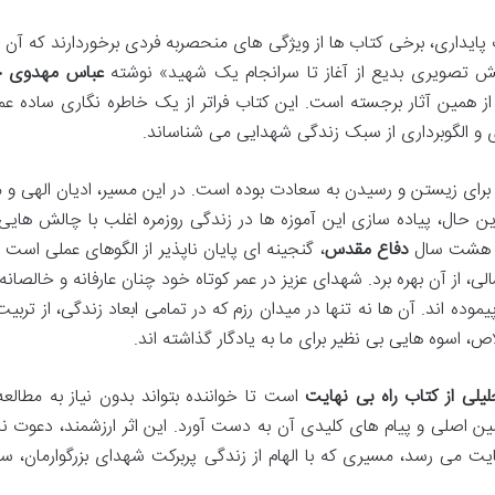
پایداری، برخی کتاب ها از ویژگی های منحصربه فردی برخوردارند که آن ها 
رینش تصویری بدیع از آغاز تا سرانجام یک شهید» نوشته
عباس مهدوی خ
 همین آثار برجسته است. این کتاب فراتر از یک خاطره نگاری ساده ع
وی و الگوبرداری از سبک زندگی شهدایی می شناساند.
 برای زیستن و رسیدن به سعادت بوده است. در این مسیر، ادیان الهی و 
با این حال، پیاده سازی این آموزه ها در زندگی روزمره اغلب با چالش هایی
هشت سال
دفاع مقدس
، گنجینه ای پایان ناپذیر از الگوهای عملی است 
لی، از آن بهره برد. شهدای عزیز در عمر کوتاه خود چنان عارفانه و خالصان
وده اند. آن ها نه تنها در میدان رزم که در تمامی ابعاد زندگی، از تربیت
اص، اسوه هایی بی نظیر برای ما به یادگار گذاشته اند.
لی از کتاب راه بی نهایت
است تا خواننده بتواند بدون نیاز به مطالعه
مین اصلی و پیام های کلیدی آن به دست آورد. این اثر ارزشمند، دعوت نا
 می رسد، مسیری که با الهام از زندگی پربرکت شهدای بزرگوارمان، سرش