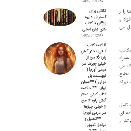
1405/05/06
را از
نکاتی برای
گسترش دایره
واه
و
واژگان با کتاب
مل می
های زبان اصلی
1405/04/29
ظلاصه کتاب
مکاتب
کیتی دختر آتش
پاره 6: من از
 همراه
خیلی چیزها سر
که می
درمی آورم! (
ه مطیع
نویسنده بل
 فرزند
مونی ) **عنوان
نهایی:** خلاصه
کتاب کیتی دختر
آتش پاره ۶: من
 کامل
از خیلی چیزها
مه ای
سر درمی آورم!
— **تحلیل و
ار از
مراحل تدوین