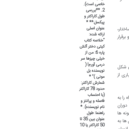
خاصی است).
2. **بررسی
طول کاراکتر و
پیکسل:** *
عنوان اصلی
ختار،
ارائه شده:
برقرار
“خلاصه کتاب
کیتی دختر آتش
پاره 6: من از
خیلی چیزها سر
درمی آورم! (
ی شکل
نویسنده بل
ری از
مونی )” *
شمارش کاراکتر:
حدود 78 کاراکتر
(با احتساب
 را به
فاصله و پرانتز و
دوران
نام نویسنده). *
نه ها
راهنما: طول
عنوان بین 35 تا
ها به
50 کاراکتر یا 10
انسان