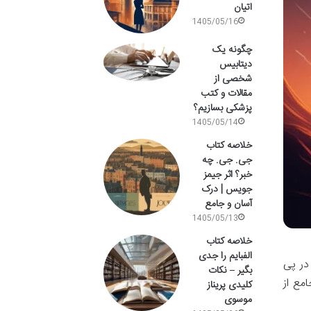
اتیان
1405/05/16
چگونه یک
دیتابیس
شخصی از
مقالات و کتب
پزشکی بسازیم؟
1405/05/14
خلاصه کتاب
جی. جی. چه
خبر؟ اثر جیمز
جویس | درک
آسان و جامع
1405/05/13
خلاصه کتاب
الفبایم را جدی
در پی
بگیر – نکات
مع از
کلیدی پریناز
موسوی