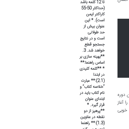
تا 12 کلمه باشد
(حداکثر 50-55
کاراکتر ایمن
است). * این
عنوان بیش از
حد طولانی
است و در نتایج
جستجو قطع
خواهد شد. 3.
**بهینه سازی بر
اساس راهنما:**
* **کلمه کلیدی
در ابتدا
(2.1):** عبارت
“خلاصه کتاب” و
نام کتاب باید در
 دوره
ابتدای عنوان
 آغاز
قرار گیرد. *
خوبی
**پرهیز از دو
نقطه در عناوین
(1.3):** راهنما