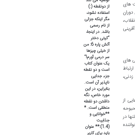
توصیه می کند
ت های
از دونقطه (:)
دوران
استفاده نشود،
مگر اینکه جزئی
قلاب،
از نام رسمی
فرینی
باشد. در اینجا،
“کیتی دختر
آتش پاره 6: من
از خیلی چیزها
سر درمی آورم!”
ی های
یک عنوان کتاب
رتباط
است و دو نقطه
زدنی،
جزء جدایی
ناپذیر آن است.
بنابراین، در این
مورد خاص، نگه
یی از
داشتن دو نقطه
منطقی است. *
حبوحه
**خوانایی و
ها در
جذابیت
اننده
(1.4):** عنوان
باید برای کاربر