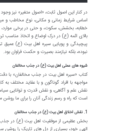
در کنار این اصول ثابت، «اصول متغیر» نیز وجود 
اساس شرایط زمانی و مکانی، نوع مخاطب و میزان
خطابه، بخشش، سکوت، و حتی در برخی موارد، شج
بالای ائمه (ع) در درک اوضاع و اتخاذ مناسب تری
پیچیدگی و پویایی سیره اهل بیت (ع) عمیق ت
نبوده، بلکه نیازمند بصیرت و حکمت فراوان بود.
شیوه های عملی اهل بیت (ع) در جذب مخالفان
کتاب «سیره اهل بیت در جذب مخالفان» با دقت 
مواجهه با افراد گوناگون و با عقاید مختلف به
نقش علم و آگاهی، و نقش قدرت و توانایی سیاسی
است که راه و رسم زندگی آنان را برای ما روشن م
1. نقش اخلاق اهل بیت (ع) در جذب مخالفان
بخش عظیمی از موفقیت اهل بیت (ع) در جذب مخال
الهی خود، بسیاری از دل های تاریک را روشن ساخ