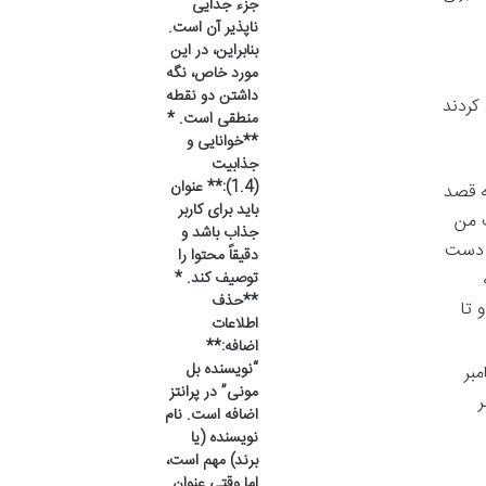
جزء جدایی
ناپذیر آن است.
بنابراین، در این
مورد خاص، نگه
داشتن دو نقطه
کردند
منطقی است. *
**خوانایی و
جذابیت
(1.4):** عنوان
ه قصد
باید برای کاربر
ت من
جذاب باشد و
ز دست
دقیقاً محتوا را
توصیف کند. *
**حذف
 تا
اطلاعات
اضافه:**
“نویسنده بل
بر
مونی” در پرانتز
ر
اضافه است. نام
نویسنده (یا
برند) مهم است،
اما وقتی عنوان