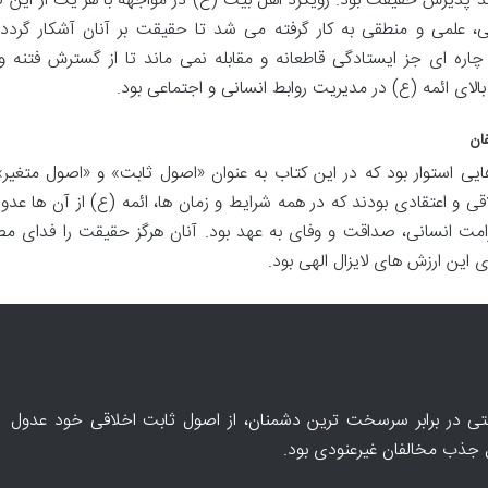
 پذیرش حقیقت بود. رویکرد اهل بیت (ع) در مواجهه با هر یک از این گر
قی، علمی و منطقی به کار گرفته می شد تا حقیقت بر آنان آشکار گردد
اره ای جز ایستادگی قاطعانه و مقابله نمی ماند تا از گسترش فتنه و
ای ائمه (ع) در مدیریت روابط انسانی و اجتماعی بود.
ان
یی استوار بود که در این کتاب به عنوان «اصول ثابت» و «اصول متغیر»
قی و اعتقادی بودند که در همه شرایط و زمان ها، ائمه (ع) از آن ها عدو
امت انسانی، صداقت و وفای به عهد بود. آنان هرگز حقیقت را فدای 
این ارزش های لایزال الهی بود.
ی در برابر سرسخت ترین دشمنان، از اصول ثابت اخلاقی خود عدول
مل جذب مخالفان غیرعنودی بود.