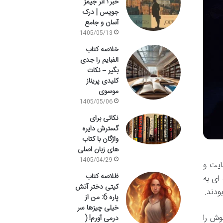
خبر؟ اثر جیمز
جویس | درک
آسان و جامع
1405/05/13
خلاصه کتاب
الفبایم را جدی
بگیر – نکات
کلیدی پریناز
موسوی
1405/05/06
نکاتی برای
گسترش دایره
واژگان با کتاب
های زبان اصلی
1405/04/29
ایت و
ظلاصه کتاب
ای به
کیتی دختر آتش
ودند.
پاره 6: من از
خیلی چیزها سر
وش را
درمی آورم! (