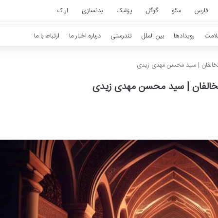
فارس
سئو
گوگل
پزشک
بدنسازی
اراک
امت
رویدادها
بین الملل
تندرستی
درباره اخبار ما
ارتباط با ما
خالفان | سید محسن مهدی زیدی
خالفان | سید محسن مهدی زیدی