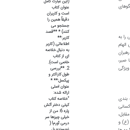
(این عبارت کامل
گوهای
عنوان کتاب
است و کاربران
دقیقاً همین را
جستجو می
کنند) * **قصد
را به
کاربر:**
اطلاعاتی (کاربر
الهام
به دنبال خلاصه
هبران
ای از کتاب
 صبر،
خاصی است).
ویژگی
2. **بررسی
طول کاراکتر و
پیکسل:** *
عنوان اصلی
ارائه شده:
 بندی
“خلاصه کتاب
کیتی دختر آتش
کسانی
پاره 6: من از
قابل،
خیلی چیزها سر
(ع) و
درمی آورم! (
نویسنده بل