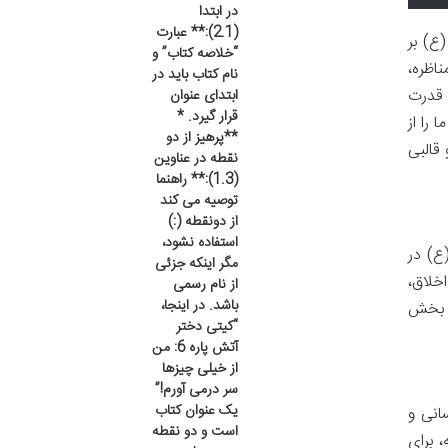
در ابتدا
(2.1):** عبارت
ع) بر
“خلاصه کتاب” و
اظره،
نام کتاب باید در
 قدرت
ابتدای عنوان
قرار گیرد. *
را از
**پرهیز از دو
قالبی
نقطه در عناوین
(1.3):** راهنما
توصیه می کند
از دونقطه (:)
استفاده نشود،
ع) در
مگر اینکه جزئی
خلاق،
از نام رسمی
باشد. در اینجا،
م بخش
“کیتی دختر
آتش پاره 6: من
از خیلی چیزها
سر درمی آورم!”
یک عنوان کتاب
انی و
است و دو نقطه
 برای