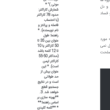
وه ها
مونی )” *
 و دل
شمارش کاراکتر:
 فساد
حدود 78 کاراکتر
(با احتساب
فاصله و پرانتز و
نام نویسنده). *
راهنما: طول
 مورد
عنوان بین 35 تا
ل نمی
50 کاراکتر یا 10
تا 12 کلمه باشد
مصلحت
(حداکثر 50-55
کاراکتر ایمن
است). * این
عنوان بیش از
حد طولانی
است و در نتایج
جستجو قطع
خواهد شد. 3.
**بهینه سازی بر
اساس راهنما:**
* **کلمه کلیدی