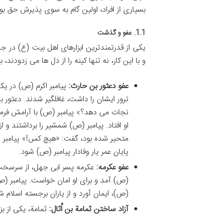
بسیاری از افراد، اولین گام به سوی پذیرش حق بو
1.1. عفو و گذشت
یکی از قدرتمندترین ابزارهای اهل بیت (ع) در 
و با این کار، نه تنها کینه را از دل ها می زدودند
عفو دعثور بن حارث:
پیامبر اکرم (ص) در یک
ترور ایشان را داشت، غافلگیر شدند. دعثور 
نجات می دهد؟» پیامبر (ص) با آرامش فرمو
او افتاد. پیامبر (ص) شمشیر را برداشتند و
متحیر شده بود، گفت: «هیچ کس!» پیامبر (ص
پایان عمر یار وفادار پیامبر (ص) شود.
عفو عکرمه:
عکرمه پسر ابی جهل، از سرسخت ت
(ص) آمد و برای او امان خواست. پیامبر (ص)
(ص)، ایمان آورد و از یاران برجسته اسلام ش
آزاد ساختن ثمامة بن اُثال:
ثمامة، یکی از بز