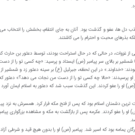
د.
جذب دل ها، عفو و گذشت بود. آنان به جای انتقام، بخشش را انتخاب می 
، بلکه بذرهای محبت و احترام را می کاشتند.
ی از غزوات، در حالی که در حال استراحت بودند، توسط دعثور بن حارث ک
با شمشیر بر بالای سر پیامبر (ص) ایستاد و پرسید: «چه کسی تو را از دس
دند: «خداوند.» در این لحظه، جبرئیل (ع) بر سینه دعثور زد و شمشیر ا
 از او پرسیدند: «حالا چه کسی تو را از دست من نجات می دهد؟» دعثور که
) او را عفو کردند. این گذشت سبب شد که دعثور به اسلام ایمان آورد و
رین دشمنان اسلام بود که پس از فتح مکه فرار کرد. همسرش به نزد پیام
 او را عفو کردند. عکرمه پس از بازگشت به مکه و مشاهده بزرگواری پیامب
د.
رگان یمامه بود که اسیر شد. پیامبر (ص) او را بدون هیچ قید و شرطی آزاد