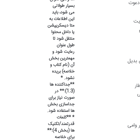
 دعوت
بسیار طولانی
می شود، باید
این اطلاعات به
ذیت
متا دیسکریپشن
یا داخل محتوا
منتقل شود تا
طول عنوان
رعایت شود و
مهمترین بخش
 بدیل
آن (نام کتاب و
خلاصه) بریده
نشود. *
**جداکننده ها
ار
(1.3):** در
ی
صورت نیاز برای
جداسازی بخش
ها استفاده شود.
* **کلمات
قدرتمند/تکنیک
 وامی
ها (بخش 4):**
برای خلاصه