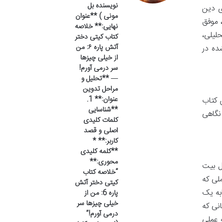
نویسنده بل
ای دین
مونی ) **عنوان
 موفق
نهایی:** خلاصه
لیلی،
کتاب کیتی دختر
آتش پاره ۶: من
شده در
از خیلی چیزها
سر درمی آورم!
— **تحلیل و
مراحل تدوین
عنوان:** 1.
 کتاب
**شناسایی
نگاهی
کلمات کلیدی
اصلی و قصد
کاربر:** *
**کلمه کلیدی
محوری:**
ل بیت
“خلاصه کتاب
لی که
کیتی دختر آتش
به یک
پاره 6: من از
خیلی چیزها سر
نی که
درمی آورم!”
 عملی