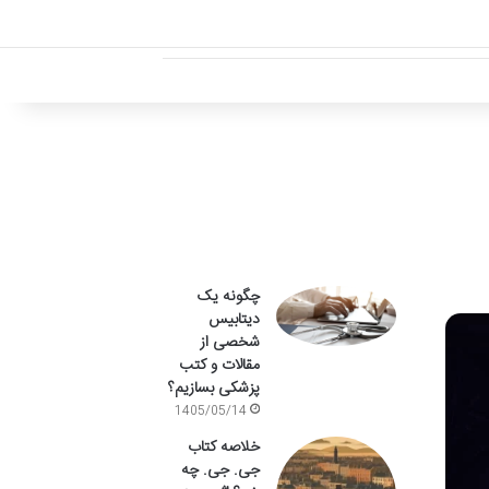
چگونه یک
دیتابیس
شخصی از
مقالات و کتب
پزشکی بسازیم؟
1405/05/14
خلاصه کتاب
جی. جی. چه