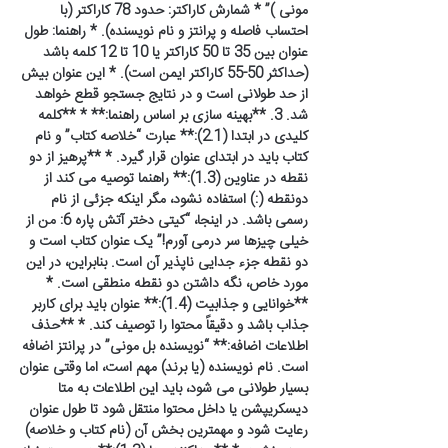
مونی )” * شمارش کاراکتر: حدود 78 کاراکتر (با
احتساب فاصله و پرانتز و نام نویسنده). * راهنما: طول
عنوان بین 35 تا 50 کاراکتر یا 10 تا 12 کلمه باشد
(حداکثر 50-55 کاراکتر ایمن است). * این عنوان بیش
از حد طولانی است و در نتایج جستجو قطع خواهد
شد. 3. **بهینه سازی بر اساس راهنما:** * **کلمه
کلیدی در ابتدا (2.1):** عبارت “خلاصه کتاب” و نام
کتاب باید در ابتدای عنوان قرار گیرد. * **پرهیز از دو
نقطه در عناوین (1.3):** راهنما توصیه می کند از
دونقطه (:) استفاده نشود، مگر اینکه جزئی از نام
رسمی باشد. در اینجا، “کیتی دختر آتش پاره 6: من از
خیلی چیزها سر درمی آورم!” یک عنوان کتاب است و
دو نقطه جزء جدایی ناپذیر آن است. بنابراین، در این
مورد خاص، نگه داشتن دو نقطه منطقی است. *
**خوانایی و جذابیت (1.4):** عنوان باید برای کاربر
جذاب باشد و دقیقاً محتوا را توصیف کند. * **حذف
اطلاعات اضافه:** “نویسنده بل مونی” در پرانتز اضافه
است. نام نویسنده (یا برند) مهم است، اما وقتی عنوان
بسیار طولانی می شود، باید این اطلاعات به متا
دیسکریپشن یا داخل محتوا منتقل شود تا طول عنوان
رعایت شود و مهمترین بخش آن (نام کتاب و خلاصه)