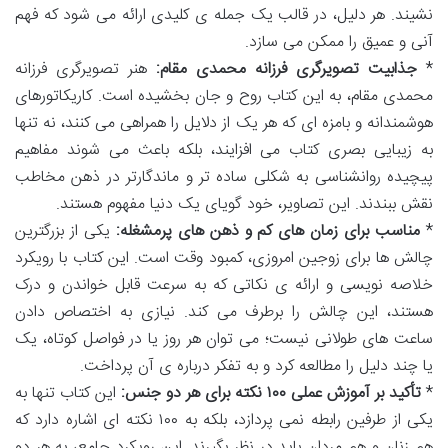
نشیند. هر دلیل، در قالب یک جمله ی کلیدی ارائه می شود که فهم
آنی و عمیق را ممکن می سازد.
*
جذابیت تصویرگری فرزانه محمدی مقام:
هنر تصویرگری فرزانه
محمدی مقام، به این کتاب روح و جان بخشیده است. کاریکاتورهای
هوشمندانه و بامزه ای که هر یک از دلایل را همراهی می کنند، نه تنها
به زیبایی بصری کتاب می افزایند، بلکه باعث می شوند مفاهیم
پیچیده روانشناسی به شکلی ساده تر و ماندگارتر در ذهن مخاطب
نقش ببندند. این تصاویر، خود گویای یک دنیا مفهوم هستند.
*
مناسب برای زمان های کم و ذهن های پرمشغله:
یکی از بزرگترین
چالش ها برای زوجین امروزی، کمبود وقت است. این کتاب با رویکرد
خلاصه نویسی و ارائه ی نکاتی که به سرعت قابل خواندن و درک
هستند، این چالش را برطرف می کند. نیازی به اختصاص دادن
ساعت های طولانی نیست؛ می توان هر روز یا در فواصل کوتاه، یک
یا چند دلیل را مطالعه کرد و به تفکر درباره ی آن پرداخت.
*
تأکید بر آموزش عملی ۱۰۰ نکته برای هر دو جنس:
این کتاب تنها به
یکی از طرفین رابطه نمی پردازد، بلکه به ۱۰۰ نکته ای اشاره دارد که
هم زنان و هم مردان باید در نظر بگیرند. این رویکرد جامع، به هر دو