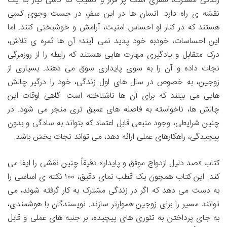
زندگی مشترک، سفری است پر فراز و نشیب که گاهی نیاز به یک
نقشه ی راه دارد. انسان ها در این سفر، در جست وجوی کسی
هستند که در کنار او احساس امنیت، آرامش و خوشبختی کنند. اما
این احساسات، خودبه خود پدید نمی آیند؛ آن ها ثمره ی تلاش،
درک متقابل و یادگیری مهارت هایی هستند که رابطه را از روزمرگی
نجات داده و آن را به سوی پایداری سوق می دهند. بسیاری از
زوجین، به خصوص در سال های اول زندگی، خود را درگیر چالش
هایی می بینند که برای آن ها ناشناخته است. گاهی اوقات این
چالش ها، ناخواسته به فاصله های عمیق تری منجر می شود. در
چنین شرایطی، وجود منبعی قابل اعتماد که بتواند به سادگی و بدون
پیچیدگی، راهکارهای عملی ارائه دهد، می تواند نجات بخش باشد.
کتاب «صد دلیل ازدواج موفق و پایدار» دقیقاً چنین نقشی را ایفا می
کند. این کتاب همچون یک قطب نمای دقیق، ۱۰۰ نکته ی اساسی را
به دست می دهد که اگر در زندگی مشترک به کار گرفته شوند، می
توانند مسیر را برای زوجین هموارتر سازند. نویسندگان با هوشمندی،
به جای پرداختن به تئوری های پیچیده، بر جنبه های عملی و قابل