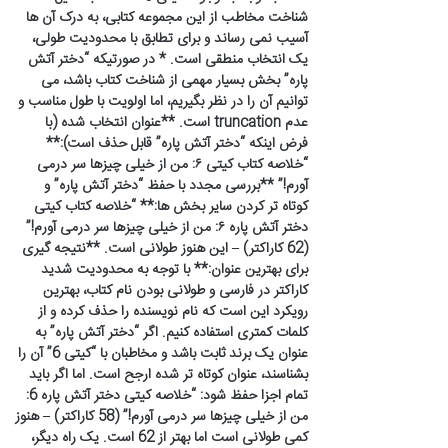
شناخت مخاطب از این مجموعه کتابی، به درک آن ها
آسیب نمی رساند و برای تطابق با محدودیت طولی،
یک انتخاب منطقی است. * در صورتیکه “دختر آتش
پاره” بخش بسیار مهمی از شناخت کتاب باشد، می
توانیم آن را در نظر بگیریم، اما اولویت با طول مناسب و
عدم truncation است. **عنوان انتخاب شده (با
فرض اینکه “دختر آتش پاره” قابل حذف است):**
“خلاصه کتاب کیتی ۶: من از خیلی چیزها سر درمی
آورم!” **بررسی مجدد با حفظ “دختر آتش پاره” و
کوتاه تر کردن سایر بخش ها:** “خلاصه کتاب کیتی
دختر آتش پاره ۶: من از خیلی چیزها سر درمی آورم!”
(62 کاراکتر) – این هنوز طولانی است. **نتیجه گیری
برای بهترین عنوان:** با توجه به محدودیت شدید
کاراکتر در فارسی و طولانی بودن نام کتاب، بهترین
رویکرد این است که نام نویسنده را حذف کرده و از
کلمات کمتری استفاده کنیم. اگر “دختر آتش پاره” به
عنوان یک برند ثابت باشد و مخاطبان با “کیتی 6” آن را
بشناسند، عنوان کوتاه تر شده ارجح است. اما اگر باید
تمام اجزا حفظ شود: “خلاصه کیتی دختر آتش پاره 6:
من از خیلی چیزها سر درمی آورم!” (58 کاراکتر) – هنوز
کمی طولانی است اما بهتر از 62 است. یک راه دیگر،