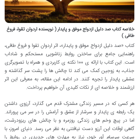
خلاصه کتاب صد دلیل ازدواج موفق و پایدار ( نویسنده اردوان تقوا، فروغ
طافی )
کتاب «صد دلیل ازدواج موفق و پایدار»، اثر اردوان تقوا و فروغ طافی،
راهنمایی جامع برای ساختن روابط زناشویی مستحکم و شاداب
است. این کتاب با ارائه ی ۱۰۰ نکته ی کاربردی و همراه با تصویرگری
جذاب، به زوجین کمک می کند تا چالش ها را پشت سر گذاشته و
عشقی پایدار را تجربه کنند. در ادامه این مقاله، به معرفی این اثر
ارزشمند و خلاصه ای از نکات کلیدی آن خواهیم پرداخت.
هر کسی که در مسیر زندگی مشترک قدم می گذارد، آرزوی داشتن
یک رابطه ی پایدار و سرشار از عشق و آرامش را در سر می پروراند.
اما در پیچ وخم های زندگی روزمره و با چالش های ریزودرشت،
گاهی اوقات این آرزو دست نیافتنی به نظر می رسد. دنیای امروز، با
سرعت سرسام آور خود، نیاز به مهارت های جدیدی در روابط را