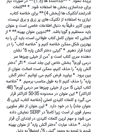
بریده نشود. * **جداکننده ها (1.3):** در صورت نیاز
برای جداسازی بخش ها استفاده شود. * **کلمات
قدرتمند/تکنیک ها (بخش 4):** برای خلاصه کتاب،
نیازی به استفاده از تکنیک های پر زرق و برق نیست،
چون کاربر دقیقاً به دنبال اطلاعات خاصی است و عنوان
باید مستقیم و گویا باشد. **تدوین عنوان بهینه:** * از
آنجایی که عنوان کامل کتاب طولانی است، باید آن را به
بهترین شکل ممکن خلاصه کنیم و “خلاصه کتاب” را در
ابتدا قرار دهیم. * “کیتی دختر آتش پاره 6” نشان
دهنده سری کتاب است و “من از خیلی چیزها سر
درمی آورم!” بخش خاص این جلد است. * اگر “دختر
آتش پاره” را حذف کنیم، ممکن است اصالت عنوان از
بین برود. * بیایید فرض کنیم می توانیم “دختر آتش
پاره” را حذف کنیم تا به طول مناسب برسیم. * “خلاصه
کتاب کیتی 6: من از خیلی چیزها سر درمی آورم!” (48
کاراکتر) * این عنوان در محدوده 35-50 کاراکتر قرار
می گیرد و کلمات کلیدی اصلی (خلاصه کتاب، کیتی 6،
عنوان جلد) را در خود دارد. * این عنوان از نظر سئویی
بسیار قوی تر است زیرا کاملاً در SERP نمایش داده
می شود و مهم ترین کلمات کلیدی در ابتدای آن قرار
دارند. * حذف عبارت “دختر آتش پاره” از عنوان بهینه
شده، با توجه به وجود “کیتی 6″، احتمالاً به دلیل