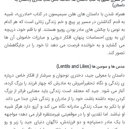
در سفری عمیق به قلب داستان ها: خلاصه کامل کتاب مادری (داستان به
داستان)
همراه شدن با داستان های هلن سیمپسون در کتاب «مادری»، شبیه
به قدم گذاشتن در مسیر پر پیچ و خم زندگی زنانی است که هر کدام
به نوعی با چالش های مادر بودن روبرو هستند. او با قلم خود، دریچه
ای به روی احساسات پنهان، افکار درونی و مبارزات خاموش آن ها
می گشاید و به خواننده فرصت می دهد تا خود را در جایگاهشان
تصور کند.
عدس ها و سوسن ها (Lentils and Lilies)
داستان با معرفی جید، دختری نوجوان و سرشار از افکار خاص درباره
ی زندگی و نگاه تحقیرآمیزش به مادرش که چهار فرزند را بزرگ کرده،
آغاز می شود. جید که معتقد است زندگی باید معنایی فراتر از بزرگ
کردن بچه داشته باشد، خود را از مادران و زندگی شان جدا می داند.
او با تکبر به سبک زندگی مادرانه نگاه می کند و آرزو دارد هرگز شبیه
او نباشد. اما تقدیر، او را در موقعیتی غیرمنتظره قرار می دهد؛ مواجهه
با یک مادر دستپاچه و دو فرزندش، ناگهان دنیای جید را زیر و رو