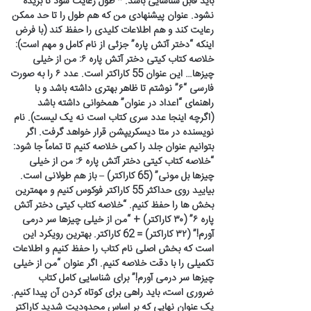
باید قابل شناسایی باشد. * طول رعایت شود تا بریده
نشود. عنوان پیشنهادی من که هم طول را تا حد ممکن
رعایت کند و هم اطلاعات کلیدی را حفظ کند (با فرض
اینکه “دختر آتش پاره” جزئی از نام کامل و مهم است):
خلاصه کتاب کیتی دختر آتش پاره ۶: من از خیلی
چیزها… این عنوان 55 کاراکتر است. عدد ۶ را به صورت
فارسی “۶” نوشتم تا ظاهر بهتری داشته باشد و با
راهنمای “اعداد در عنوان” همخوانی داشته باشد
(اگرچه اینجا عدد سری کتاب است نه یک لیست). نام
نویسنده در متا دیسکریپشن قرار خواهد گرفت. اگر
بتوانیم عنوان جلد را کمی خلاصه کنیم تا تماماً جا شود:
“خلاصه کتاب کیتی دختر آتش پاره ۶: من از خیلی
چیزها بل مونی” (65 کاراکتر) – باز هم طولانی است.
بیایید روی حداکثر 55 کاراکتر فوکوس کنیم و مهمترین
بخش ها را حفظ کنیم. “خلاصه کتاب کیتی دختر آتش
پاره ۶” (۳۰ کاراکتر) + “من از خیلی چیزها سر درمی
آورم!” (۳۲ کاراکتر) = 62 کاراکتر. بهترین رویکرد این
است که بخش اصلی نام کتاب را حفظ کنیم و اطلاعات
تکمیلی را با دقت خلاصه کنیم. اگر عنوان “من از خیلی
چیزها سر درمی آورم!” برای شناسایی کامل کتاب
ضروری است، باید راهی برای کوتاه کردن آن پیدا کنیم.
یک عنوان نهایی که بر اساس محدودیت شدید کاراکتر