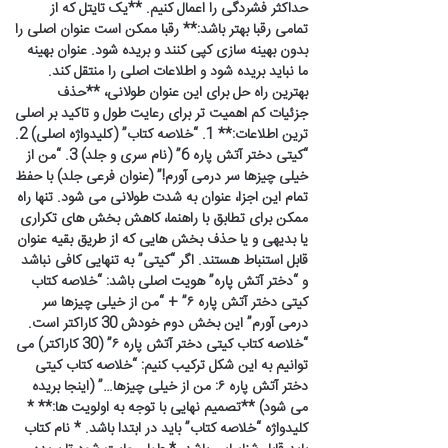
حداکثر فشردگی را اعمال کنیم. **یک تایتل که از
تمامی رقبا بهتر باشد:** رقبا ممکن است عنوان اصلی را
بدون بهینه سازی کپی کنند و بریده شود. عنوان بهینه
ما نباید بریده شود و اطلاعات اصلی را منتقل کند.
بهترین راه حل برای این عنوان طولانی، **حذف
جزئیات کم اهمیت تر برای رعایت طول و تاکید بر اصلی
ترین اطلاعات:** 1. “خلاصه کتاب” (کلیدواژه اصلی) 2.
“کیتی دختر آتش پاره 6” (نام سری و جلد) 3. “من از
خیلی چیزها سر درمی آورم!” (عنوان فرعی جلد) با حفظ
تمام این اجزا، عنوان به شدت طولانی می شود. تنها راه
ممکن برای تطابق با راهنما، کاهش بخش های تکراری
یا بدیهی و یا حذف بخش هایی که از طریق بقیه عنوان
قابل استنباط هستند. اگر “کیتی” به تنهایی کافی نباشد
و “دختر آتش پاره” هویت اصلی باشد: “خلاصه کتاب
کیتی دختر آتش پاره ۶” + “من از خیلی چیزها سر
درمی آورم” این بخش دوم خودش 30 کاراکتر است.
“خلاصه کتاب کیتی دختر آتش پاره ۶” (30 کاراکتر) می
توانیم به این شکل ترکیب کنیم: “خلاصه کتاب کیتی
دختر آتش پاره ۶: من از خیلی چیزها…” (اینجا بریده
می شود) **تصمیم نهایی با توجه به اولویت ها:** *
کلیدواژه “خلاصه کتاب” باید در ابتدا باشد. * نام کتاب