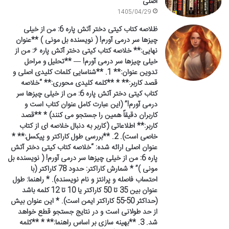
اصلی
1405/04/29
ظلاصه کتاب کیتی دختر آتش پاره 6: من از خیلی
چیزها سر درمی آورم! ( نویسنده بل مونی ) **عنوان
نهایی:** خلاصه کتاب کیتی دختر آتش پاره ۶: من از
خیلی چیزها سر درمی آورم! — **تحلیل و مراحل
تدوین عنوان:** 1. **شناسایی کلمات کلیدی اصلی و
قصد کاربر:** * **کلمه کلیدی محوری:** “خلاصه
کتاب کیتی دختر آتش پاره 6: من از خیلی چیزها سر
درمی آورم!” (این عبارت کامل عنوان کتاب است و
کاربران دقیقاً همین را جستجو می کنند) * **قصد
کاربر:** اطلاعاتی (کاربر به دنبال خلاصه ای از کتاب
خاصی است). 2. **بررسی طول کاراکتر و پیکسل:** *
عنوان اصلی ارائه شده: “خلاصه کتاب کیتی دختر آتش
پاره 6: من از خیلی چیزها سر درمی آورم! ( نویسنده بل
مونی )” * شمارش کاراکتر: حدود 78 کاراکتر (با
احتساب فاصله و پرانتز و نام نویسنده). * راهنما: طول
عنوان بین 35 تا 50 کاراکتر یا 10 تا 12 کلمه باشد
(حداکثر 50-55 کاراکتر ایمن است). * این عنوان بیش
از حد طولانی است و در نتایج جستجو قطع خواهد
شد. 3. **بهینه سازی بر اساس راهنما:** * **کلمه