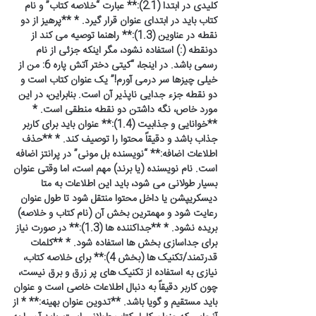
کلیدی در ابتدا (2.1):** عبارت “خلاصه کتاب” و نام
کتاب باید در ابتدای عنوان قرار گیرد. * **پرهیز از دو
نقطه در عناوین (1.3):** راهنما توصیه می کند از
دونقطه (:) استفاده نشود، مگر اینکه جزئی از نام
رسمی باشد. در اینجا، “کیتی دختر آتش پاره 6: من از
خیلی چیزها سر درمی آورم!” یک عنوان کتاب است و
دو نقطه جزء جدایی ناپذیر آن است. بنابراین، در این
مورد خاص، نگه داشتن دو نقطه منطقی است. *
**خوانایی و جذابیت (1.4):** عنوان باید برای کاربر
جذاب باشد و دقیقاً محتوا را توصیف کند. * **حذف
اطلاعات اضافه:** “نویسنده بل مونی” در پرانتز اضافه
است. نام نویسنده (یا برند) مهم است، اما وقتی عنوان
بسیار طولانی می شود، باید این اطلاعات به متا
دیسکریپشن یا داخل محتوا منتقل شود تا طول عنوان
رعایت شود و مهمترین بخش آن (نام کتاب و خلاصه)
بریده نشود. * **جداکننده ها (1.3):** در صورت نیاز
برای جداسازی بخش ها استفاده شود. * **کلمات
قدرتمند/تکنیک ها (بخش 4):** برای خلاصه کتاب،
نیازی به استفاده از تکنیک های پر زرق و برق نیست،
چون کاربر دقیقاً به دنبال اطلاعات خاصی است و عنوان
باید مستقیم و گویا باشد. **تدوین عنوان بهینه:** * از