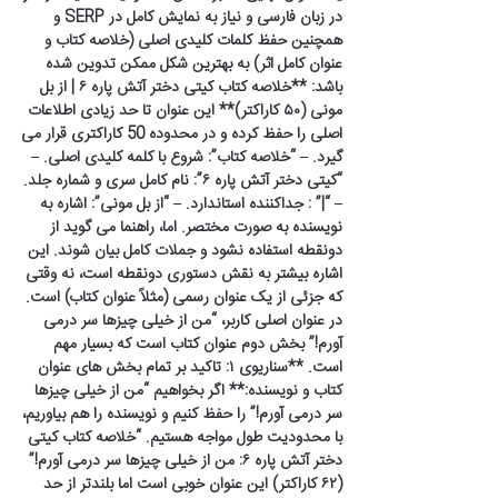
در زبان فارسی و نیاز به نمایش کامل در SERP و
همچنین حفظ کلمات کلیدی اصلی (خلاصه کتاب و
عنوان کامل اثر) به بهترین شکل ممکن تدوین شده
باشد: **خلاصه کتاب کیتی دختر آتش پاره ۶ | از بل
مونی (۵۰ کاراکتر)** این عنوان تا حد زیادی اطلاعات
اصلی را حفظ کرده و در محدوده 50 کاراکتری قرار می
گیرد. – “خلاصه کتاب”: شروع با کلمه کلیدی اصلی. –
“کیتی دختر آتش پاره ۶”: نام کامل سری و شماره جلد.
– “|” : جداکننده استاندارد. – “از بل مونی”: اشاره به
نویسنده به صورت مختصر. اما، راهنما می گوید از
دونقطه استفاده نشود و جملات کامل بیان شوند. این
اشاره بیشتر به نقش دستوری دونقطه است، نه وقتی
که جزئی از یک عنوان رسمی (مثلاً عنوان کتاب) است.
در عنوان اصلی کاربر، “من از خیلی چیزها سر درمی
آورم!” بخش دوم عنوان کتاب است که بسیار مهم
است. **سناریوی ۱: تاکید بر تمام بخش های عنوان
کتاب و نویسنده:** اگر بخواهیم “من از خیلی چیزها
سر درمی آورم!” را حفظ کنیم و نویسنده را هم بیاوریم،
با محدودیت طول مواجه هستیم. “خلاصه کتاب کیتی
دختر آتش پاره ۶: من از خیلی چیزها سر درمی آورم!”
(۶۲ کاراکتر) این عنوان خوبی است اما بلندتر از حد