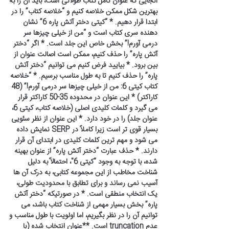
آنجایی که عنوان کامل کتاب طولانی است، باید آن را به
بهترین شکل ممکن خلاصه کنیم و “خلاصه کتاب” را در
ابتدا قرار دهیم. * “کیتی دختر آتش پاره 6” نشان
دهنده سری کتاب است و “من از خیلی چیزها سر
درمی آورم!” بخش خاص این جلد است. * اگر “دختر
آتش پاره” را حذف کنیم، ممکن است اصالت عنوان از
بین برود. * بیایید فرض کنیم می توانیم “دختر آتش
پاره” را حذف کنیم تا به طول مناسب برسیم. * “خلاصه
کتاب کیتی 6: من از خیلی چیزها سر درمی آورم!” (48
کاراکتر) * این عنوان در محدوده 35-50 کاراکتر قرار
می گیرد و کلمات کلیدی اصلی (خلاصه کتاب، کیتی 6،
عنوان جلد) را در خود دارد. * این عنوان از نظر سئویی
بسیار قوی تر است زیرا کاملاً در SERP نمایش داده
می شود و مهم ترین کلمات کلیدی در ابتدای آن قرار
دارند. * حذف عبارت “دختر آتش پاره” از عنوان بهینه
شده، با توجه به وجود “کیتی 6″، احتمالاً به دلیل
شناخت مخاطب از این مجموعه کتابی، به درک آن ها
آسیب نمی رساند و برای تطابق با محدودیت طولی،
یک انتخاب منطقی است. * در صورتیکه “دختر آتش
پاره” بخش بسیار مهمی از شناخت کتاب باشد، می
توانیم آن را در نظر بگیریم، اما اولویت با طول مناسب و
عدم truncation است. **عنوان انتخاب شده (با