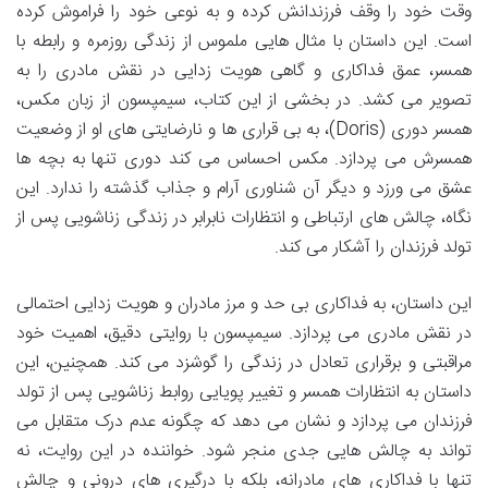
وقت خود را وقف فرزندانش کرده و به نوعی خود را فراموش کرده
است. این داستان با مثال هایی ملموس از زندگی روزمره و رابطه با
همسر، عمق فداکاری و گاهی هویت زدایی در نقش مادری را به
تصویر می کشد. در بخشی از این کتاب، سیمپسون از زبان مکس،
همسر دوری (Doris)، به بی قراری ها و نارضایتی های او از وضعیت
همسرش می پردازد. مکس احساس می کند دوری تنها به بچه ها
عشق می ورزد و دیگر آن شناوری آرام و جذاب گذشته را ندارد. این
نگاه، چالش های ارتباطی و انتظارات نابرابر در زندگی زناشویی پس از
تولد فرزندان را آشکار می کند.
این داستان، به فداکاری بی حد و مرز مادران و هویت زدایی احتمالی
در نقش مادری می پردازد. سیمپسون با روایتی دقیق، اهمیت خود
مراقبتی و برقراری تعادل در زندگی را گوشزد می کند. همچنین، این
داستان به انتظارات همسر و تغییر پویایی روابط زناشویی پس از تولد
فرزندان می پردازد و نشان می دهد که چگونه عدم درک متقابل می
تواند به چالش هایی جدی منجر شود. خواننده در این روایت، نه
تنها با فداکاری های مادرانه، بلکه با درگیری های درونی و چالش