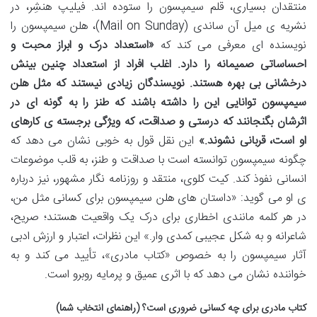
منتقدان بسیاری، قلم سیمپسون را ستوده اند. فیلیپ هنشِر، در
نشریه ی میل آن ساندی (Mail on Sunday)، هلن سیمپسون را
نویسنده ای معرفی می کند که
«استعداد درک و ابراز محبت و
احساساتی صمیمانه را دارد. اغلب افراد از استعداد چنین بینش
درخشانی بی بهره هستند. نویسندگان زیادی نیستند که مثل هلن
سیمپسون توانایی این را داشته باشند که طنز را به گونه ای در
اثرشان بگنجانند که درستی و صداقت، که ویژگی برجسته ی کارهای
او است، قربانی نشوند.»
این نقل قول به خوبی نشان می دهد که
چگونه سیمپسون توانسته است با صداقت و طنز، به قلب موضوعات
انسانی نفوذ کند. کیت کلوی، منتقد و روزنامه نگار مشهور، نیز درباره
ی او می گوید: «داستان های هلن سیمپسون برای کسانی مثل من،
در هر کلمه مانندی اخطاری برای درک یک واقعیت هستند؛ صریح،
شاعرانه و به شکل عجیبی کمدی وار.» این نظرات، اعتبار و ارزش ادبی
آثار سیمپسون را به خصوص «کتاب مادری»، تأیید می کند و به
خواننده نشان می دهد که با اثری عمیق و پرمایه روبرو است.
کتاب مادری برای چه کسانی ضروری است؟ (راهنمای انتخاب شما)