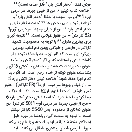
فرض اینکه “دختر آتش پاره” قابل حذف است):**
“خلاصه کتاب کیتی ۶: من از خیلی چیزها سر درمی
آورم!” **بررسی مجدد با حفظ “دختر آتش پاره” و
کوتاه تر کردن سایر بخش ها:** “خلاصه کتاب کیتی
دختر آتش پاره ۶: من از خیلی چیزها سر درمی آورم!”
(62 کاراکتر) – این هنوز طولانی است. **نتیجه گیری
برای بهترین عنوان:** با توجه به محدودیت شدید
کاراکتر در فارسی و طولانی بودن نام کتاب، بهترین
رویکرد این است که نام نویسنده را حذف کرده و از
کلمات کمتری استفاده کنیم. اگر “دختر آتش پاره” به
عنوان یک برند ثابت باشد و مخاطبان با “کیتی 6” آن را
بشناسند، عنوان کوتاه تر شده ارجح است. اما اگر باید
تمام اجزا حفظ شود: “خلاصه کیتی دختر آتش پاره 6:
من از خیلی چیزها سر درمی آورم!” (58 کاراکتر) – هنوز
کمی طولانی است اما بهتر از 62 است. یک راه دیگر،
جدا کردن با خط تیره: “خلاصه کیتی دختر آتش پاره 6
– من از خیلی چیزها سر درمی آورم!” (58 کاراکتر) این
عنوان کماکان از محدوده ایمن 50-55 کاراکتر بیشتر
است. با توجه به سخت گیری راهنما در مورد طول
(حداکثر ۵۰-۵۵ کاراکتر ایمن است)، و با علم به اینکه
حروف فارسی فضای بیشتری اشغال می کنند، باید