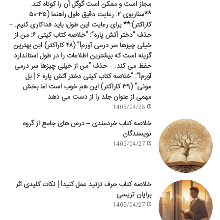
مجاز است و ممکن است گوگل آن را کوتاه کند.
**سناریوی ۲: رعایت دقیق طول راهنما (۳۵-۵۰
کاراکتر):** برای رعایت این طول، باید فداکاری کنیم. –
حذف “دختر آتش پاره”: “خلاصه کتاب کیتی ۶: من از
خیلی چیزها سر درمی آورم!” (۴۸ کاراکتر) این بهترین
گزینه است که بیشترین اطلاعات را در طول استاندارد
حفظ می کند. – حذف “من از خیلی چیزها سر درمی
آورم!”: “خلاصه کتاب کیتی دختر آتش پاره ۶ | بل
مونی” (۳۹ کاراکتر) این هم خوب است اما بخش
مهمی از عنوان جلد را از دست می دهد
1405/04/28
خلاصه کتاب خردمندی – درس های جامع از گروه
نویسندگان
1405/04/27
خلاصه کتاب حرف نزنید عمل کنید! | نکات کلیدی اثر
برایان تریسی
1405/04/27