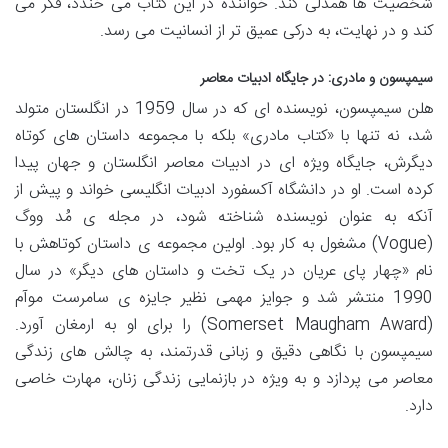
شخصیت ها همدلی کند. خواننده در این کتاب می خندد، فکر می
کند و در نهایت، به درکی عمیق تر از انسانیت می رسد.
سیمپسون و مادری: در جایگاه ادبیات معاصر
هلن سیمپسون، نویسنده ای که در سال 1959 در انگلستان متولد
شد، نه تنها با «کتاب مادری» بلکه با مجموعه داستان های کوتاه
دیگرش، جایگاه ویژه ای در ادبیات معاصر انگلستان و جهان پیدا
کرده است. او در دانشگاه آکسفورد ادبیات انگلیسی خواند و پیش از
آنکه به عنوان نویسنده شناخته شود، در مجله ی مُد ووگ
(Vogue) مشغول به کار بود. اولین مجموعه ی داستان کوتاهش با
نام «چهار پای عریان در یک تخت و داستان های دیگر» در سال
1990 منتشر شد و جوایز مهمی نظیر جایزه ی سامرست موآم
(Somerset Maugham Award) را برای او به ارمغان آورد.
سیمپسون با نگاهی دقیق و زبانی قدرتمند، به چالش های زندگی
معاصر می پردازد و به ویژه در بازنمایی زندگی زنان، مهارت خاصی
دارد.