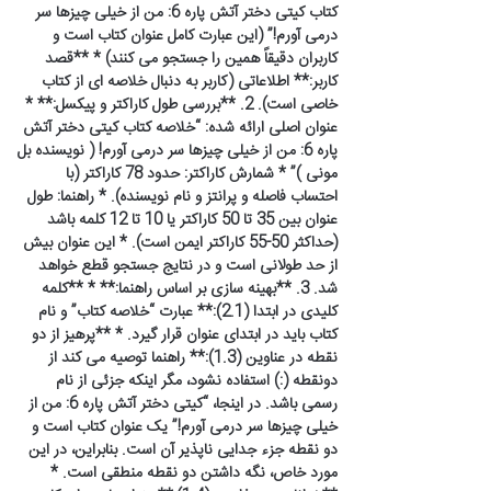
کتاب کیتی دختر آتش پاره 6: من از خیلی چیزها سر
درمی آورم!” (این عبارت کامل عنوان کتاب است و
کاربران دقیقاً همین را جستجو می کنند) * **قصد
کاربر:** اطلاعاتی (کاربر به دنبال خلاصه ای از کتاب
خاصی است). 2. **بررسی طول کاراکتر و پیکسل:** *
عنوان اصلی ارائه شده: “خلاصه کتاب کیتی دختر آتش
پاره 6: من از خیلی چیزها سر درمی آورم! ( نویسنده بل
مونی )” * شمارش کاراکتر: حدود 78 کاراکتر (با
احتساب فاصله و پرانتز و نام نویسنده). * راهنما: طول
عنوان بین 35 تا 50 کاراکتر یا 10 تا 12 کلمه باشد
(حداکثر 50-55 کاراکتر ایمن است). * این عنوان بیش
از حد طولانی است و در نتایج جستجو قطع خواهد
شد. 3. **بهینه سازی بر اساس راهنما:** * **کلمه
کلیدی در ابتدا (2.1):** عبارت “خلاصه کتاب” و نام
کتاب باید در ابتدای عنوان قرار گیرد. * **پرهیز از دو
نقطه در عناوین (1.3):** راهنما توصیه می کند از
دونقطه (:) استفاده نشود، مگر اینکه جزئی از نام
رسمی باشد. در اینجا، “کیتی دختر آتش پاره 6: من از
خیلی چیزها سر درمی آورم!” یک عنوان کتاب است و
دو نقطه جزء جدایی ناپذیر آن است. بنابراین، در این
مورد خاص، نگه داشتن دو نقطه منطقی است. *