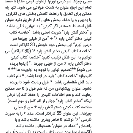
خیلی چیزها سر درمی آورم!” (عنوان فرعی جلد) با حفظ
تمام این اجزا، عنوان به شدت طولانی می شود. تنها راه
ممکن برای تطابق با راهنما، کاهش بخش های تکراری
یا بدیهی و یا حذف بخش هایی که از طریق بقیه عنوان
قابل استنباط هستند. اگر “کیتی” به تنهایی کافی نباشد
و “دختر آتش پاره” هویت اصلی باشد: “خلاصه کتاب
کیتی دختر آتش پاره ۶” + “من از خیلی چیزها سر
درمی آورم” این بخش دوم خودش 30 کاراکتر است.
“خلاصه کتاب کیتی دختر آتش پاره ۶” (30 کاراکتر) می
توانیم به این شکل ترکیب کنیم: “خلاصه کتاب کیتی
دختر آتش پاره ۶: من از خیلی چیزها…” (اینجا بریده
می شود) **تصمیم نهایی با توجه به اولویت ها:** *
کلیدواژه “خلاصه کتاب” باید در ابتدا باشد. * نام کتاب
باید قابل شناسایی باشد. * طول رعایت شود تا بریده
نشود. عنوان پیشنهادی من که هم طول را تا حد ممکن
رعایت کند و هم اطلاعات کلیدی را حفظ کند (با فرض
اینکه “دختر آتش پاره” جزئی از نام کامل و مهم است):
خلاصه کتاب کیتی دختر آتش پاره ۶: من از خیلی
چیزها… این عنوان 55 کاراکتر است. عدد ۶ را به صورت
فارسی “۶” نوشتم تا ظاهر بهتری داشته باشد و با
راهنمای “اعداد در عنوان” همخوانی داشته باشد
(اگرچه اینجا عدد سری کتاب است نه یک لیست). نام