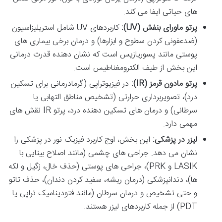
های حیاتی ایفا می کند.
پرتو ماورای بنفش (UV):
کاربردهای UV شامل استریلیزاسیون
(ضدعفونی کردن سطوح و ابزارها) و درمان برخی بیماری های
پوستی مانند پسوریازیس است که نشان دهنده قدرت درمانی
این بخش از طیف الکترومغناطیس است.
پرتو مادون قرمز (IR):
در فیزیوتراپی (گرمادرمانی برای تسکین
درد)، تصویربرداری حرارتی (تشخیص مناطق التهابی یا
سرطانی) و درمان های تسکین دهنده درد، پرتو IR نقش های
مهمی دارد.
لیزر در پزشکی:
این بخش، اوج کاربرد فیزیک نور در پزشکی را
نشان می دهد. جراحی های چشمی (مانند اصلاح بینایی با
LASIK و PRK)، جراحی های پوستی (حذف خال، زگیل و لکه
ها)، دندانپزشکی (درمان ریشه، سفید کردن دندان)، حذف تاتو
و حتی تشخیص و درمان سرطان (مانند فتودینامیک تراپی یا
PDT) از جمله کاربردهای لیزر هستند.