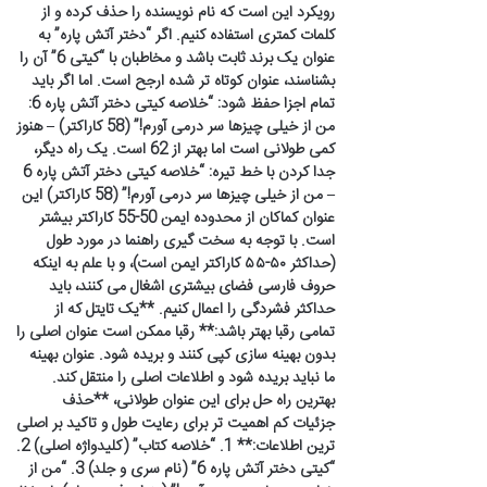
رویکرد این است که نام نویسنده را حذف کرده و از
کلمات کمتری استفاده کنیم. اگر “دختر آتش پاره” به
عنوان یک برند ثابت باشد و مخاطبان با “کیتی 6” آن را
بشناسند، عنوان کوتاه تر شده ارجح است. اما اگر باید
تمام اجزا حفظ شود: “خلاصه کیتی دختر آتش پاره 6:
من از خیلی چیزها سر درمی آورم!” (58 کاراکتر) – هنوز
کمی طولانی است اما بهتر از 62 است. یک راه دیگر،
جدا کردن با خط تیره: “خلاصه کیتی دختر آتش پاره 6
– من از خیلی چیزها سر درمی آورم!” (58 کاراکتر) این
عنوان کماکان از محدوده ایمن 50-55 کاراکتر بیشتر
است. با توجه به سخت گیری راهنما در مورد طول
(حداکثر ۵۰-۵۵ کاراکتر ایمن است)، و با علم به اینکه
حروف فارسی فضای بیشتری اشغال می کنند، باید
حداکثر فشردگی را اعمال کنیم. **یک تایتل که از
تمامی رقبا بهتر باشد:** رقبا ممکن است عنوان اصلی را
بدون بهینه سازی کپی کنند و بریده شود. عنوان بهینه
ما نباید بریده شود و اطلاعات اصلی را منتقل کند.
بهترین راه حل برای این عنوان طولانی، **حذف
جزئیات کم اهمیت تر برای رعایت طول و تاکید بر اصلی
ترین اطلاعات:** 1. “خلاصه کتاب” (کلیدواژه اصلی) 2.
“کیتی دختر آتش پاره 6” (نام سری و جلد) 3. “من از