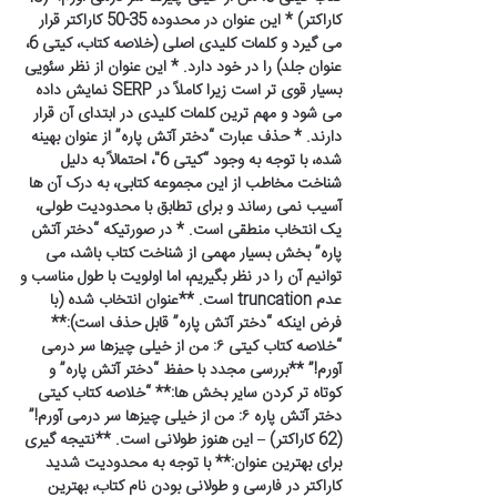
کاراکتر) * این عنوان در محدوده 35-50 کاراکتر قرار
می گیرد و کلمات کلیدی اصلی (خلاصه کتاب، کیتی 6،
عنوان جلد) را در خود دارد. * این عنوان از نظر سئویی
بسیار قوی تر است زیرا کاملاً در SERP نمایش داده
می شود و مهم ترین کلمات کلیدی در ابتدای آن قرار
دارند. * حذف عبارت “دختر آتش پاره” از عنوان بهینه
شده، با توجه به وجود “کیتی 6″، احتمالاً به دلیل
شناخت مخاطب از این مجموعه کتابی، به درک آن ها
آسیب نمی رساند و برای تطابق با محدودیت طولی،
یک انتخاب منطقی است. * در صورتیکه “دختر آتش
پاره” بخش بسیار مهمی از شناخت کتاب باشد، می
توانیم آن را در نظر بگیریم، اما اولویت با طول مناسب و
عدم truncation است. **عنوان انتخاب شده (با
فرض اینکه “دختر آتش پاره” قابل حذف است):**
“خلاصه کتاب کیتی ۶: من از خیلی چیزها سر درمی
آورم!” **بررسی مجدد با حفظ “دختر آتش پاره” و
کوتاه تر کردن سایر بخش ها:** “خلاصه کتاب کیتی
دختر آتش پاره ۶: من از خیلی چیزها سر درمی آورم!”
(62 کاراکتر) – این هنوز طولانی است. **نتیجه گیری
برای بهترین عنوان:** با توجه به محدودیت شدید
کاراکتر در فارسی و طولانی بودن نام کتاب، بهترین