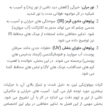
نور مرئی:
خیرگی (کاهش دید ناشی از نور زیاد) و آسیب به
شبکیه در اثر مواجهه طولانی مدت با نور شدید.
پرتوهای مادون قرمز (IR):
سوختگی های حرارتی و آسیب به
عدسی چشم که می تواند منجر به کاتاراکت (آب مروارید)
شود. تدابیر حفاظتی مانند استفاده از عینک های محافظ IR
نیز توضیح داده می شود.
پرتوهای ماورای بنفش (UV):
خطرات جدی مانند سرطان
پوست، آب مروارید و فتومالیگننسی (ایجاد بدخیمی های
پوستی) برجسته می شوند. در این بخش، خواننده با اهمیت
کرم های ضدآفتاب، عینک های UV و لباس های محافظ آشنا
می شود.
اثرات بیولوژیکی لیزر، به دلیل شدت و تمرکز بالای آن، با جزئیات
بیشتری مورد توجه قرار می گیرد. آسیب های حرارتی و مکانیکی
ناشی از لیزر و لزوم دقت بی اندازه در کار با آن تشریح می شود.
بخش مهمی از این فصل به تدابیر حفاظتی در برابر لیزر اختصاص