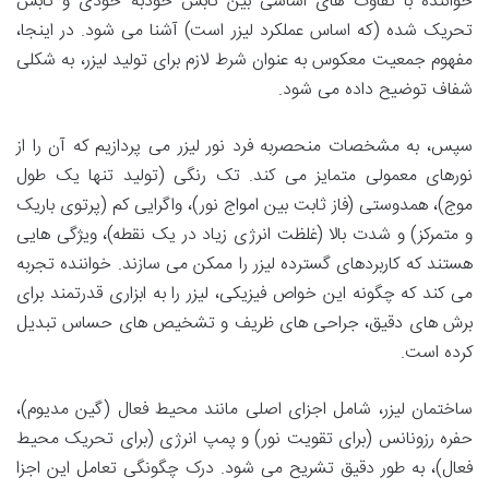
خواننده با تفاوت های اساسی بین تابش خودبه خودی و تابش
تحریک شده (که اساس عملکرد لیزر است) آشنا می شود. در اینجا،
مفهوم جمعیت معکوس به عنوان شرط لازم برای تولید لیزر، به شکلی
شفاف توضیح داده می شود.
سپس، به مشخصات منحصربه فرد نور لیزر می پردازیم که آن را از
نورهای معمولی متمایز می کند. تک رنگی (تولید تنها یک طول
موج)، همدوستی (فاز ثابت بین امواج نور)، واگرایی کم (پرتوی باریک
و متمرکز) و شدت بالا (غلظت انرژی زیاد در یک نقطه)، ویژگی هایی
هستند که کاربردهای گسترده لیزر را ممکن می سازند. خواننده تجربه
می کند که چگونه این خواص فیزیکی، لیزر را به ابزاری قدرتمند برای
برش های دقیق، جراحی های ظریف و تشخیص های حساس تبدیل
کرده است.
ساختمان لیزر، شامل اجزای اصلی مانند محیط فعال (گین مدیوم)،
حفره رزونانس (برای تقویت نور) و پمپ انرژی (برای تحریک محیط
فعال)، به طور دقیق تشریح می شود. درک چگونگی تعامل این اجزا