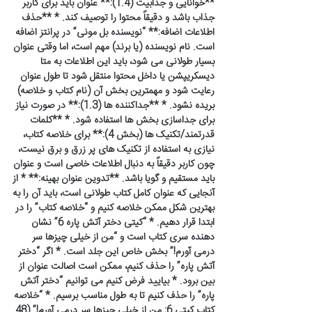
**خوانایی و جذابیت (1.4):** عنوان باید برای کاربر
جذاب باشد و دقیقاً محتوا را توصیف کند. * **حذف
اطلاعات اضافه:** “نویسنده بل مونی” در پرانتز اضافه
است. نام نویسنده (یا برند) مهم است، اما وقتی عنوان
بسیار طولانی می شود، باید این اطلاعات به متا
دیسکریپشن یا داخل محتوا منتقل شود تا طول عنوان
رعایت شود و مهمترین بخش آن (نام کتاب و خلاصه)
بریده نشود. * **جداکننده ها (1.3):** در صورت نیاز
برای جداسازی بخش ها استفاده شود. * **کلمات
قدرتمند/تکنیک ها (بخش 4):** برای خلاصه کتاب،
نیازی به استفاده از تکنیک های پر زرق و برق نیست،
چون کاربر دقیقاً به دنبال اطلاعات خاصی است و عنوان
باید مستقیم و گویا باشد. **تدوین عنوان بهینه:** * از
آنجایی که عنوان کامل کتاب طولانی است، باید آن را به
بهترین شکل ممکن خلاصه کنیم و “خلاصه کتاب” را در
ابتدا قرار دهیم. * “کیتی دختر آتش پاره 6” نشان
دهنده سری کتاب است و “من از خیلی چیزها سر
درمی آورم!” بخش خاص این جلد است. * اگر “دختر
آتش پاره” را حذف کنیم، ممکن است اصالت عنوان از
بین برود. * بیایید فرض کنیم می توانیم “دختر آتش
پاره” را حذف کنیم تا به طول مناسب برسیم. * “خلاصه
کتاب کیتی 6: من از خیلی چیزها سر درمی آورم!” (48