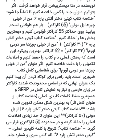
نویسنده در متا دیسکریپشن قرار خواهد گرفت. اگر
بتوانیم عنوان جلد را کمی خلاصه کنیم تا تماماً جا شود:
“خلاصه کتاب کیتی دختر آتش پاره ۶: من از خیلی
چیزها بل مونی” (65 کاراکتر) – باز هم طولانی است.
بیایید روی حداکثر 55 کاراکتر فوکوس کنیم و مهمترین
بخش ها را حفظ کنیم. “خلاصه کتاب کیتی دختر آتش
پاره ۶” (۳۰ کاراکتر) + “من از خیلی چیزها سر درمی
آورم!” (۳۲ کاراکتر) = 62 کاراکتر. بهترین رویکرد این
است که بخش اصلی نام کتاب را حفظ کنیم و اطلاعات
تکمیلی را با دقت خلاصه کنیم. اگر عنوان “من از خیلی
چیزها سر درمی آورم!” برای شناسایی کامل کتاب
ضروری است، باید راهی برای کوتاه کردن آن پیدا کنیم.
یک عنوان نهایی که بر اساس محدودیت شدید کاراکتر
در زبان فارسی و نیاز به نمایش کامل در SERP و
همچنین حفظ کلمات کلیدی اصلی (خلاصه کتاب و
عنوان کامل اثر) به بهترین شکل ممکن تدوین شده
باشد: **خلاصه کتاب کیتی دختر آتش پاره ۶ | از بل
مونی (۵۰ کاراکتر)** این عنوان تا حد زیادی اطلاعات
اصلی را حفظ کرده و در محدوده 50 کاراکتری قرار می
گیرد. – “خلاصه کتاب”: شروع با کلمه کلیدی اصلی. –
“کیتی دختر آتش پاره ۶”: نام کامل سری و شماره جلد.