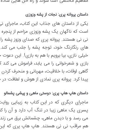
مفاهیم مختلفی آشنا شوند و راه حل هایی ساده 
داستان پروانه پری: نجات از پشه وزوزی
یکی از داستان های جذاب این کتاب، ماجرای ن
است که ناگهان یک پشه وزوزی مزاحم از پنجره و
نی نی هستند. پروانه پری که صدای وزوز پشه را
های رنگارنگ خود، توجه پشه را جلب می کند. پ
خیلی نازی، بیا برویم با هم به بازی!. این دعو
بازی و شعرخوانی را می یابد، فراموش می کند 
گاهی اوقات، با خلاقیت، مهربانی و منحرف کردن
پیدا کرد. پروانه پری نمادی از هوش و لطافت د
داستان هاپ هاپ پری: دوستی ماهی و پیشی پشمالو
ماجرای دیگری که در این کتاب به زیبایی ر
پسری یک ماهی زیبا در تنگ آب دارد و آن را کنار
می رسد و با دیدن ماهی، چشمانش برق می زند. او ب
هم مراقب نی نی هستند. هاپ هاپ پری که این