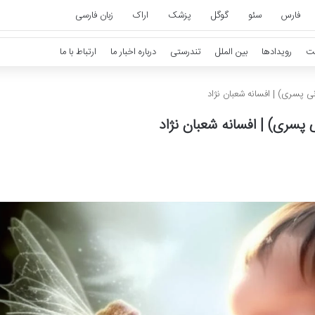
فارس
سئو
گوگل
پزشک
اراک
زبان فارسی
ت
رویدادها
بین الملل
تندرستی
درباره اخبار ما
ارتباط با ما
ی پسری) | افسانه شعبان نژاد
 پسری) | افسانه شعبان نژاد