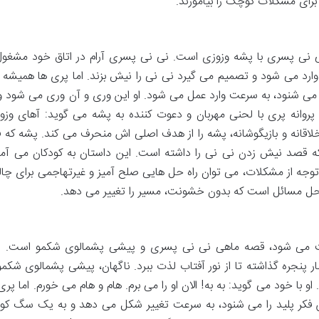
برای مشکلات کوچک را بیاموزند.
ی نی پسری با پشه وزوزی است. نی نی پسری آرام در اتاق خود مشغول
ارد می شود و تصمیم می گیرد نی نی را نیش بزند. اما پری ها همیشه 
 می شنود، به سرعت وارد عمل می شود. او این وری و آن وری می شود و ب
روانه پری با لحنی مهربان و دعوت کننده به پشه می گوید: آهای وزو
ت خلاقانه و بازیگوشانه، پشه را از هدف اصلی اش منحرف می کند. پشه که
که قصد نیش زدن نی نی را داشته است. این داستان به کودکان می آمو
 توجه از مشکلات، می توان راه حل هایی صلح آمیز و غیرتهاجمی برای چا
ر حل مسائل است که بدون خشونت، مسیر را تغییر می دهد.
وایت می شود، قصه ماهی نی نی پسری و پیشی پشمالوی شکمو است. 
 پنجره گذاشته تا از نور آفتاب لذت ببرد. ناگهان، پیشی پشمالوی شکمو ا
ا خود می گوید: به به! الان او را می برم. هام و هام می خورم. اما پری 
 فکر پلید را می شنود، به سرعت تغییر شکل می دهد و به یک سگ ک