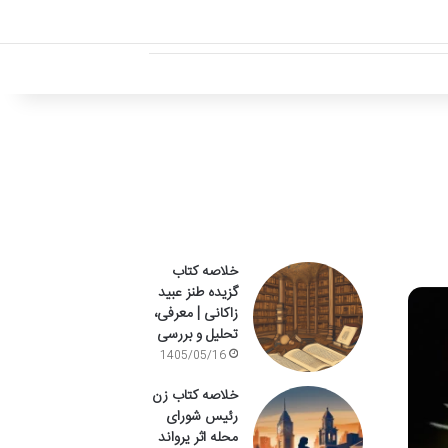
خلاصه کتاب
گزیده طنز عبید
زاکانی | معرفی،
تحلیل و بررسی
1405/05/16
خلاصه کتاب زن
رئیس شورای
محله اثر یرواند