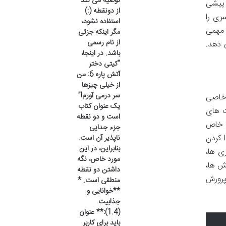
توصیه می کند
 پیشی
از دونقطه (:)
ری را
استفاده نشود،
 مهمی
مگر اینکه جزئی
از نام رسمی
 دهد.
باشد. در اینجا،
“کیتی دختر
آتش پاره 6: من
از خیلی چیزها
سر درمی آورم!”
 خاصی
یک عنوان کتاب
ت های
است و دو نقطه
ی خاص
جزء جدایی
 کردن
ناپذیر آن است.
بنابراین، در این
ی ها،
مورد خاص، نگه
ش ها،
داشتن دو نقطه
پرورش
منطقی است. *
**خوانایی و
جذابیت
(1.4):** عنوان
باید برای کاربر