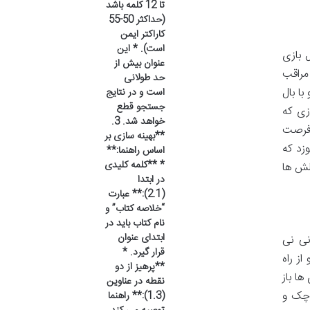
تا 12 کلمه باشد
(حداکثر 50-55
کاراکتر ایمن
است). * این
 بازی
عنوان بیش از
مراقب
حد طولانی
ا بال
است و در نتایج
جستجو قطع
زی که
خواهد شد. 3.
 فرصت
**بهینه سازی بر
زد که
اساس راهنما:**
* **کلمه کلیدی
لش ها
در ابتدا
(2.1):** عبارت
“خلاصه کتاب” و
نام کتاب باید در
ابتدای عنوان
نی نی
قرار گیرد. *
ز راه
**پرهیز از دو
ها باز
نقطه در عناوین
وچک و
(1.3):** راهنما