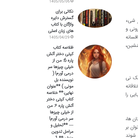
1405/05/06
نکاتی برای
گسترش دایره
ر شیء
واژگان با کتاب
ونی و
های زبان اصلی
فسانه
1405/04/29
نشین،
ظلاصه کتاب
کیتی دختر آتش
پاره 6: من از
خیلی چیزها سر
درمی آورم! (
یک نی
نویسنده بل
اقانه
مونی ) **عنوان
نهایی:** خلاصه
یی را
کتاب کیتی دختر
آتش پاره ۶: من
از خیلی چیزها
ن ها،
سر درمی آورم!
— **تحلیل و
ان بر
مراحل تدوین
 شوند