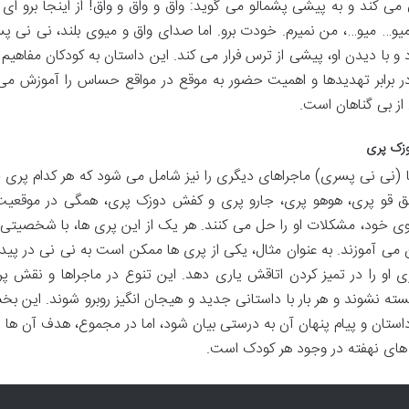
می کند و به پیشی پشمالو می گوید: واق و واق و واق! از اینجا برو ای
یو… میو…، من نمیرم. خودت برو. اما صدای واق و میوی بلند، نی نی پس
 با دیدن او، پیشی از ترس فرار می کند. این داستان به کودکان مفاهیم
برابر تهدیدها و اهمیت حضور به موقع در مواقع حساس را آموزش می
ز بی گناهان است.
وزک پری
 ها (نی نی پسری) ماجراهای دیگری را نیز شامل می شود که هر کدام پری
ق بق قو پری، هوهو پری، جارو پری و کفش دوزک پری، همگی در موقعی
ی خود، مشکلات او را حل می کنند. هر یک از این پری ها، با شخصیت
ی آموزند. به عنوان مثال، یکی از پری ها ممکن است به نی نی در پیدا
او را در تمیز کردن اتاقش یاری دهد. این تنوع در ماجراها و نقش پر
ته نشوند و هر بار با داستانی جدید و هیجان انگیز روبرو شوند. این بخ
ر داستان و پیام پنهان آن به درستی بیان شود، اما در مجموع، هدف آن ها 
ای نهفته در وجود هر کودک است.