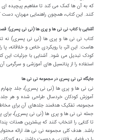
که به آن ها کمک می کند تا مفاهیم پیچیده ای 
کنند. این کتاب، همچون راهنمایی مهربان، دست ک
آشنایی با کتاب نی نی ها و پری ها (نی نی پسری): قصه
کتاب نی نی ها و پری ها (نی نی پسری) نه تنها
هاست. این اثر، با رویکردی خاص و خلاقانه، پا ر
کودک تبدیل می شود. آشنایی با جزئیات این کتا
استفاده را از پتانسیل های آموزشی و سرگرمی آن ب
جایگاه نی نی پسری در مجموعه نی نی ها
نی نی ها و پری ها (نی نی پسری)، جلد چهارم 
آموزش کودکان خردسال طراحی شده و هر جلد آ
مجموعه، تفکیک هدفمند جلدهای آن برای مخاطبی
جمله نی نی ها و پری ها (نی نی پسری)، برای پس
تا کتابی را انتخاب کنند که بیشترین همذات پندا
باشد. هدف کلی مجموعه نی نی ها، ارائه محتوای
را در فضایی فانتزی و دوست داشتنی به کودکان آ