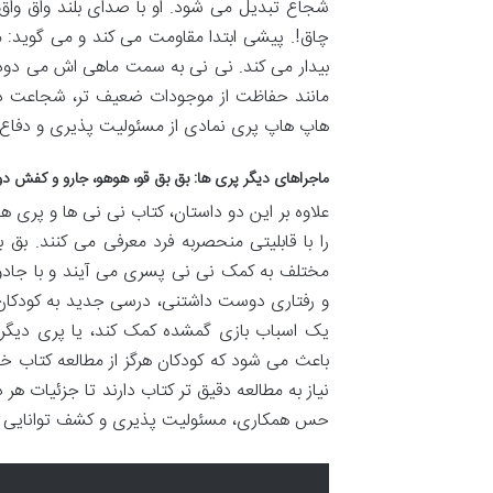
شجاع تبدیل می شود. او با صدای بلند واق واق 
چاق!. پیشی ابتدا مقاومت می کند و می گوید: م
بیدار می کند. نی نی به سمت ماهی اش می دود و
مانند حفاظت از موجودات ضعیف تر، شجاعت در 
هاپ هاپ پری نمادی از مسئولیت پذیری و دفاع ا
ماجراهای دیگر پری ها: بق بق قو، هوهو، جارو و کفش د
علاوه بر این دو داستان، کتاب نی نی ها و پری
را با قابلیتی منحصربه فرد معرفی می کنند. ب
مختلف به کمک نی نی پسری می آیند و با جادو
و رفتاری دوست داشتنی، درسی جدید به کودکان م
یک اسباب بازی گمشده کمک کند، یا پری دیگری 
باعث می شود که کودکان هرگز از مطالعه کتاب خس
نیاز به مطالعه دقیق تر کتاب دارند تا جزئیات ه
حس همکاری، مسئولیت پذیری و کشف توانایی ه