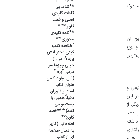
عنوان:** 1.
م درک
**شناسایی
کلمات کلیدی
اصلی و قصد
کاربر:** *
**کلمه کلیدی
ین آن
محوری:**
“خلاصه کتاب
و روح
کیتی دختر آتش
هترین
پاره 6: من از
خیلی چیزها سر
درمی آورم!”
(این عبارت کامل
عنوان کتاب
رمی و
است و کاربران
ر این
دقیقاً همین را
ر، از
جستجو می
کنند) * **قصد
ی دهد
کاربر:**
داشته
اطلاعاتی (کاربر
فتاری
به دنبال خلاصه
ای از کتاب
ی های