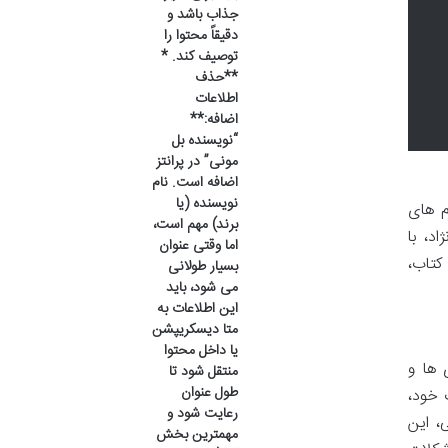
جذاب باشد و
دقیقاً محتوا را
توصیف کند. *
**حذف
اطلاعات
اضافه:**
“نویسنده بل
مونی” در پرانتز
اضافه است. نام
نویسنده (یا
م های
برند) مهم است،
د، با
اما وقتی عنوان
کتاب،
بسیار طولانی
می شود، باید
این اطلاعات به
متا دیسکریپشن
یا داخل محتوا
 ها و
منتقل شود تا
طول عنوان
 خود،
رعایت شود و
، این
مهمترین بخش