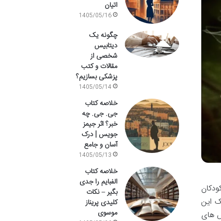
اتیان
1405/05/16
چگونه یک
دیتابیس
شخصی از
مقالات و کتب
پزشکی بسازیم؟
1405/05/14
خلاصه کتاب
جی. جی. چه
خبر؟ اثر جیمز
جویس | درک
آسان و جامع
1405/05/13
خلاصه کتاب
الفبایم را جدی
ودکان
بگیر – نکات
ک این
کلیدی پریناز
موسوی
ش های