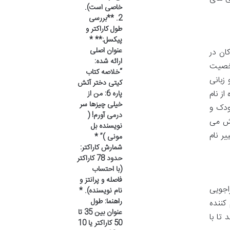
خاصی است).
2. **بررسی
طول کاراکتر و
پیکسل:** *
عنوان اصلی
دکان در
ارائه شده:
شخصیت
“خلاصه کتاب
زبانی
کیتی دختر آتش
ز نام
پاره 6: من از
خیلی چیزها سر
ودک و
درمی آورم! (
یش می
نویسنده بل
ر نام
مونی )” *
شمارش کاراکتر:
حدود 78 کاراکتر
(با احتساب
فاصله و پرانتز و
اجویی
نام نویسنده). *
راهنما: طول
کننده
عنوان بین 35 تا
تا با
50 کاراکتر یا 10