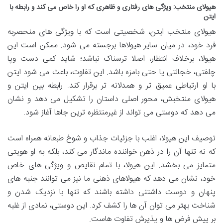
هیولای منتخب: ویژگی های رفتاری و ظاهری که او را خاص می کند و رابطه با
ایتن
هیولای منتخب ایتن، شخصیتی است که با ویژگی های منحصربه
فرد خود، در میان سایر هیولاها برجسته می شود. ممکن است این
هیولا، برخلاف انتظار، اصلا ترسناک نباشد؛ شاید کمی دست وپا
چلفتی، خجالتی یا حتی بامزه باشد. این تفاوت، باعث می شود ایتن
با او ارتباطی عمیق تر و همدلانه تر برقرار کند. رابطه بین ایتن و
هیولای منتخبش، محور اصلی داستان را تشکیل می دهد و نشان
می دهد که دوستی می تواند از غیرمنتظره ترین جاها آغاز شود.
توصیف این هیولا، اغلب با جزئیات جذاب و شوخ طبعانه همراه است
که نه تنها آن را در ذهن خواننده ماندگار می کند، بلکه به او هویتی
متمایز می بخشد. این هیولا، با تمام نقایص و ویژگی های خاص
خود، نشان می دهد که هیولاهای ذهنی ما نیز می توانند جنبه های
پنهان و دوست داشتنی داشته باشند که تنها با نزدیک شدن و
شناخت بهتر می توان آن ها را کشف کرد. این دوستی، نمادی از غلبه
بر پیش فرض ها و پذیرش تفاوت هاست.