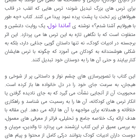
در دنیای کودکان، تاریکی و ناشناخته ها گاهی می توانند به منبعی
برای ترس های بزرگ تبدیل شوند؛ ترس هایی که اغلب در قالب
هیولاهای زیر تخت یا پشت پرده نمود پیدا می کنند. کتاب «چه طور
آماندا نول
با هیولایم آشنا شدم؟» نوشته ی
، یک روایت دلنشین و
متفاوت است که با نگاهی تازه به این ترس ها می پردازد. این اثر
برجسته در ادبیات کودک، نه تنها داستان گویی جذابی دارد، بلکه به
شکلی هوشمندانه به کودکان می آموزد که چگونه با ترس هایشان
کنار بیایند و حتی آن ها را به دوستان خود تبدیل کنند.
این کتاب با تصویرسازی های چشم نواز و داستانی پر از شوخی و
هیجان، به سرعت جای خود را در دل خانواده ها باز کرده است.
محبوبیت آن از آنجایی نشأت می گیرد که به جای نادیده گرفتن یا
انکار ترس های کودکانه، آن ها را به رسمیت می شناسد و راهکاری
خلاقانه و همدلانه برای مواجهه با آن ها ارائه می دهد. این مقاله با
هدف ارائه یک خلاصه جامع و تحلیلی، فراتر از معرفی های معمول،
به بررسی عمیق تر این کتاب ارزشمند می پردازد تا والدین، مربیان و
دوست داران ادبیات کودک بتوانند درکی کامل از محتوا و پیام های