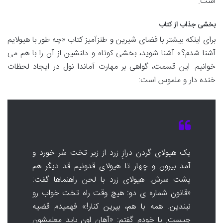
است.
بخشی جذاب از کتاب
برای اینکه بیشتر با فضای شیرین و طنزآمیز کتاب «چه طور با هیولایم
آشنا شدم؟» آشنا شوید، بخشی کوتاه و دلنشین از آن را با هم می
خوانیم. این قسمت، گواهی بر مهارت آماندا نول در ایجاد لحظات
خنده دار و ملموس است:
یک هیولای گردن درازِ زرد از زیر تخت سُر خورد و
آمد بیرون و چهار تا هیولای قدونیم قد دیگر هم
پشت سرش. هیولای زرد با لحن راهنماها گفت:
«قانون شماره ی دو: هیچ وقت راه تخت خواب رو
نبندین. همه با هم، بپرین کنار!» فهمیدم قضیه
چیست. با خودم گفتم: «آهان اون باید معلمشون