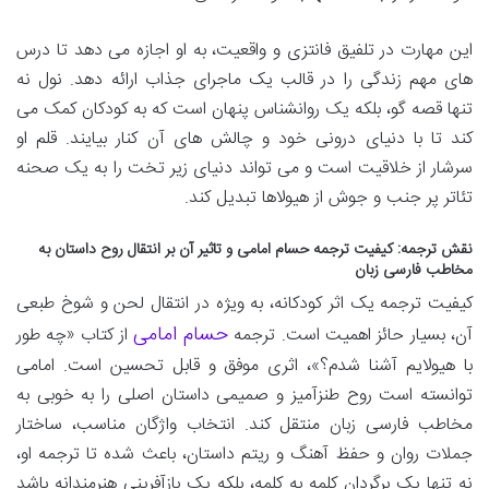
این مهارت در تلفیق فانتزی و واقعیت، به او اجازه می دهد تا درس
های مهم زندگی را در قالب یک ماجرای جذاب ارائه دهد. نول نه
تنها قصه گو، بلکه یک روانشناس پنهان است که به کودکان کمک می
کند تا با دنیای درونی خود و چالش های آن کنار بیایند. قلم او
سرشار از خلاقیت است و می تواند دنیای زیر تخت را به یک صحنه
تئاتر پر جنب و جوش از هیولاها تبدیل کند.
نقش ترجمه: کیفیت ترجمه حسام امامی و تاثیر آن بر انتقال روح داستان به
مخاطب فارسی زبان
کیفیت ترجمه یک اثر کودکانه، به ویژه در انتقال لحن و شوخ طبعی
حسام امامی
آن، بسیار حائز اهمیت است. ترجمه
از کتاب «چه طور
با هیولایم آشنا شدم؟»، اثری موفق و قابل تحسین است. امامی
توانسته است روح طنزآمیز و صمیمی داستان اصلی را به خوبی به
مخاطب فارسی زبان منتقل کند. انتخاب واژگان مناسب، ساختار
جملات روان و حفظ آهنگ و ریتم داستان، باعث شده تا ترجمه او،
نه تنها یک برگردان کلمه به کلمه، بلکه یک بازآفرینی هنرمندانه باشد