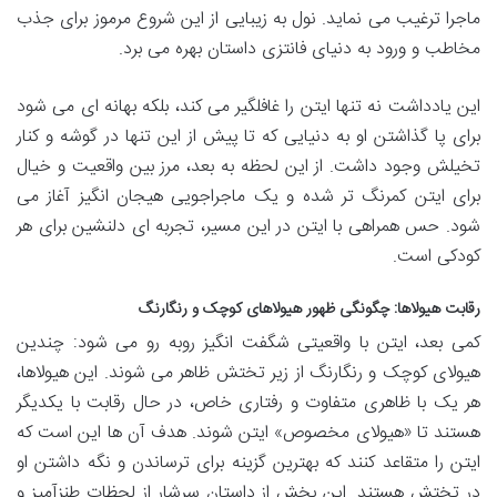
ماجرا ترغیب می نماید. نول به زیبایی از این شروع مرموز برای جذب
مخاطب و ورود به دنیای فانتزی داستان بهره می برد.
این یادداشت نه تنها ایتن را غافلگیر می کند، بلکه بهانه ای می شود
برای پا گذاشتن او به دنیایی که تا پیش از این تنها در گوشه و کنار
تخیلش وجود داشت. از این لحظه به بعد، مرز بین واقعیت و خیال
برای ایتن کمرنگ تر شده و یک ماجراجویی هیجان انگیز آغاز می
شود. حس همراهی با ایتن در این مسیر، تجربه ای دلنشین برای هر
کودکی است.
رقابت هیولاها: چگونگی ظهور هیولاهای کوچک و رنگارنگ
کمی بعد، ایتن با واقعیتی شگفت انگیز روبه رو می شود: چندین
هیولای کوچک و رنگارنگ از زیر تختش ظاهر می شوند. این هیولاها،
هر یک با ظاهری متفاوت و رفتاری خاص، در حال رقابت با یکدیگر
هستند تا «هیولای مخصوص» ایتن شوند. هدف آن ها این است که
ایتن را متقاعد کنند که بهترین گزینه برای ترساندن و نگه داشتن او
در تختش هستند. این بخش از داستان سرشار از لحظات طنزآمیز و