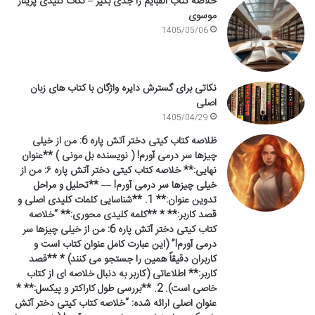
خلاصه کتاب الفبایم را جدی بگیر – نکات کلیدی پریناز
موسوی
1405/05/06
نکاتی برای گسترش دایره واژگان با کتاب های زبان
اصلی
1405/04/29
ظلاصه کتاب کیتی دختر آتش پاره 6: من از خیلی
چیزها سر درمی آورم! ( نویسنده بل مونی ) **عنوان
نهایی:** خلاصه کتاب کیتی دختر آتش پاره ۶: من از
خیلی چیزها سر درمی آورم! — **تحلیل و مراحل
تدوین عنوان:** 1. **شناسایی کلمات کلیدی اصلی و
قصد کاربر:** * **کلمه کلیدی محوری:** “خلاصه
کتاب کیتی دختر آتش پاره 6: من از خیلی چیزها سر
درمی آورم!” (این عبارت کامل عنوان کتاب است و
کاربران دقیقاً همین را جستجو می کنند) * **قصد
کاربر:** اطلاعاتی (کاربر به دنبال خلاصه ای از کتاب
خاصی است). 2. **بررسی طول کاراکتر و پیکسل:** *
عنوان اصلی ارائه شده: “خلاصه کتاب کیتی دختر آتش