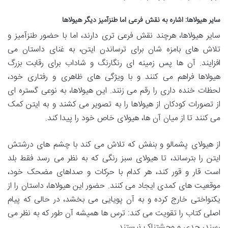
سایر هیولاها: اشاره به نقش فرعی اما طنزآمیز دیگر هیولاها
سایر هیولاها، هرچند نقش فرعی تری دارند، اما با حضور طنزآمیز و
تلاش های بامزه شان برای ترساندن ایتن، به غنای داستان می
افزایند. آن ها پس زمینه ای رنگارنگ و شاداب برای رقابت بزرگ
هیولاها فراهم می کنند و با ویژگی های ظاهری و رفتاری خود،
لحظات خنده داری را رقم می زنند. این هیولاها، به نوعی گستره ای
از تصورات کودکان از هیولاها را به تصویر می کشند و به ایتن کمک
می کنند تا از میان آن ها، هیولای خاص خود را پیدا کند.
از هیولای پشمالو و بنفش که تلاش می کند با چشم های درشتش
ایتن را بترساند، تا هیولای سبز رنگی که به نظر می رسد فقط بلد
است قار و قور کند، هر کدام با حرکات و صداهای مضحک خود،
موقعیت های کمدی ایجاد می کنند. حضور این هیولاها، داستان را از
یکنواختی خارج کرده و به آن پویایی می بخشد، در حالی که پیام
اصلی کتاب را تقویت می کند: ترس ها همیشه آن طور که به نظر می
رسند، جدی و وحشتناک نیستند.