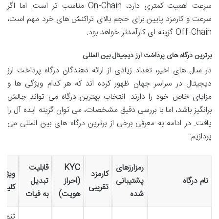
سرعت اهمیت کمتری دارد، On-Chain مناسب تر است. اما اگر
سرعت و کارمزد پایین برای حجم بالای تراکنش های خرد مهم است،
Off-Chain گزینه ای کارآمدتر خواهد بود.
برترین درگاه های پرداخت ارز دیجیتال بین المللی
در سال های اخیر، تعداد زیادی از ارائه دهندگان درگاه پرداخت ارز
دیجیتال در سراسر جهان ظهور کرده اند که هر کدام ویژگی ها و
مزایای خاص خود را دارند. انتخاب بهترین درگاه می تواند چالش
برانگیز باشد، اما با بررسی دقیق مشخصات، می توان گزینه ایده آل را
یافت. در ادامه به معرفی برخی از برترین درگاه های بین المللی می
پردازیم:
رمزارزهای
KYC
قابلیت
کارمزد
ویژگی
نام درگاه
پشتیبانی
(احراز
تبدیل
تقریبی
کلیدی
شده
هویت)
به فیات
تنوع