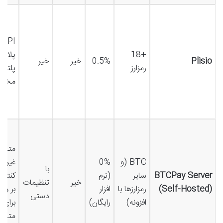
I
+18
پلاگی
Plisio
0.5%
خیر
خیر
رمزارز
پلتفر
مختل
متن با
BTC (و
0%
غیرمتم
با
BTCPay Server
سایر
(نرم
کنترل
خیر
تنظیمات
(Self-Hosted)
رمزارزها با
افزار
بر وج
دستی
افزونه)
رایگان)
برای
متخص