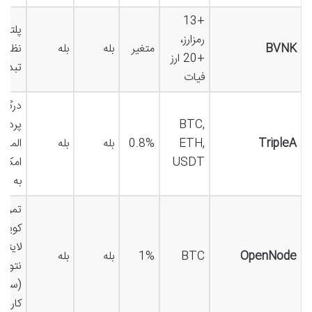
+13
پلتفر
رمزارز،
BVNK
متغیر
بله
بله
+20 ارز
تبدیل
فیات
درگاه
BTC,
پرداخ
TripleA
ETH,
0.8%
بله
بله
المللی
USDT
امکان
به فی
تمرکز
کوین 
لایتن
OpenNode
BTC
1%
بله
بله
نتورک
(سرع
کارمز