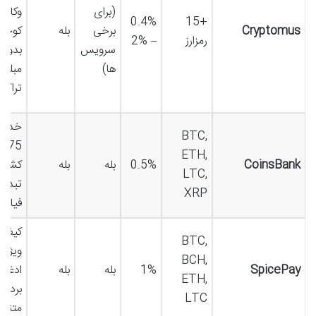
(برای
وکاره
0.4%
+15
Cryptomus
برخی
بله
کوچک
رمزارز
– 2%
سرویس
بدون 
ها)
مبلغ
تراک
خدما
BTC,
+
ETH,
CoinsBank
0.5%
بله
بله
کشور،
LTC,
تبدیل
XRP
فیات
کیف پ
BTC,
ویژگی
BCH,
SpicePay
1%
بله
بله
ادغام
ETH,
بردا
LTC
متنوع