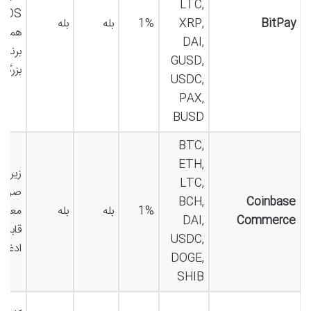
LTC,
BitPay
XRP,
1%
بله
بله
همکار
DAI,
برنده
GUSD,
بزرگ
USDC,
PAX,
BUSD
BTC,
ETH,
زیرمج
LTC,
صراف
BCH,
Coinbase
1%
بله
بله
DAI,
Commerce
قابل 
USDC,
ادغام
DOGE,
SHIB