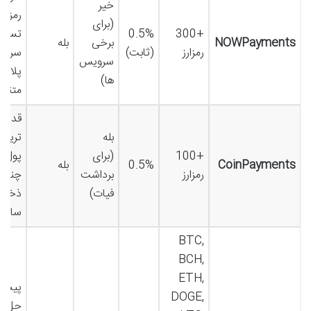
خیر
رمزارز
(برای
+300
0.5%
تسوی
NOWPayments
برخی
بله
رمزارز
(ثابت)
سریع،
سرویس
پلاگی
ها)
متنوع
قدیم
بله
ترین،
+100
(برای
پول
CoinPayments
0.5%
بله
رمزارز
برداشت
چندام
فیات)
ذخیره
سازی
BTC,
BCH,
ETH,
پیشگا
DOGE,
حل ه