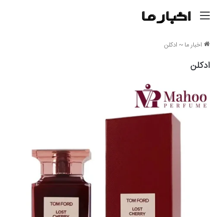
منو
اخبار ما
~
ادکلن
ادکلن