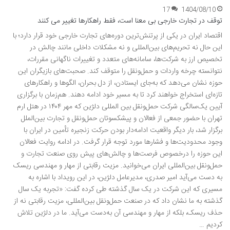
17
1404/08/10
توقف در تجارت خارجی بی معنا است، فقط راهکارها تغییر می کنند
اقتصاد ایران در یکی از پرتنش‌ترین دوره‌های تجارت خارجی خود قرار دارد؛ با
این حال نه تحریم‌های بین‌المللی و نه مشکلات داخلی مانند چالش در
تخصیص ارز به شرکت‌ها، سامانه‌های متعدد و تغییرات ناگهانی مقررات،
نتوانسته چرخه واردات و حمل‌ونقل را متوقف کند. صحبت‌های بازیگران این
حوزه نشان می‌دهد که به‌جای ایستادن، از دل بحران، الگوها و راهکارهای
تازه‌ای استخراج خواهند کرد تا به مسیر خود ادامه دهند. هم‌زمان با برگزاری
آیین یک‌سالگی شرکت حمل‌ونقل بین المللی دلژین که مهر ۱۴۰۴ در هتل ارم
تهران با حضور جمعی از فعالان و پیشکسوتان حمل‌ونقل و تجارت بین‌الملل
برگزار شد، بار دیگر واقعیت ادامه‌دار بودن حرکت زنجیره تأمین در ایران با
وجود محدودیت‌ها و فشارها مورد توجه قرار گرفت. در ادامه روایت فعالان
این حوزه را درخصوص فرصت‌ها و چالش‌های پیش روی صنعت تجارت و
حمل‌ونقل بین‌المللی ایران می‌خوانید. مزیت رقابتی از مهار و مهندسی ریسک
به دست می‌آید امیر صدری، مدیرعامل دلژین، در این رویداد با اشاره به
مسیری که این شرکت در یک سال گذشته طی کرده گفت: «تجربه یک سال
گذشته به ما نشان داد که در صنعت حمل‌ونقل بین‌المللی، مزیت رقابتی نه از
حذف ریسک، بلکه از مهار و مهندسی آن به‌دست می‌آید. ما در دلژین تلاش
کردیم …