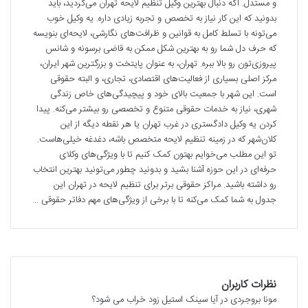
و مستدل. اگه دنبال بهترین وکیل تنظیم لایحه تهران می‌گردید، باید
بدونید که این کار نیاز به تخصص و تجربه زیادی داره. یه وکیل خوب
می‌تونه با تسلط کامل به قوانین و ظرافت‌های نگارشی، لایحه‌ای بنویسه
که حرف دل شما رو به بهترین شکل ممکن به قاضی برسونه و شانس
پیروزی‌تون رو بالا ببره. تهران، به عنوان پایتخت و بزرگترین شهر ایران،
مرکز اصلی بسیاری از فعالیت‌های اقتصادی، تجاری، و البته حقوقی
است. این شهر با جمعیت بالای خود و پیچیدگی‌های خاص زندگی
شهری، نیاز به خدمات حقوقی متنوع و تخصصی رو بیشتر می‌کنه. پیدا
کردن یه وکیل دادگستری در غرب تهران یا هر نقطه دیگه از این
کلان‌شهر که در زمینه تنظیم لایحه متخصص باشه، دغدغه خیلی‌هاست.
تو این مطلب می‌خوایم بهتون کمک کنیم تا با ویژگی‌های وکلای
حرفه‌ای در این حوزه آشنا بشید و بدونید چطور می‌تونید بهترین انتخاب
رو داشته باشید. مراکز حقوقی برتر برای تنظیم لایحه در تهران این
جدول به شما کمک می‌کنه تا با برخی از ویژگی‌های مهم دفاتر حقوقی …
نظرات کاربران
مونا بروجردی
در
آیا سینک استیل زود خراب می شود؟