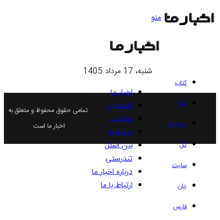
منو
شنبه، 17 مرداد 1405
کتاب
اخبار ما
طلا
اقتصادی
تمامی حقوق محفوظ و متعلق به
سلامت
دیجیتال
اخبار ما است.
رویدادها
بین الملل
گل
تندرستی
سایت
درباره اخبار ما
ارتباط با ما
زبان
فارس