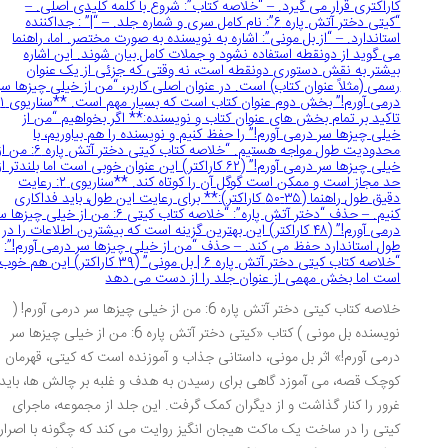
کاراکتری قرار می گیرد. – “خلاصه کتاب”: شروع با کلمه کلیدی اصلی. –
“کیتی دختر آتش پاره ۶”: نام کامل سری و شماره جلد. – “|” : جداکننده
استاندارد. – “از بل مونی”: اشاره به نویسنده به صورت مختصر. اما، راهنما
می گوید از دونقطه استفاده نشود و جملات کامل بیان شوند. این اشاره
بیشتر به نقش دستوری دونقطه است، نه وقتی که جزئی از یک عنوان
رسمی (مثلاً عنوان کتاب) است. در عنوان اصلی کاربر، “من از خیلی چیزها سر
درمی آورم!” بخش دوم عنوان کتاب است که بسیار مهم است. **سناریوی ۱:
تاکید بر تمام بخش های عنوان کتاب و نویسنده:** اگر بخواهیم “من از
خیلی چیزها سر درمی آورم!” را حفظ کنیم و نویسنده را هم بیاوریم، با
محدودیت طول مواجه هستیم. “خلاصه کتاب کیتی دختر آتش پاره ۶: من از
خیلی چیزها سر درمی آورم!” (۶۲ کاراکتر) این عنوان خوبی است اما بلندتر از
حد مجاز است و ممکن است گوگل آن را کوتاه کند. **سناریوی ۲: رعایت
دقیق طول راهنما (۳۵-۵۰ کاراکتر):** برای رعایت این طول، باید فداکاری
کنیم. – حذف “دختر آتش پاره”: “خلاصه کتاب کیتی ۶: من از خیلی چیزها سر
درمی آورم!” (۴۸ کاراکتر) این بهترین گزینه است که بیشترین اطلاعات را در
طول استاندارد حفظ می کند. – حذف “من از خیلی چیزها سر درمی آورم!”:
“خلاصه کتاب کیتی دختر آتش پاره ۶ | بل مونی” (۳۹ کاراکتر) این هم خوب
است اما بخش مهمی از عنوان جلد را از دست می دهد
خلاصه کتاب کیتی دختر آتش پاره 6: من از خیلی چیزها سر درمی آورم! (
نویسنده بل مونی ) کتاب «کیتی دختر آتش پاره 6: من از خیلی چیزها سر
درمی آورم!» اثر بل مونی، داستانی جذاب و آموزنده است که کیتی، قهرمان
کوچک قصه، می آموزد گاهی برای رسیدن به هدف و غلبه بر چالش ها، باید
غرور را کنار گذاشت و از دیگران کمک گرفت. این جلد از مجموعه، ماجرای
کیتی را در ساخت یک ماکت هیجان انگیز روایت می کند که چگونه با اصرار