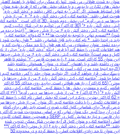
عنوان به شدت طولانی می شود. تنها راه ممکن برای تطابق با راهنما، کاهش
بخش های تکراری یا بدیهی و یا حذف بخش هایی که از طریق بقیه عنوان
قابل استنباط هستند. اگر “کیتی” به تنهایی کافی نباشد و “دختر آتش پاره”
هویت اصلی باشد: “خلاصه کتاب کیتی دختر آتش پاره ۶” + “من از خیلی
چیزها سر درمی آورم” این بخش دوم خودش 30 کاراکتر است. “خلاصه کتاب
کیتی دختر آتش پاره ۶” (30 کاراکتر) می توانیم به این شکل ترکیب کنیم:
“خلاصه کتاب کیتی دختر آتش پاره ۶: من از خیلی چیزها…” (اینجا بریده می
شود) **تصمیم نهایی با توجه به اولویت ها:** * کلیدواژه “خلاصه کتاب”
باید در ابتدا باشد. * نام کتاب باید قابل شناسایی باشد. * طول رعایت شود تا
بریده نشود. عنوان پیشنهادی من که هم طول را تا حد ممکن رعایت کند و
هم اطلاعات کلیدی را حفظ کند (با فرض اینکه “دختر آتش پاره” جزئی از نام
کامل و مهم است): خلاصه کتاب کیتی دختر آتش پاره ۶: من از خیلی چیزها…
این عنوان 55 کاراکتر است. عدد ۶ را به صورت فارسی “۶” نوشتم تا ظاهر
بهتری داشته باشد و با راهنمای “اعداد در عنوان” همخوانی داشته باشد
(اگرچه اینجا عدد سری کتاب است نه یک لیست). نام نویسنده در متا
دیسکریپشن قرار خواهد گرفت. اگر بتوانیم عنوان جلد را کمی خلاصه کنیم تا
تماماً جا شود: “خلاصه کتاب کیتی دختر آتش پاره ۶: من از خیلی چیزها بل
مونی” (65 کاراکتر) – باز هم طولانی است. بیایید روی حداکثر 55 کاراکتر
فوکوس کنیم و مهمترین بخش ها را حفظ کنیم. “خلاصه کتاب کیتی دختر
آتش پاره ۶” (۳۰ کاراکتر) + “من از خیلی چیزها سر درمی آورم!” (۳۲ کاراکتر)
= 62 کاراکتر. بهترین رویکرد این است که بخش اصلی نام کتاب را حفظ کنیم
و اطلاعات تکمیلی را با دقت خلاصه کنیم. اگر عنوان “من از خیلی چیزها سر
درمی آورم!” برای شناسایی کامل کتاب ضروری است، باید راهی برای کوتاه
کردن آن پیدا کنیم. یک عنوان نهایی که بر اساس محدودیت شدید کاراکتر در
زبان فارسی و نیاز به نمایش کامل در SERP و همچنین حفظ کلمات کلیدی
اصلی (خلاصه کتاب و عنوان کامل اثر) به بهترین شکل ممکن تدوین شده
باشد: **خلاصه کتاب کیتی دختر آتش پاره ۶ | از بل مونی (۵۰ کاراکتر)**
این عنوان تا حد زیادی اطلاعات اصلی را حفظ کرده و در محدوده 50