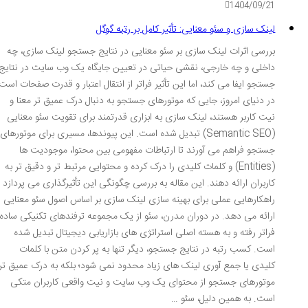
1404/09/21
لینک سازی و سئو معنایی: تأثیر کامل بر رتبه گوگل
بررسی اثرات لینک سازی بر سئو معنایی در نتایج جستجو لینک سازی، چه
داخلی و چه خارجی، نقشی حیاتی در تعیین جایگاه یک وب سایت در نتایج
جستجو ایفا می کند، اما این تأثیر فراتر از انتقال اعتبار و قدرت صفحات است.
در دنیای امروز، جایی که موتورهای جستجو به دنبال درک عمیق تر معنا و
نیت کاربر هستند، لینک سازی به ابزاری قدرتمند برای تقویت سئو معنایی
(Semantic SEO) تبدیل شده است. این پیوندها، مسیری برای موتورهای
جستجو فراهم می آورند تا ارتباطات مفهومی بین محتوا، موجودیت ها
(Entities) و کلمات کلیدی را درک کرده و محتوایی مرتبط تر و دقیق تر به
کاربران ارائه دهند. این مقاله به بررسی چگونگی این تأثیرگذاری می پردازد و
راهکارهایی عملی برای بهینه سازی لینک سازی بر اساس اصول سئو معنایی
ارائه می دهد. در دوران مدرن، سئو از یک مجموعه ترفندهای تکنیکی ساده
فراتر رفته و به هسته اصلی استراتژی های بازاریابی دیجیتال تبدیل شده
است. کسب رتبه در نتایج جستجو، دیگر تنها به پر کردن متن با کلمات
کلیدی یا جمع آوری لینک های زیاد محدود نمی شود؛ بلکه به درک عمیق تر
موتورهای جستجو از محتوای یک وب سایت و نیت واقعی کاربران متکی
است. به همین دلیل، سئو …