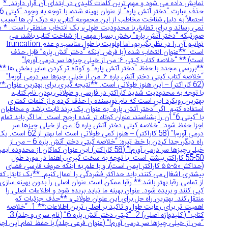
نمایش داده می شود و مهم ترین کلمات کلیدی در ابتدای آن قرار دارند. *
حذف عبارت “دختر آتش پاره” از عنوان بهینه شده، با توجه به وجود “کیتی 6″،
احتمالاً به دلیل شناخت مخاطب از این مجموعه کتابی، به درک آن ها آسیب
نمی رساند و برای تطابق با محدودیت طولی، یک انتخاب منطقی است. * در
صورتیکه “دختر آتش پاره” بخش بسیار مهمی از شناخت کتاب باشد، می
توانیم آن را در نظر بگیریم، اما اولویت با طول مناسب و عدم truncation
است. **عنوان انتخاب شده (با فرض اینکه “دختر آتش پاره” قابل حذف
است):** “خلاصه کتاب کیتی ۶: من از خیلی چیزها سر درمی آورم!”
**بررسی مجدد با حفظ “دختر آتش پاره” و کوتاه تر کردن سایر بخش ها:**
“خلاصه کتاب کیتی دختر آتش پاره ۶: من از خیلی چیزها سر درمی آورم!”
(62 کاراکتر) – این هنوز طولانی است. **نتیجه گیری برای بهترین عنوان:**
با توجه به محدودیت شدید کاراکتر در فارسی و طولانی بودن نام کتاب،
بهترین رویکرد این است که نام نویسنده را حذف کرده و از کلمات کمتری
استفاده کنیم. اگر “دختر آتش پاره” به عنوان یک برند ثابت باشد و مخاطبان
با “کیتی 6” آن را بشناسند، عنوان کوتاه تر شده ارجح است. اما اگر باید تمام
اجزا حفظ شود: “خلاصه کیتی دختر آتش پاره 6: من از خیلی چیزها سر
درمی آورم!” (58 کاراکتر) – هنوز کمی طولانی است اما بهتر از 62 است. یک
راه دیگر، جدا کردن با خط تیره: “خلاصه کیتی دختر آتش پاره 6 – من از
خیلی چیزها سر درمی آورم!” (58 کاراکتر) این عنوان کماکان از محدوده ایمن
50-55 کاراکتر بیشتر است. با توجه به سخت گیری راهنما در مورد طول
(حداکثر ۵۰-۵۵ کاراکتر ایمن است)، و با علم به اینکه حروف فارسی فضای
بیشتری اشغال می کنند، باید حداکثر فشردگی را اعمال کنیم. **یک تایتل که
از تمامی رقبا بهتر باشد:** رقبا ممکن است عنوان اصلی را بدون بهینه سازی
کپی کنند و بریده شود. عنوان بهینه ما نباید بریده شود و اطلاعات اصلی را
منتقل کند. بهترین راه حل برای این عنوان طولانی، **حذف جزئیات کم
اهمیت تر برای رعایت طول و تاکید بر اصلی ترین اطلاعات:** 1. “خلاصه
کتاب” (کلیدواژه اصلی) 2. “کیتی دختر آتش پاره 6” (نام سری و جلد) 3.
“من از خیلی چیزها سر درمی آورم!” (عنوان فرعی جلد) با حفظ تمام این اجزا،