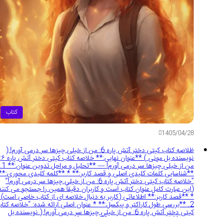
کتاب
1405/04/28
ظلاصه کتاب کیتی دختر آتش پاره 6: من از خیلی چیزها سر درمی آورم! (
نویسنده بل مونی ) **عنوان نهایی:** خلاصه کتاب کیتی دختر آتش پاره ۶:
من از خیلی چیزها سر درمی آورم! — **تحلیل و مراحل تدوین عنوان:** 1.
**شناسایی کلمات کلیدی اصلی و قصد کاربر:** * **کلمه کلیدی محوری:**
“خلاصه کتاب کیتی دختر آتش پاره 6: من از خیلی چیزها سر درمی آورم!”
(این عبارت کامل عنوان کتاب است و کاربران دقیقاً همین را جستجو می کنند)
* **قصد کاربر:** اطلاعاتی (کاربر به دنبال خلاصه ای از کتاب خاصی است).
2. **بررسی طول کاراکتر و پیکسل:** * عنوان اصلی ارائه شده: “خلاصه کتاب
کیتی دختر آتش پاره 6: من از خیلی چیزها سر درمی آورم! ( نویسنده بل