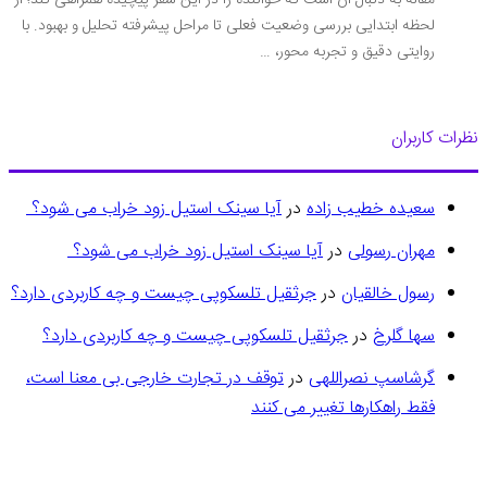
مقاله به دنبال آن است که خواننده را در این سفر پیچیده همراهی کند؛ از
لحظه ابتدایی بررسی وضعیت فعلی تا مراحل پیشرفته تحلیل و بهبود. با
روایتی دقیق و تجربه محور، …
رات کاربران
سعیده خطیب زاده
در
آیا سینک استیل زود خراب می شود؟
مهران رسولی
در
آیا سینک استیل زود خراب می شود؟
رسول خالقیان
در
جرثقیل تلسکوپی چیست و چه کاربردی دارد؟
سها گلرخ
در
جرثقیل تلسکوپی چیست و چه کاربردی دارد؟
گرشاسپ نصراللهی
در
توقف در تجارت خارجی بی معنا است،
فقط راهکارها تغییر می کنند