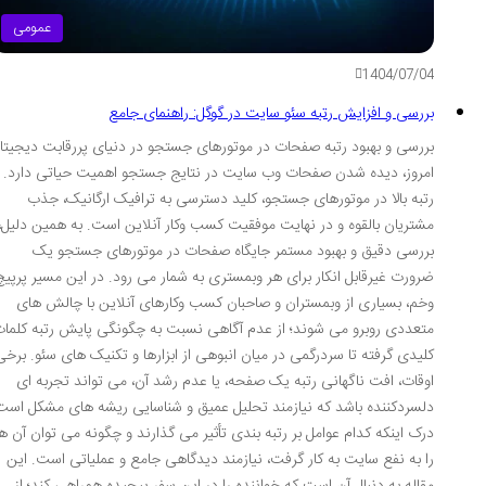
عمومی
1404/07/04
بررسی و افزایش رتبه سئو سایت در گوگل: راهنمای جامع
بررسی و بهبود رتبه صفحات در موتورهای جستجو در دنیای پررقابت دیجیتال
امروز، دیده شدن صفحات وب سایت در نتایج جستجو اهمیت حیاتی دارد.
رتبه بالا در موتورهای جستجو، کلید دسترسی به ترافیک ارگانیک، جذب
مشتریان بالقوه و در نهایت موفقیت کسب وکار آنلاین است. به همین دلیل،
بررسی دقیق و بهبود مستمر جایگاه صفحات در موتورهای جستجو یک
ضرورت غیرقابل انکار برای هر وبمستری به شمار می رود. در این مسیر پرپیچ
وخم، بسیاری از وبمستران و صاحبان کسب وکارهای آنلاین با چالش های
متعددی روبرو می شوند؛ از عدم آگاهی نسبت به چگونگی پایش رتبه کلمات
کلیدی گرفته تا سردرگمی در میان انبوهی از ابزارها و تکنیک های سئو. برخی
اوقات، افت ناگهانی رتبه یک صفحه، یا عدم رشد آن، می تواند تجربه ای
دلسردکننده باشد که نیازمند تحلیل عمیق و شناسایی ریشه های مشکل است.
درک اینکه کدام عوامل بر رتبه بندی تأثیر می گذارند و چگونه می توان آن ها
را به نفع سایت به کار گرفت، نیازمند دیدگاهی جامع و عملیاتی است. این