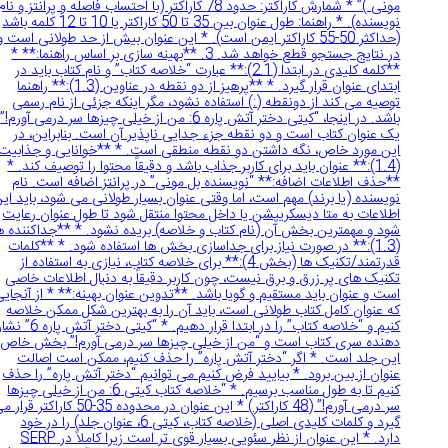
مونی )” * شمارش کاراکتر: حدود 78 کاراکتر (با احتساب فاصله و پرانتز و نام
نویسنده). * راهنما: طول عنوان بین 35 تا 50 کاراکتر یا 10 تا 12 کلمه باشد
(حداکثر 50-55 کاراکتر ایمن است). * این عنوان بیش از حد طولانی است و
در نتایج جستجو قطع خواهد شد. 3. **بهینه سازی بر اساس راهنما:** *
**کلمه کلیدی در ابتدا (2.1):** عبارت “خلاصه کتاب” و نام کتاب باید در
ابتدای عنوان قرار گیرد. * **پرهیز از دو نقطه در عناوین (1.3):** راهنما
توصیه می کند از دونقطه (:) استفاده نشود، مگر اینکه جزئی از نام رسمی
باشد. در اینجا، “کیتی دختر آتش پاره 6: من از خیلی چیزها سر درمی آورم!”
یک عنوان کتاب است و دو نقطه جزء جدایی ناپذیر آن است. بنابراین، در
این مورد خاص، نگه داشتن دو نقطه منطقی است. * **خوانایی و جذابیت
(1.4):** عنوان باید برای کاربر جذاب باشد و دقیقاً محتوا را توصیف کند. *
**حذف اطلاعات اضافه:** “نویسنده بل مونی” در پرانتز اضافه است. نام
نویسنده (یا برند) مهم است، اما وقتی عنوان بسیار طولانی می شود، باید این
اطلاعات به متا دیسکریپشن یا داخل محتوا منتقل شود تا طول عنوان رعایت
شود و مهمترین بخش آن (نام کتاب و خلاصه) بریده نشود. * **جداکننده ها
(1.3):** در صورت نیاز برای جداسازی بخش ها استفاده شود. * **کلمات
قدرتمند/تکنیک ها (بخش 4):** برای خلاصه کتاب، نیازی به استفاده از
تکنیک های پر زرق و برق نیست، چون کاربر دقیقاً به دنبال اطلاعات خاصی
است و عنوان باید مستقیم و گویا باشد. **تدوین عنوان بهینه:** * از آنجایی
که عنوان کامل کتاب طولانی است، باید آن را به بهترین شکل ممکن خلاصه
کنیم و “خلاصه کتاب” را در ابتدا قرار دهیم. * “کیتی دختر آتش پاره 6” نشان
دهنده سری کتاب است و “من از خیلی چیزها سر درمی آورم!” بخش خاص
این جلد است. * اگر “دختر آتش پاره” را حذف کنیم، ممکن است اصالت
عنوان از بین برود. * بیایید فرض کنیم می توانیم “دختر آتش پاره” را حذف
کنیم تا به طول مناسب برسیم. * “خلاصه کتاب کیتی 6: من از خیلی چیزها
سر درمی آورم!” (48 کاراکتر) * این عنوان در محدوده 35-50 کاراکتر قرار می
گیرد و کلمات کلیدی اصلی (خلاصه کتاب، کیتی 6، عنوان جلد) را در خود
دارد. * این عنوان از نظر سئویی بسیار قوی تر است زیرا کاملاً در SERP