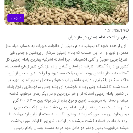
عمومی
1402/06/19
زمان برداشت بادام زمینی در مازندران
اول از همه خوبه که بدونید بادام زمینی از خانواده حبوبات به حساب میاد مثل
عدس و لوبیا و… با این حساب که بادام زمینی سرشار از پروتئین و چربی غیر
اشباع(چربی خوب) و آنتی اکسیدانه. چرا آستانه اشرفیه بهترین بادام زمینی کل
کشور رو داره؟ آستانه اشرفیه در استان گیلان و در نزدیکی شهر زیبای لاهیجانه،
آستانه به خاطر داشتن رودخانه پر برکت سفیدرود و آبرفت های حاصل از اون،
خاک سبک و با کیفیتی داره و داشتن آب و هوای معتدل مدیترانه ای مزید بر
علت شده تا کشتگاه چنین بادام خوشمزه ای بشه یعنی مرغوب‌ترین نوع بادام
در کشور. بادام زمینی آستانه از اواخر فروردین و در ریگزارهای مرطوب کاشته
میشه و بسته به مرغوبیت زمین و نوع بذر، از هر بوته بین ۳۰۰ تا ۶۰۰ گرم
بادام به دست میاد و بعد از اون بادام زمینی دشت مغان از کیفیت خوبی
برخورداره.این محصول که ریشه بوته‌ای یک ساله ست، از اوایل اردیبهشت تا
نیمه خرداد در آستانه کشت میشه و در اواسط شهریور تا اواخر مهر برداشت
میشه.مرغوبیت زمین و بذر دو عامل مهم در به دست اومدن بادام زمینی