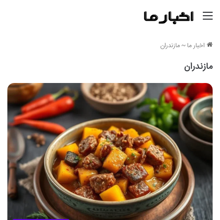
منو
اخبار ما
~
مازندران
مازندران