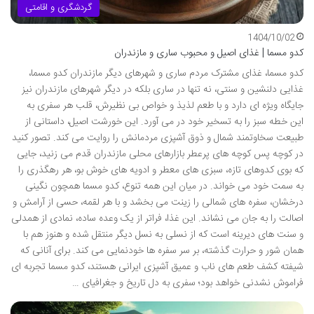
گردشگری و اقامتی
1404/10/02
کدو مسما | غذای اصیل و محبوب ساری و مازندران
کدو مسما، غذای مشترک مردم ساری و شهرهای دیگر مازندران کدو مسما،
غذایی دلنشین و سنتی، نه تنها در ساری بلکه در دیگر شهرهای مازندران نیز
جایگاه ویژه ای دارد و با طعم لذیذ و خواص بی نظیرش، قلب هر سفری به
این خطه سبز را به تسخیر خود در می آورد. این خورشت اصیل، داستانی از
طبیعت سخاوتمند شمال و ذوق آشپزی مردمانش را روایت می کند. تصور کنید
در کوچه پس کوچه های پرعطر بازارهای محلی مازندران قدم می زنید، جایی
که بوی کدوهای تازه، سبزی های معطر و ادویه های خوش بو، هر رهگذری را
به سمت خود می خواند. در میان این همه تنوع، کدو مسما همچون نگینی
درخشان، سفره های شمالی را زینت می بخشد و با هر لقمه، حسی از آرامش و
اصالت را به جان می نشاند. این غذا، فراتر از یک وعده ساده، نمادی از همدلی
و سنت های دیرینه است که از نسلی به نسل دیگر منتقل شده و هنوز هم با
همان شور و حرارت گذشته، بر سر سفره ها خودنمایی می کند. برای آنانی که
شیفته کشف طعم های ناب و عمیق آشپزی ایرانی هستند، کدو مسما تجربه ای
فراموش نشدنی خواهد بود؛ سفری به دل تاریخ و جغرافیای …