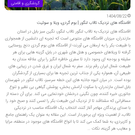
گردشگری و اقامتی
1404/08/22
اقامتگاه های نزدیک تالاب لنگور | بوم گردی، ویلا و سوئیت
اقامتگاه های نزدیک به تالاب لنگور تالاب لنگور، نگین سبز بابل در استان
مازندران، میزبان اقامتگاه های متنوعی است که تجربه ای دلنشین از همجواری
با طبیعت بکر را به ارمغان می آورند؛ از اقامتگاه های بوم گردی دنج روستایی
گرفته تا ویلاهای خصوصی و هتل های شهری در بابل، گزینه هایی برای هر
سلیقه و بودجه ای وجود دارد تا سفری خاطره انگیز را برای علاقه مندان به
طبیعت شمال ایران رقم بزند. سفر به شمال ایران و غرق شدن در زیبایی های
طبیعی آن، همواره یکی از جذاب ترین تجربه ها برای بسیاری از گردشگران
بوده است. در میان انبوه جاذبه های این خطه سرسبز، تالاب لنگور در شهرستان
بابل استان مازندران، با سکوت آرامش بخش، پوشش گیاهی بی نظیر و تنوع
جانوری خیره کننده، چون نگینی درخشان خودنمایی می کند. برای آن دسته از
مسافرانی که مشتاقند تا از نزدیک این طبیعت بکر را لمس کنند و صبح خود را
با صدای پرندگان مهاجر آغاز کنند، انتخاب یک اقامتگاه مناسب در نزدیکی
تالاب، از اهمیت ویژه ای برخوردار است. این مقاله به عنوان یک راهنمای جامع
و کاربردی، به شما کمک می کند تا با انواع اقامتگاه های موجود در منطقه، مزایا
و معایب هر گزینه، نکات …