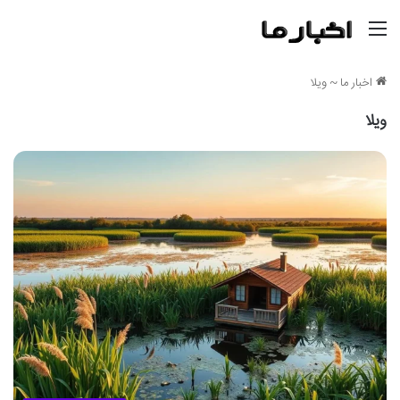
منو
اخبار ما
~
ویلا
ویلا