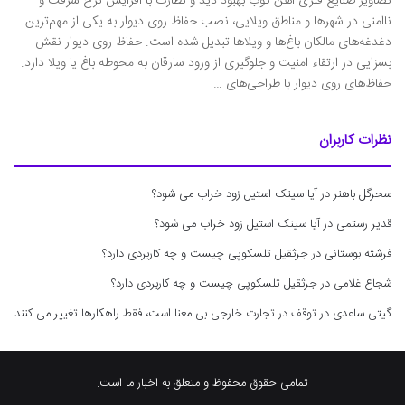
تصاویر صنایع فلزی آهن کوب بهبود دید و نظارت با افزایش نرخ سرقت و
ناامنی در شهرها و مناطق ویلایی، نصب حفاظ روی دیوار به یکی از مهم‌ترین
دغدغه‌های مالکان باغ‌ها و ویلاها تبدیل شده ‌است. حفاظ روی دیوار نقش
بسزایی در ارتقاء امنیت و جلوگیری از ورود سارقان به محوطه باغ یا ویلا دارد.
حفاظ‌های روی دیوار با طراحی‌های …
نظرات کاربران
سحرگل باهنر
در
آیا سینک استیل زود خراب می شود؟
قدیر رستمی
در
آیا سینک استیل زود خراب می شود؟
فرشته بوستانی
در
جرثقیل تلسکوپی چیست و چه کاربردی دارد؟
شجاع غلامی
در
جرثقیل تلسکوپی چیست و چه کاربردی دارد؟
گیتی ساعدی
در
توقف در تجارت خارجی بی معنا است، فقط راهکارها تغییر می کنند
تمامی حقوق محفوظ و متعلق به اخبار ما است.