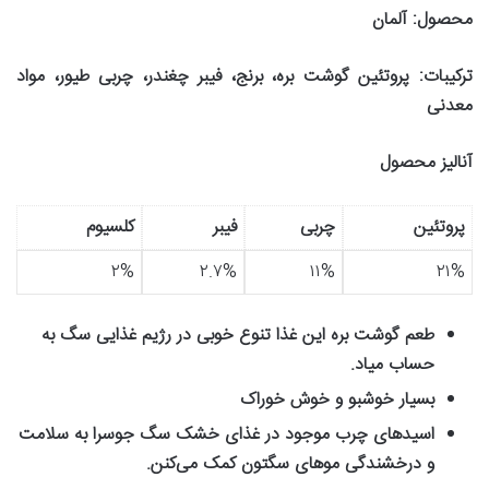
محصول
:
آلمان
ترکیبات
:
پروتئین گوشت بره، برنج، فیبر چغندر، چربی طیور، مواد
معدنی
آنالیز محصول
پروتئین
چربی
فیبر
کلسیوم
۲%
۲.۷%
۱۱%
۲۱%
طعم گوشت بره این غذا تنوع خوبی در رژیم غذایی سگ به
حساب میاد
.
بسیار خوشبو و خوش خوراک
اسیدهای چرب موجود در غذای خشک سگ جوسرا به سلامت
و درخشندگی موهای سگتون کمک می‌کنن
.