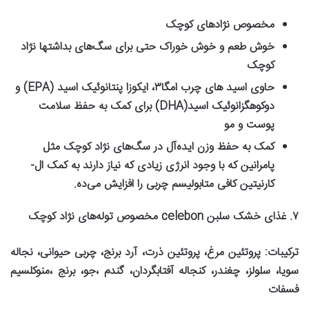
مخصوص نژادهای کوچک
خوش طعم و خوش خوراک حتی برای سگ‌های بداشتها نژاد
کوچک
حاوی اسید های چرب امگا
۳
، ایکوزا پنتانوئیک اسید
(EPA)
و
دوکوهگزانوئیک اسید
(DHA)
برای کمک به حفظ سلامت
پوست و مو
کمک به حفظ وزن ایده‌آل در سگ‌های نژاد کوچک مثل
پامرانین که با وجود انرژی زیادی که نیاز دارند به کمک ال-
کارنیتین کافی متابولیسم چربی را افزایش می‌ده
.
۷
.
غذای خشک سلبن
celebon
مخصوص توله‌های نژاد کوچک
ترکیبات
:
پروتئین مرغ، پروتئین ذرت، آرد برنج، چربی حیوانی، نجاله
سویا، سلولز، چغندر، کنجاله آفتابگردان، گندم ،جو، برنج ،منوکلسیم
فسفات