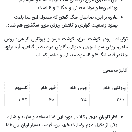
این غذا برای انواع نژادهای سگ تولید شده و سرشار از
ویتامین‌ها و مواد معدنی و امگا
۳
و
۶
است
.
علاوه بر این، صاحبان سگ گفتن که مصرف این غذا باعث
بهبود وضعیت گوارش و کاهش ریزش موی سگشون هم شده
.
ترکیبات
:
پودر گوشت مرغ، گوشت قرمز و پروتئین گیاهی؛ روغن
ماهی، روغن سویا، چربی حیوانی، گلوتن ذرت، فیبر گیاهی، آرد برنج،
چغندر قند، امگا
۳
و
۶
، مواد معدنی و عناصر کمیاب
آنالیز محصول
پروتئین خام
چربی خام
فیبر خام
کلسیوم
۱.۴%
۴%
۲۱%
۲۶%
نظر کاربران دیجی کالا در مورد این غذا مساعد و مثبته و شاید
یکی از دلایل مهم رضایت خریدارن، قیمت بسیار ارزان این غذا