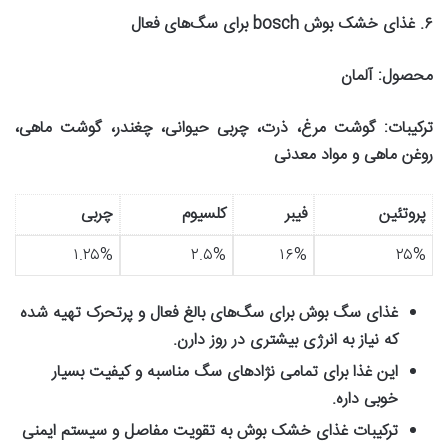
۶
.
غذای خشک بوش
bosch
برای سگ‌‌های فعال
محصول
:
آلمان
ترکیبات
:
گوشت مرغ، ذرت، چربی حیوانی، چغندر، گوشت ماهی،
روغن ماهی و مواد معدنی
پروتئین
فیبر
کلسیوم
چربی
۱.۲۵%
۲.۵%
۱۶%
۲۵%
غذای سگ بوش برای سگ‌های بالغ فعال و پرتحرک تهیه شده
که نیاز به انرژی بیشتری در روز دارن
.
این غذا برای تمامی نژادهای سگ مناسبه و کیفیت بسیار
خوبی داره
.
ترکیبات غذای خشک بوش به تقویت مفاصل و سیستم ایمنی