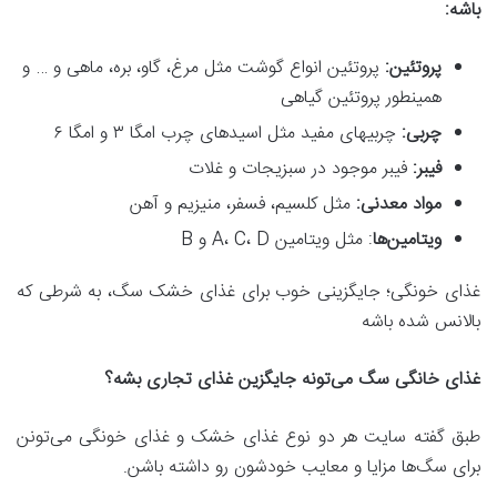
باشه
:
پروتئین
:
پروتئین انواع گوشت مثل مرغ، گاو، بره، ماهی و … و
همینطور پروتئین گیاهی
چربی
:
چربیهای مفید مثل اسیدهای چرب امگا ۳ و امگا ۶
فیبر
:
فیبر موجود در سبزیجات و غلات
مواد معدنی
:
مثل کلسیم، فسفر، منیزیم و آهن
ویتامین‌ها
: مثل ویتامین A، C، D و B
غذای خونگی؛ جایگزینی خوب برای غذای خشک سگ، به شرطی که
بالانس شده باشه
غذای خانگی سگ می‌تونه جایگزین غذای تجاری بشه؟
طبق گفته سایت هر دو نوع غذای خشک و غذای خونگی می‌تونن
برای سگ‌ها مزایا و معایب خودشون رو داشته باشن.