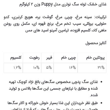
غذای خشک توله سگ نوتری مدل
Puppy
وزن
۲
کیلوگرم
ترکیبات
:
سینه مرغ، چربی مرغ، گوشت بره، هویج کرنبری، کدو
حلوایی، بروکلی، سیب تخم مرغ، برنج قهوه ای، مکمل روی روغن
ماهی کاد، کلسیم افزوده، تیامین آمینو اسید های مس
آنالیز محصول
پروتئین خام
چربی خام
فیبر
رطوبت
کلسیوم
۱.۲%
۱۰%
۵%
۱۶%
۳۱%
غذای سگ پتچی مخصوص سگ‌های بالغ نژاد کوچک تهیه
شده و مطابق با نیازهای جسمی این سگ‌ها بالانس و تولید
شده
.
طبق نظر خریداران این غذا بسیار خوش خوراکه و اکثر سگ‌ها
طعمش رو دوست دارن. حتی سگ‌هایی که قبلا از غذاهای