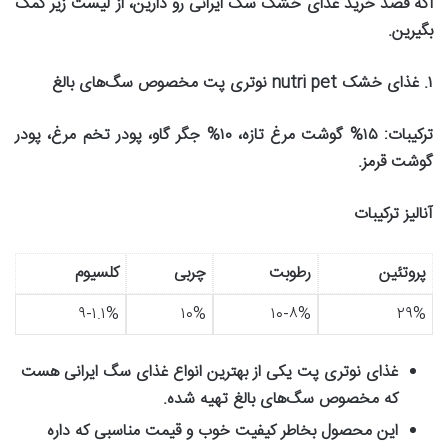
اگه قصد خرید غذای خشک سگ ایرانی رو دارین، از لیست زیر کمک
بگیرین
.
۱
.
غذای خشک
nutri pet
نوتری پت مخصوص سگ‌های بالغ
ترکیبات
:
۱۵%
گوشت مرغ تازه،
۱۰%
جگر گاو، پودر تخم مرغ، پودر
گوشت قرمز
.
آنالیز ترکیبات
پروتئین
رطوبت
چربی
کلسیوم
۹-۱.۱%
۱۰%
۱۰-۸%
۲۹%
غذای نوتری پت یکی از بهترین انواع غذای سگ ایرانی هست
که مخصوص سگ‌های بالغ تهیه شده
.
این محصول بخاطر کیفیت خوب و قیمت مناسبی که داره