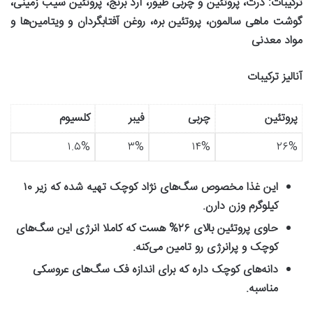
ترکیبات
:
ذرت، پروتئین و چربی طیور، آرد برنج، پروتئین سیب زمینی،
گوشت ماهی سالمون، پروتئین بره، روغن آفتابگردان و ویتامین‌ها و
مواد معدنی
آنالیز ترکیبات
پروتئین
چربی
فیبر
کلسیوم
۱.۵%
۳%
۱۴%
۲۶%
این غذا مخصوص سگ‌های نژاد کوچک تهیه شده که زیر
۱۰
کیلوگرم وزن دارن
.
حاوی پروتئین بالای
۲۶%
هست که کاملا انرژی این سگ‌های
کوچک و پرانرژی رو تامین می‌کنه
.
دانه‌های کوچک داره که برای اندازه فک سگ‌های عروسکی
مناسبه
.