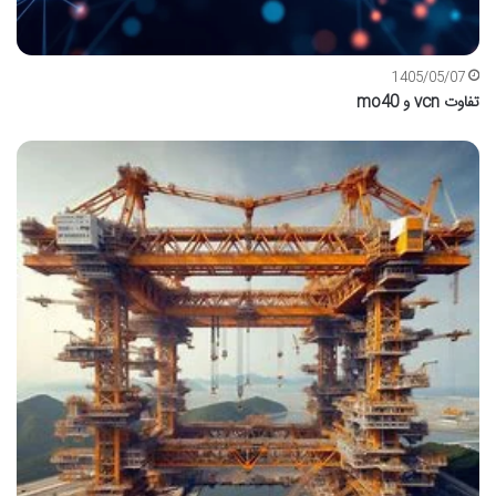
1405/05/07
تفاوت vcn و mo40