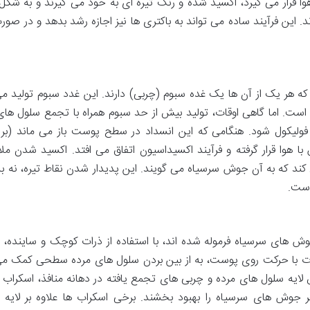
 قرار می گیرد، اکسید شده و رنگ تیره ای به خود می گیرند و به شکل
این فرآیند ساده می تواند به باکتری ها نیز اجازه رشد بدهد و در صور
ه هر یک از آن ها یک غده سبوم (چربی) دارند. این غدد سبوم تولید می
ت. اما گاهی اوقات، تولید بیش از حد سبوم همراه با تجمع سلول های
ولیکول شود. هنگامی که این انسداد در سطح پوست باز می ماند (بر
هوا قرار گرفته و فرآیند اکسیداسیون اتفاق می افتد. اکسید شدن ملا
 کند که به آن جوش سرسیاه می گویند. این پدیدار شدن نقاط تیره، نه به
است.
جوش های سرسیاه فرموله شده اند، با استفاده از ذرات کوچک و ساینده، به
ات با حرکت روی پوست، به از بین بردن سلول های مرده سطحی کمک می
اهش لایه سلول های مرده و چربی های تجمع یافته در دهانه منافذ، اسکراب 
ر جوش های سرسیاه را بهبود بخشند. برخی اسکراب ها علاوه بر لایه ب