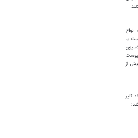
ند.
انواع
یت یا
اسیون
 پوست
یش از
 کلیر
ند: