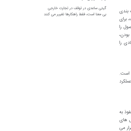
گیتی ساعدی
در
توقف در تجارت خارجی
 بندی
بی معنا است، فقط راهکارها تغییر می کنند
ه معمولاً ۱۵۰ میلی لیتر است، برای
ول را
بودن،
دی را
 است.
ملکرد
به دلیل قابلیت نفوذ به
ل های
ار می