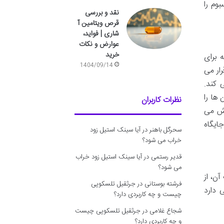
وم را
نقد و بررسی
قرص ویتامین آ
شاری | فواید،
عوارض و نکات
خرید
 برای
1404/09/14
ار می
 کند.
ها را
نظرات کاربران
اش می
ایگاه
سحرگل باهنر
در
آیا سینک استیل زود
خراب می شود؟
قدیر رستمی
در
آیا سینک استیل زود خراب
می شود؟
ن، از
فرشته بوستانی
در
جرثقیل تلسکوپی
 دارد
چیست و چه کاربردی دارد؟
شجاع غلامی
در
جرثقیل تلسکوپی چیست
و چه کاربردی دارد؟