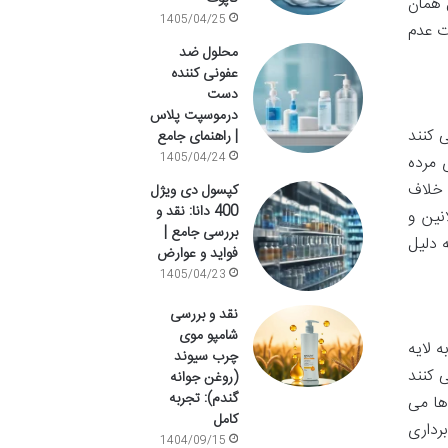
 همان
1405/04/25
ت عدم
محلول ضد
عفونی کننده
دست
درموسپت پلاس
 کنند
| راهنمای جامع
1405/04/24
 مرده
 خلاف
کپسول دی ویژل
400 دانا: نقد و
نین و
بررسی جامع |
 دلیل
فواید و عوارض
1405/04/23
نقد و بررسی
شامپو موی
 لایه
چرب سیوند
 کنند
(روغن جوانه
گندم): تجربه
ها می
کامل
رداری
1404/09/15