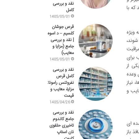
نقد و بررسی
که با
کامل
1405/05/01
قرص جوشان
 ویژه
کلسیم – د اسوه
| نقد و بررسی
شوند،
جامع (مزایا و
راقبت
معایب)
 برای
1405/05/01
کی از
نقد و بررسی
 وعده
کامل قرص
 نیاز
نفروتنس رامونا:
مزایا، معایب و
ایب و
قیمت
1405/04/26
نقد و بررسی
جامع کاندوم
ده ای
تاخیری حلقوی
ذ باز
نان استاپ
کاپوت