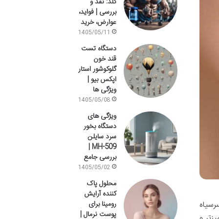
گلد: نقد و
بررسی | فواید،
عوارض، خرید
1405/05/11
دستگاه تست
قند خون
گلوکوشور استار
اپکس بیو |
ویژگی ها
1405/05/08
ویژگی های
دستگاه بخور
سرد سایلن
MH-509 |
بررسی جامع
1405/05/02
محلول پاک
کننده آرایش
رسیاه
رومینا برای
پوست نرمال |
زتر و