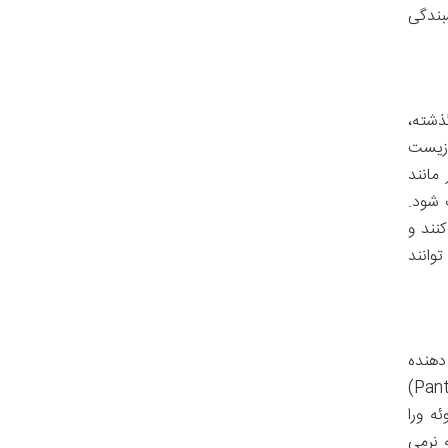
بندگی
ذشته،
 زیست
مانند
 شود.
نند و
وانند
دهنده
و آبرسان است. موادی مانند عصاره بابونه (Chamomile Extract)، ژل آلوئه ورا (Aloe Vera Gel) و پانتنول (Panthenol)
ه ورا
 نرمی