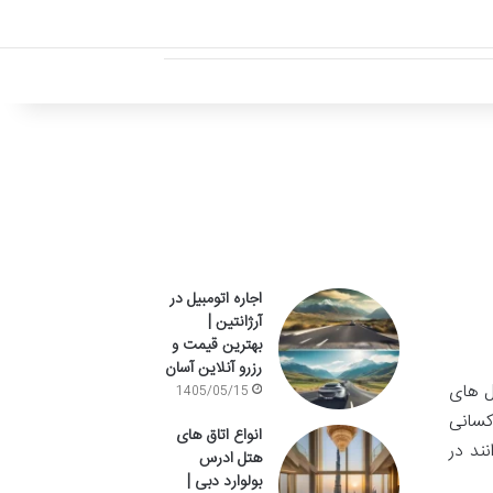
اجاره اتومبیل در
آرژانتین |
بهترین قیمت و
رزرو آنلاین آسان
جنگل های
1405/05/15
کسانی
انواع اتاق های
ند در
هتل ادرس
بولوارد دبی |