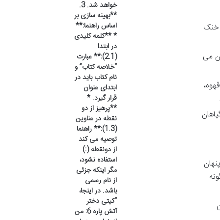
خواهد شد. 3.
**بهینه سازی بر
اساس راهنما:**
و خنک
* **کلمه کلیدی
در ابتدا
ان می
(2.1):** عبارت
“خلاصه کتاب” و
نام کتاب باید در
هوه،
ابتدای عنوان
قرار گیرد. *
**پرهیز از دو
یاهان
نقطه در عناوین
(1.3):** راهنما
توصیه می کند
از دونقطه (:)
استفاده نشود،
پنهان
مگر اینکه جزئی
ونه
از نام رسمی
باشد. در اینجا،
“کیتی دختر
ن
آتش پاره 6: من