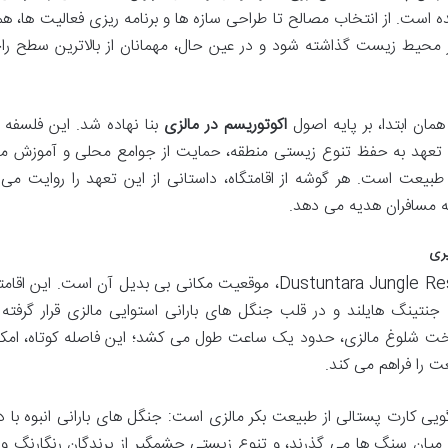
ه است. از انتخاب مصالح تا طراحی سازه ها و برنامه ریزی فعالیت ها، هم
 محیط زیست گذاشته شود و در عین حال، مهمانان از بالاترین سطح را
اکوتوریسم در مالزی
بنا نهاده شد. این فلسفه فر
عهد به حفظ تنوع زیستی منطقه، حمایت از جوامع محلی و آموزش مه
بیعت است. هر گوشه از اقامتگاه، داستانی از این تعهد را روایت می 
 مسافران هدیه می دهد.
یری
یکی از دلایل اصلی جذابیت اقامتگاه لوکس Dustuntara Jungle Resort، موقعیت مکانی بی بدیل آن است. ای
جنتینگ هایلند و در قلب جنگل های بارانی استوایی مالزی قرار گرفته
یتخت شلوغ مالزی، حدود یک ساعت طول می کشد؛ این فاصله کوتاه، امکان
 را فراهم می کند.
 اطراف Dustuntara Jungle Resort، گویی کارت پستالی از طبیعت بکر مالزی است: جنگل های بارانی انبوه ب
 میان سنگ ها می گذرند، و تنوع زیستی چشمگیر از پرندگان رنگارنگ و