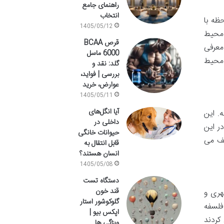
راهنمای جامع
انتخاب
 لحظه با
1405/05/12
 محیط
قرص BCAA
معرفی
6000 ماسل
سفه محیط
گلد: نقد و
بررسی | فواید،
عوارض، خرید
1405/05/11
آیا انگل‌های
سته. این
داخلی در
ر این
حیوانات خانگی
شف می
قابل انتقال به
انسان هستند؟
1405/05/08
دستگاه تست
قند خون
ی شهری و
گلوکوشور استار
فلسفه
اپکس بیو |
کردند
ویژگی ها