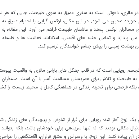
امتگاه لوکس Dustuntara Jungle Resort در مالزی، دعوتی است به سفری عمیق به سوی طبیعت، جایی که هر
 خورده عجین می شود. در این مکان، لوکس گرایی با احترام عمیق به
 مسافران لوکس پسند و عاشقان طبیعت فراهم می آورد. این مقاله، به 
امع اقامتگاه Dustuntara Jungle Resort می پردازد و تمامی جنبه های اقامتی، امکانات، فعالیت ها و فل
ین بهشت زمینی را پیش چشم خوانندگان ترسیم کند.
امتگاه لوکس Dustuntara Jungle Resort تجسم رویایی است که در قلب جنگل های بارانی مالزی به واقعیت پیو
شق به طبیعت و تلاش برای همزیستی مسالمت آمیز با آن است. مسافران د
ند، بلکه فرصتی برای تجربه زندگی در هماهنگی کامل با محیط زیست را ک
Dustuntara Jungle Re با رویای یک زوج آغاز شد؛ رویایی برای فرار از شلوغی و پیچیدگی های زندگ
ال مکانی بودند که نه تنها سرپناهی برای خودشان باشد، بلکه بتوانند 
 آن پیاده کنند. این زوج، با وسواس و عشق فراوان، اقامتگاهی را طراحی 