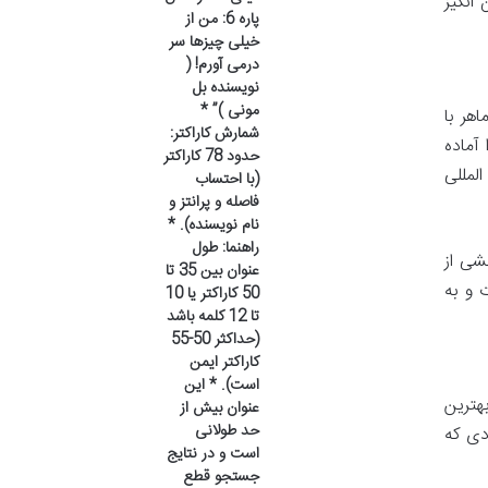
انگیز
پاره 6: من از
خیلی چیزها سر
درمی آورم! (
نویسنده بل
مونی )” *
ی ماهر با
شمارش کاراکتر:
 آماده
حدود 78 کاراکتر
لمللی
(با احتساب
فاصله و پرانتز و
نام نویسنده). *
راهنما: طول
شی از
عنوان بین 35 تا
 و به
50 کاراکتر یا 10
تا 12 کلمه باشد
(حداکثر 50-55
کاراکتر ایمن
است). * این
به بهترین
عنوان بیش از
حد طولانی
دی که
است و در نتایج
جستجو قطع