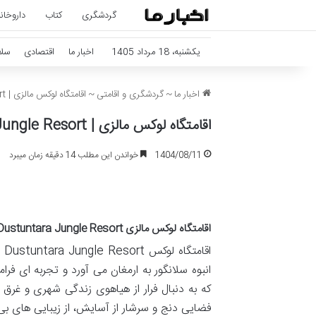
گردشگری
کتاب
داروخان
یکشنبه، 18 مرداد 1405
اخبار ما
اقتصادی
سل
اخبار ما
~
گردشگری و اقامتی
~
اقامتگاه لوکس مالزی | Dustuntara Jungle Resort – آرامش جنگلی
اقامتگاه لوکس مالزی | Dustuntara Jungle Resort – آرامش جنگلی
1404/08/11
خواندن این مطلب 14 دقیقه زمان میبرد
اقامتگاه لوکس مالزی Dustuntara Jungle Resort: پناهگاهی رویایی در قلب جنگل های بکر سلانگور
اق
انبوه سلانگور به ارمغان می آورد و تجربه ای فر
که به دنبال فرار از هیاهوی زندگی شهری و غرق
فضایی دنج و سرشار از آسایش، از زیبایی های بی 