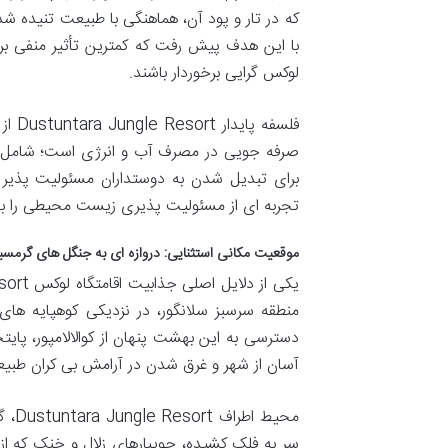
که در تار و پود آن، هماهنگی با طبیعت تنیده شد
با این هدف پیش رفت که کمترین تأثیر منفی بر
لوکس گرایی برخوردار باشند.
فلسفه پایدار Dustuntara Jungle Resort از همان ابتدا، بر پایه اصول
صرفه جویی در مصرف آب و انرژی است؛ شامل ت
برای تبدیل شدن به دوستداران مسئولیت پذیر ط
تجربه ای از مسئولیت پذیری زیست محیطی را به
موقعیت مکانی استثنایی: دروازه ای به جنگل های گرمس
منطقه سرسبز سلانگور، در نزدیکی کوهپایه های 
دسترسی به این بهشت پنهان از کوالالامپور، پا
آسان از شهر و غرق شدن در آرامش بی کران طبیعت
محیط
سر به فلک کشیده، جویبارهای زلال و خنک که از