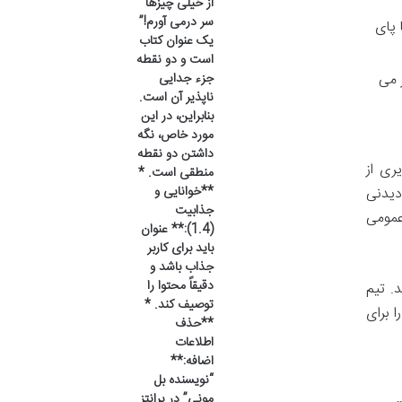
از خیلی چیزها
سر درمی آورم!”
 پای
یک عنوان کتاب
است و دو نقطه
ر می
جزء جدایی
ناپذیر آن است.
بنابراین، در این
مورد خاص، نگه
داشتن دو نقطه
ری از
منطقی است. *
**خوانایی و
اط دیدنی
جذابیت
عمومی
(1.4):** عنوان
باید برای کاربر
جذاب باشد و
دقیقاً محتوا را
. تیم
توصیف کند. *
 را برای
**حذف
اطلاعات
اضافه:**
“نویسنده بل
مونی” در پرانتز