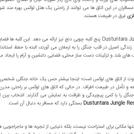
سافران در این اتاق ها می توانند از راحتی یک هتل لوکس بهره مند شون
لزی
غرق در طبیعت هستند.
علاوه بر اتاق های لوکس، اقامتگاه Dustuntara Jungle Resort پنج کلبه چوبی دنج نیز ارائه می دهد. این کلبه 
دگی اصیل در قلب جنگل را به ارمغان می آورند، البته با حفظ استاندا
ف های بلند و تزئینات دست ساز محلی، فضایی دلنشین و آرام را ایجاد می
تفاوت از اتاق های لوکس است؛ اینجا بیشتر حس یک خانه جنگلی شخصی 
 و تأمل در طبیعت اطراف. در حالی که اتاق های لوکس بر راحتی مدرن 
جنگل را با کمی پیچیدگی و ظرافت به نمایش می گذارند. انتخاب بین ا
بستگی دارد که مسافر به دنبال آن است.
امتگاه لوکس Dustuntara Jungle Resort تنها مکانی برای استراحت نیست، بلکه دنیایی از تجربه ها و ماجراجویی