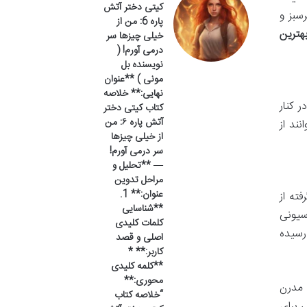
کیتی دختر آتش
سبز و
پاره 6: من از
هترین
خیلی چیزها سر
درمی آورم! (
نویسنده بل
مونی ) **عنوان
نهایی:** خلاصه
ا در کنار
کتاب کیتی دختر
آتش پاره ۶: من
نند از
از خیلی چیزها
سر درمی آورم!
— **تحلیل و
مراحل تدوین
عنوان:** 1.
گرفته از
**شناسایی
سیونی
کلمات کلیدی
رسیده
اصلی و قصد
کاربر:** *
**کلمه کلیدی
محوری:**
 مدرن
“خلاصه کتاب
 برای