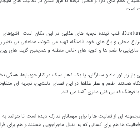
یدن طعم های تازه و محلی گرفته تا غرق شدن در فعالیت های هیجان 
ذت است.
رستوران اقامتگاه لوکس Dustuntara Jungle Resort، قلب تپنده تجربه های غذایی در این مکان است. آشپزها
ز مزارع محلی و باغ های خود اقامتگاه تهیه می شوند، غذاهایی بی نظیر را
مالزیایی با طعم ها و ادویه های خاص منطقه و همچنین گزینه های بین ا
از زیر نور ماه و ستارگان، یا یک ناهار سبک در کنار جویبارها، همگی بخ
اه هستند. طعم و عطر غذاها در این فضای دلنشین، تجربه ای متفاوت
ا با فرهنگ غذایی غنی مالزی آشنا می کند.
امتگاه لوکس Dustuntara Jungle Resort مجموعه ای از فعالیت ها را برای مهمانان تدارک دیده است تا بتوانند 
ن فعالیت ها هم برای کسانی که به دنبال ماجراجویی هستند و هم برای افرا