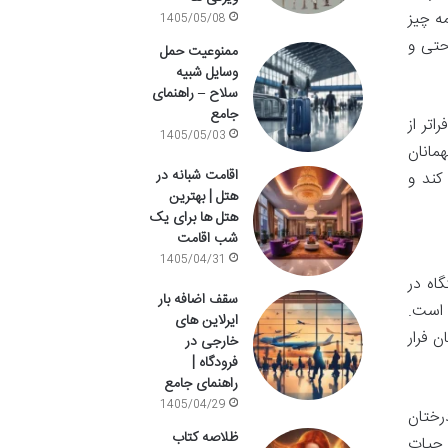
ه چیز
1405/05/08
حتی و
ممنوعیت حمل
وسایل شبیه
سلاح – راهنمای
جامع
اتر از
1405/05/03
مانان
اقامت شبانه در
کند و
هتل | بهترین
هتل ها برای یک
شب اقامت
1405/04/31
ن اقامتگاه در
سقف اضافه بار
 است.
ایرلاین های
 فرار
خارجی در
فرودگاه |
راهنمای جامع
1405/04/29
ا درختان
ظلاصه کتاب
 حیات