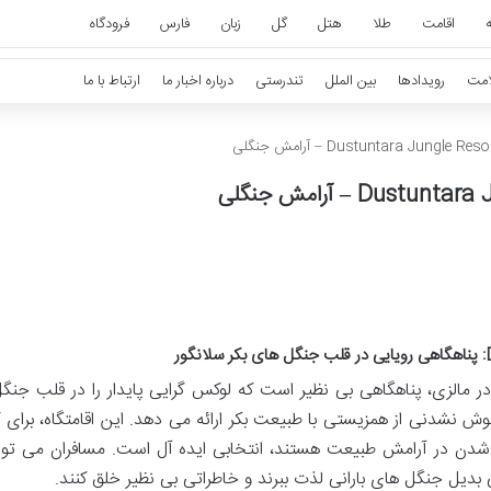
ه
اقامت
طلا
هتل
گل
زبان
فارس
فرودگاه
امت
رویدادها
بین الملل
تندرستی
درباره اخبار ما
ارتباط با ما
امتگاه لوکس Dustuntara Jungle Resort در مالزی، پناهگاهی بی نظیر است که لوکس گرایی پایدار را در قلب 
اموش نشدنی از همزیستی با طبیعت بکر ارائه می دهد. این اقامتگاه، برای 
 شدن در آرامش طبیعت هستند، انتخابی ایده آل است. مسافران می توان
بدیل جنگل های بارانی لذت ببرند و خاطراتی بی نظیر خلق کنند.