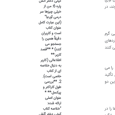
کیتی دختر آتش
د، در
پاره 6: من از
خیلی چیزها سر
درمی آورم!”
(این عبارت کامل
عنوان کتاب
ها فضایی گرم
است و کاربران
دقیقاً همین را
ردهای
جستجو می
 کنند
کنند) * **قصد
کاربر:**
اطلاعاتی (کاربر
به دنبال خلاصه
را می
ای از کتاب
تأکید
خاصی است).
ین دو
2. **بررسی
طول کاراکتر و
پیکسل:** *
عنوان اصلی
ارائه شده:
 ها را در
“خلاصه کتاب
کیتی دختر آتش