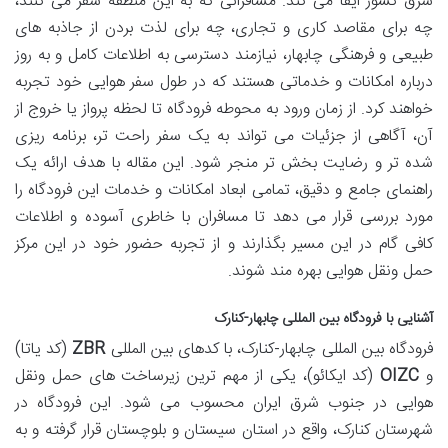
شرق کشور ایفا می کند. مسافرانی که به این منطقه سفر می کنند،
چه برای مقاصد کاری و تجاری، چه برای لذت بردن از جاذبه های
طبیعی و فرهنگی چابهار، نیازمند دسترسی به اطلاعات کامل و به روز
درباره امکانات و خدماتی هستند که در طول سفر هوایی خود تجربه
خواهند کرد. از زمان ورود به محوطه فرودگاه تا لحظه پرواز یا خروج از
آن، آگاهی از جزئیات می تواند به یک سفر راحت تر، برنامه ریزی
شده تر و رضایت بخش تر منجر شود. این مقاله با هدف ارائه یک
راهنمای جامع و دقیق، تمامی ابعاد امکانات و خدمات این فرودگاه را
مورد بررسی قرار می دهد تا مسافران با خاطری آسوده و اطلاعات
کافی گام در این مسیر بگذارند و از تجربه حضور خود در این مرکز
حمل ونقل هوایی بهره مند شوند.
آشنایی با فرودگاه بین المللی چابهار-کنارک
فرودگاه بین المللی چابهار-کنارک، با کدهای بین المللی
ZBR
(کد یاتا)
و
OIZC
(کد ایکائو)، یکی از مهم ترین زیرساخت های حمل ونقل
هوایی در جنوب شرق ایران محسوب می شود. این فرودگاه در
شهرستان کنارک، واقع در استان سیستان و بلوچستان قرار گرفته و به